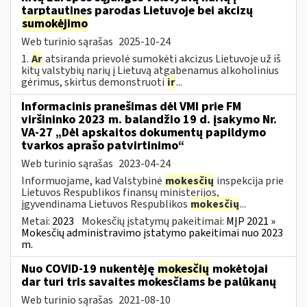
tarptautines parodas Lietuvoje bei akcizų
sumokėjimo
Web turinio sąrašas
2025-10-24
1.
Ar
atsiranda prievolė sumokėti akcizus Lietuvoje už iš
kitų valstybių narių į Lietuvą atgabenamus alkoholinius
gėrimus, skirtus demonstruoti
ir
...
Informacinis pranešimas dėl VMI prie FM
viršininko 2023 m. balandžio 19 d. įsakymo Nr.
VA-27 „Dėl apskaitos dokumentų papildymo
tvarkos aprašo patvirtinimo“
Web turinio sąrašas
2023-04-24
Informuojame, kad Valstybinė
mokesčių
inspekcija prie
Lietuvos Respublikos finansų ministerijos,
įgyvendinama Lietuvos Respublikos
mokesčių
...
Metai:
2023
Mokesčių įstatymų pakeitimai:
MĮP 2021 »
Mokesčių administravimo įstatymo pakeitimai nuo 2023
m.
Nuo COVID-19 nukentėję
mokesčių
mokėtojai
dar turi tris savaites mokesčiams be palūkanų
Web turinio sąrašas
2021-08-10