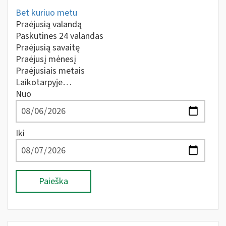
Bet kuriuo metu
Praėjusią valandą
Paskutines 24 valandas
Praėjusią savaitę
Praėjusį mėnesį
Praėjusiais metais
Laikotarpyje…
Nuo
Iki
Paieška