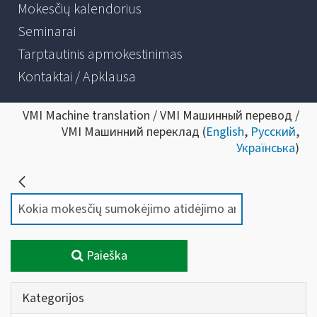
Mokesčių kalendorius
Seminarai
Tarptautinis apmokestinimas
Kontaktai / Apklausa
VMI Machine translation / VMI Машинный перевод /
VMI Машинний переклад (
English
,
Русский
,
Українська
)
Paieška
Kategorijos