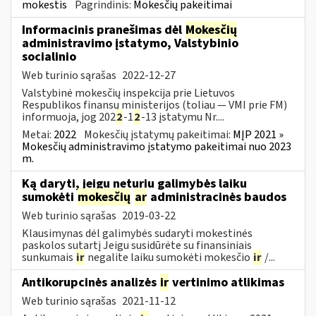
mokestis
Pagrindinis:
Mokesčių pakeitimai
Informacinis pranešimas dėl
Mokesčių
administravimo įstatymo, Valstybinio
socialinio
Web turinio sąrašas
2022-12-27
Valstybinė mokesčių inspekcija prie Lietuvos
Respublikos finansų ministerijos (toliau — VMI prie FM)
informuoja, jog 202
2
-1
2
-13 įstatymu Nr....
Metai:
2022
Mokesčių įstatymų pakeitimai:
MĮP 2021 »
Mokesčių administravimo įstatymo pakeitimai nuo 2023
m.
Ką daryti, jeigu neturiu galimybės laiku
sumokėti
mokesčių
ar
administracinės baudos
Web turinio sąrašas
2019-03-22
Klausimynas dėl galimybės sudaryti mokestinės
paskolos sutartį Jeigu susidūrėte su finansiniais
sunkumais
ir
negalite laiku sumokėti mokesčio
ir
/...
Antikorupcinės analizės
ir
vertinimo atlikimas
Web turinio sąrašas
2021-11-12