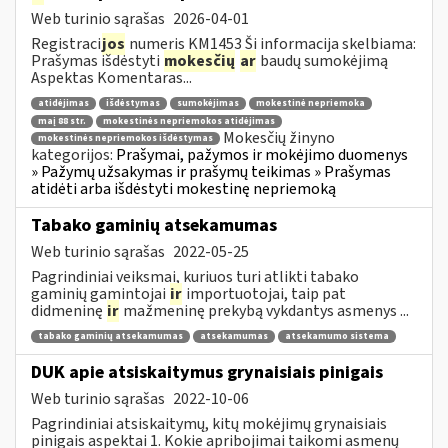
Web turinio sąrašas
2026-04-01
Registraci
jos
numeris KM1453 Ši informacija skelbiama:
Prašymas išdėstyti
mokesčių
ar
baudų sumokėjimą
Aspektas Komentaras...
atidėjimas
išdėstymas
sumokėjimas
mokestinė nepriemoka
maį 88 str.
mokestinės nepriemokos atidėjimas
Mokesčių žinyno
mokestinės nepriemokos išdėstymas
kategorijos:
Prašymai, pažymos ir mokėjimo duomenys
» Pažymų užsakymas ir prašymų teikimas » Prašymas
atidėti arba išdėstyti mokestinę nepriemoką
Tabako gaminių atsekamumas
Web turinio sąrašas
2022-05-25
Pagrindiniai veiksmai, kuriuos turi atlikti tabako
gaminių gamintojai
ir
importuotojai, taip pat
didmeninę
ir
mažmeninę prekybą vykdantys asmenys ...
tabako gaminių atsekamumas
atsekamumas
atsekamumo sistema
DUK apie atsiskaitymus grynaisiais pinigais
Web turinio sąrašas
2022-10-06
Pagrindiniai atsiskaitymų, kitų mokėjimų grynaisiais
pinigais aspektai 1. Kokie apribojimai taikomi asmenų