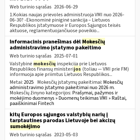
Web turinio sąrašas
2026-06-29
1.Kokias naujas prievoles administruoja VMI nuo 2026-
06-30? -Ekonominė piniginė sankcija – Lietuvos
Respublikos įstatymuose ir Europos Sąjungos teisės
aktuose, reglamentuojančiuose poveikio...
Informacinis pranešimas dėl
Mokesčių
administravimo įstatymo pakeitimo
Web turinio sąrašas
2025-07-01
Valstybinė
mokesčių
inspekcija prie Lietuvos
Respublikos finansų ministeri
jos
(toliau — VMI prie FM)
informuoja apie priimtus Lietuvos Respublikos...
Metai:
2025
Mokesčių įstatymų pakeitimai:
Mokesčių
administravimo įstatymo pakeitimai nuo 2026 m.
Mokesčių žinyno kategorijos:
Prašymai, pažymos ir
mokėjimo duomenys » Duomenų teikimas VMI » Raštai,
paaiškinimai Fintech
kitų Europos sąjungos valstybių narių į
tarptautines parodas Lietuvoje bei akcizų
sumokėjimo
Web turinio sąrašas
2023-05-03