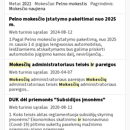
Metai:
2021
Mokesčiai:
Pelno mokestis
Pagrindinis:
Mokesčio naujiena
Pelno mokesčio įstatymo pakeitimai nuo 2025
m.
Web turinio sąrašas
2024-08-12
1.Pagal Pelno mokesčio įstatymo pakeitimą, nuo 2025
m. sausio 1 d. įsigijus lengvuosius automobilius,
leidžiamiems atskaitymams bus galima priskirti
automobilio įsigijimo kainos dalį, neviršijančią...
Mokesčių
administratoriaus teisės
ir
pareigos
Web turinio sąrašas
2020-04-07
Mokesčių
administratoriaus pareigos
Mokesčių
administratoriaus teisės
Mokesčių
administratoriaus
pareigos...
DUK dėl priemonės "Subsidijos įmonėms"
Web turinio sąrašas
2020-08-12
1. Koks teisės aktas reglamentuoja subsidijų skyrimą
įmonėms? Ekonomikos skatinimo
ir
koronaviruso
(Covid-19) plitimo sukeltų pasekmių mažinimo
priemonių plano priemonės...