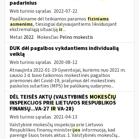
padarinius
Web turinio sąrašas
2022-07-22
Paaiškiname dėl teikiamos paramos
fiziniams
asmenims
, tiesiogiai dalyvaujantiems likviduojant
ekstremaliąją situaciją
ir
...
Metai:
2022
Mokesčiai:
Pelno mokestis
DUK dėl pagalbos vykdantiems individualią
veiklą
Web turinio sąrašas
2020-08-12
Atnaujinta 2022-01-19 Gyventojai, kuriems nuo 2021 m.
sausio 1 d. buvo taikomos mokestinės pagalbos
priemonės dėl Covid-19, prašymus dėl mokestinės
paskolos sutarties (MPS) be palūkanų sudarymo...
DĖL TEISĖS AKTŲ (VALSTYBINĖS
MOKESČIŲ
INSPEKCIJOS PRIE LIETUVOS RESPUBLIKOS
FINANSŲ...VA-27
IR
VA-28)
Web turinio sąrašas
2021-04-13
Valstybinė mokesčių inspekcija prie Lietuvos
Respublikos finansų ministeri
jos
informuoja, kad
parengė šiuos teisės aktus: 1. Valstybinės mokesčių...