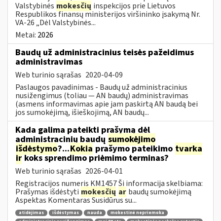
Valstybinės
mokesčių
inspekcijos prie Lietuvos
Respublikos finansų ministerijos viršininko įsakymą Nr.
VA-26 „Dėl Valstybinės...
Metai:
2026
Baudų už administracinius teisės pažeidimus
administravimas
Web turinio sąrašas
2020-04-09
Paslaugos pavadinimas - Baudų už administracinius
nusižengimus (toliau — AN baudų) administravimas
(asmens informavimas apie jam paskirtą AN baudą bei
jos sumokėjimą, išieškojimą, AN baudų...
Kada galima pateikti prašymą dėl
administracinių baudų
sumokėjimo
išdėstymo
?...
Kokia
prašymo pateikimo
tvarka
ir
koks sprendimo priėmimo terminas?
Web turinio sąrašas
2026-04-01
Registracijos numeris KM1457 Ši informacija skelbiama:
Prašymas išdėstyti
mokesčių
ar
baudų sumokėjimą
Aspektas Komentaras Susidūrus su...
atidėjimas
išdėstymas
nauda
mokestinė nepriemoka