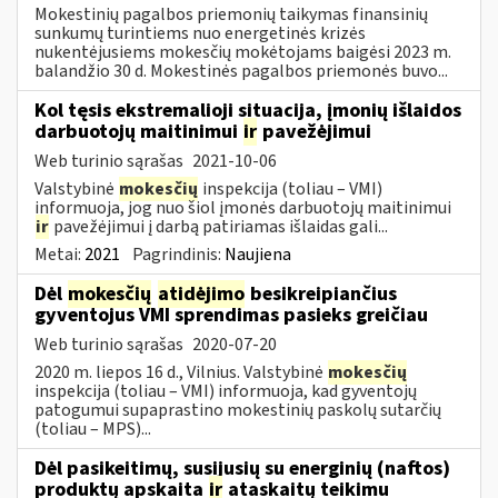
Mokestinių pagalbos priemonių taikymas finansinių
sunkumų turintiems nuo energetinės krizės
nukentėjusiems mokesčių mokėtojams baigėsi 2023 m.
balandžio 30 d. Mokestinės pagalbos priemonės buvo...
Kol tęsis ekstremalioji situacija, įmonių išlaidos
darbuotojų maitinimui
ir
pavežėjimui
Web turinio sąrašas
2021-10-06
Valstybinė
mokesčių
inspekcija (toliau – VMI)
informuoja, jog nuo šiol įmonės darbuotojų maitinimui
ir
pavežėjimui į darbą patiriamas išlaidas gali...
Metai:
2021
Pagrindinis:
Naujiena
Dėl
mokesčių
atidėjimo
besikreipiančius
gyventojus VMI sprendimas pasieks greičiau
Web turinio sąrašas
2020-07-20
2020 m. liepos 16 d., Vilnius. Valstybinė
mokesčių
inspekcija (toliau – VMI) informuoja, kad gyventojų
patogumui supaprastino mokestinių paskolų sutarčių
(toliau – MPS)...
Dėl pasikeitimų, susijusių su energinių (naftos)
produktų apskaita
ir
ataskaitų teikimu