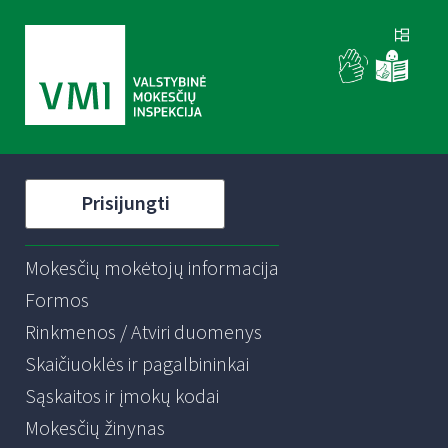
Prisijungti
Mokesčių mokėtojų informacija
Formos
Rinkmenos / Atviri duomenys
Skaičiuoklės ir pagalbininkai
Sąskaitos ir įmokų kodai
Mokesčių žinynas