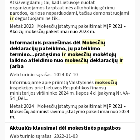
Atsižvelgdami į tai, kad Lietuvoje nuolat
organizuojamos tarptautinės alkoholinių gėrimų
parodos, kuriose neparduodami, tačiau demonstruojami
ir
degustuojami ne tik...
Metai:
2023
Mokesčių įstatymų pakeitimai:
MĮP 2021 »
Akcizų mokesčių pakeitimai nuo 2023 m.
Informacinis pranešimas dėl
Mokesčių
deklaracijų pateikimo, jų pateikimo
termino...pratęsimo
ir
mokesčių
mokėtojų
laikino atleidimo nuo
mokesčių
deklaracijų
ir
(arba
Web turinio sąrašas
2024-07-10
Informuojame apie priimtą Valstybinės
mokesčių
inspekcijos prie Lietuvos Respublikos finansų
ministerijos viršininko 2024 m. liepos 4 d. įsakymą Nr. VA-
54 „Dėl...
Metai:
2024
Mokesčių įstatymų pakeitimai:
MĮP 2021 »
Mokesčių administravimo įstatymo pakeitimai nuo 2024
m.
Aktualūs klausimai dėl mokestinės pagalbos
Web turinio sąrašas
2022-11-03