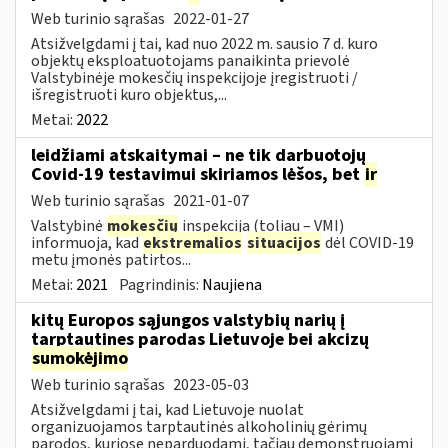
Web turinio sąrašas
2022-01-27
Atsižvelgdami į tai, kad nuo 2022 m. sausio 7 d. kuro
objektų eksploatuotojams panaikinta prievolė
Valstybinėje mokesčių inspekcijoje įregistruoti /
išregistruoti kuro objektus,...
Metai:
2022
leidžiami atskaitymai – ne tik darbuotojų
Covid-19 testavimui skiriamos lėšos, bet
ir
Web turinio sąrašas
2021-01-07
Valstybinė
mokesčių
inspekcija (toliau – VMI)
informuoja, kad
ekstremalios
situacijos
dėl COVID-19
metu įmonės patirtos...
Metai:
2021
Pagrindinis:
Naujiena
kitų Europos sąjungos valstybių narių į
tarptautines parodas Lietuvoje bei akcizų
sumokėjimo
Web turinio sąrašas
2023-05-03
Atsižvelgdami į tai, kad Lietuvoje nuolat
organizuojamos tarptautinės alkoholinių gėrimų
parodos, kuriose neparduodami, tačiau demonstruojami