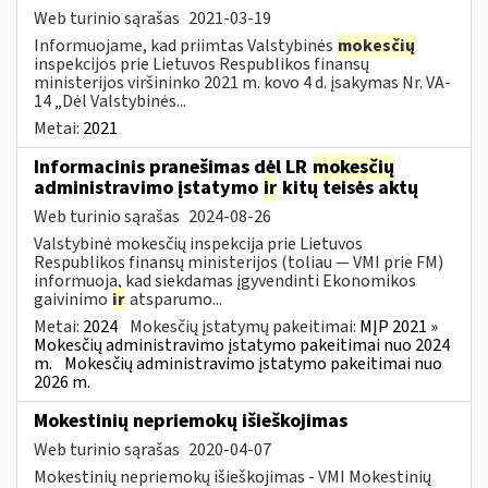
Web turinio sąrašas
2021-03-19
Informuojame, kad priimtas Valstybinės
mokesčių
inspekcijos prie Lietuvos Respublikos finansų
ministerijos viršininko 2021 m. kovo 4 d. įsakymas Nr. VA-
14 „Dėl Valstybinės...
Metai:
2021
Informacinis pranešimas dėl LR
mokesčių
administravimo įstatymo
ir
kitų teisės aktų
Web turinio sąrašas
2024-08-26
Valstybinė mokesčių inspekcija prie Lietuvos
Respublikos finansų ministerijos (toliau — VMI prie FM)
informuoja, kad siekdamas įgyvendinti Ekonomikos
gaivinimo
ir
atsparumo...
Metai:
2024
Mokesčių įstatymų pakeitimai:
MĮP 2021 »
Mokesčių administravimo įstatymo pakeitimai nuo 2024
m.
Mokesčių administravimo įstatymo pakeitimai nuo
2026 m.
Mokestinių nepriemokų išieškojimas
Web turinio sąrašas
2020-04-07
Mokestinių nepriemokų išieškojimas - VMI Mokestinių