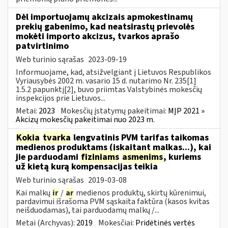
Dėl importuojamų akcizais apmokestinamų
prekių gabenimo, kad neatsirastų prievolės
mokėti importo akcizus, tvarkos aprašo
patvirtinimo
Web turinio sąrašas
2023-09-19
Informuojame, kad, atsižvelgiant į Lietuvos Respublikos
Vyriausybės 2002 m. vasario 15 d. nutarimo Nr. 235[1]
1.5.2 papunktį[2], buvo priimtas Valstybinės mokesčių
inspekcijos prie Lietuvos...
Metai:
2023
Mokesčių įstatymų pakeitimai:
MĮP 2021 »
Akcizų mokesčių pakeitimai nuo 2023 m.
Kokia
tvarka
lengvatinis PVM tarifas taikomas
medienos produktams (įskaitant malkas...), kai
jie parduodami
fiziniams
asmenims
, kuriems
už kietą kurą kompensacijas teikia
Web turinio sąrašas
2019-03-08
Kai malkų
ir
/
ar
medienos produktų, skirtų kūrenimui,
pardavimui išrašoma PVM sąskaita faktūra (kasos kvitas
neišduodamas), tai parduodamų malkų /...
Metai (Archyvas):
2019
Mokesčiai:
Pridėtinės vertės