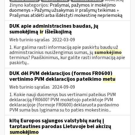
juridiniai asmenys
išdėstymo tvarka
ekstremali situacija
žinyno kategorijos:
Prašymai, pažymos ir mokėjimo
duomenys » Pažymų užsakymas ir prašymų teikimas »
Prašymas atidėti arba išdėstyti mokestinę nepriemoką
DUK apie administracines baudas, jų
sumokėjimą
ir
išieškojimą
Web turinio sąrašas
2022-03-09
1. Kur galima rasti informaciją apie paskirtų baudų už
administracinius nusižengimus sumas, jų
sumokėjimo
terminus? Paaiškinimus, kur galite rasti informaciją apie
paskirtų...
DUK dėl PVM deklaracijos (formos FR0600)
vertinimo PVM deklaracijos pateikimo
metu
Web turinio sąrašas
2024-09-09
1. Kokie nauji duomenys bus vertinami pateikus PVM
deklaraciją FR0600? PVM mokėtojo pateiktoje PVM
deklaracijoje (formoje FR0600) deklaruota pardavimo
PVM suma bus lyginama su to paties mokestinio...
kitų Europos sąjungos valstybių narių į
tarptautines parodas Lietuvoje bei akcizų
sumokėjimo