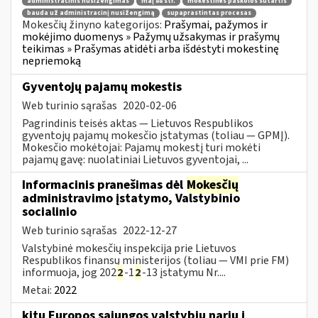
administracinis nusižengimas
maį 88 str.
mokestinės paskolos sutartis
bauda už administracinį nusižengimą
supaprastintas procesas
Mokesčių žinyno kategorijos:
Prašymai, pažymos ir
mokėjimo duomenys » Pažymų užsakymas ir prašymų
teikimas » Prašymas atidėti arba išdėstyti mokestinę
nepriemoką
Gyventojų pajamų mokestis
Web turinio sąrašas
2020-02-06
Pagrindinis teisės aktas — Lietuvos Respublikos
gyventojų pajamų mokesčio įstatymas (toliau — GPMĮ).
Mokesčio mokėtojai: Pajamų mokestį turi mokėti
pajamų gavę: nuolatiniai Lietuvos gyventojai, ...
Informacinis pranešimas dėl
Mokesčių
administravimo įstatymo, Valstybinio
socialinio
Web turinio sąrašas
2022-12-27
Valstybinė mokesčių inspekcija prie Lietuvos
Respublikos finansų ministerijos (toliau — VMI prie FM)
informuoja, jog 202
2
-1
2
-13 įstatymu Nr....
Metai:
2022
kitų Europos sąjungos valstybių narių į