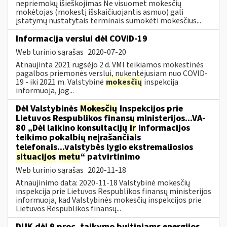
nepriemokų išieškojimas Ne visuomet mokesčių
mokėtojas (mokestį išskaičiuojantis asmuo) gali
įstatymų nustatytais terminais sumokėti mokesčius...
Informacija verslui dėl COVID-19
Web turinio sąrašas
2020-07-20
Atnaujinta 2021 rugsėjo 2 d. VMI teikiamos mokestinės
pagalbos priemonės verslui, nukentėjusiam nuo COVID-
19 - iki 2021 m. Valstybinė
mokesčių
inspekcija
informuoja, jog...
Dėl Valstybinės
Mokesčių
Inspekcijos prie
Lietuvos Respublikos finansų ministerijos...VA-
80 „Dėl laikino konsultacijų
ir
informacijos
teikimo pokalbių neįrašančiais
telefonais...valstybės lygio ekstremaliosios
situacijos
metu
“ patvirtinimo
Web turinio sąrašas
2020-11-18
Atnaujinimo data: 2020-11-18 Valstybinė mokesčių
inspekcija prie Lietuvos Respublikos finansų ministerijos
informuoja, kad Valstybinės mokesčių inspekcijos prie
Lietuvos Respublikos finansų...
DUK dėl 9 proc. taikymo buitiniams energijos