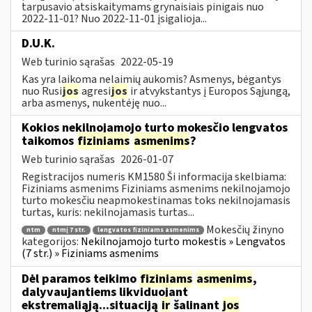
tarpusavio atsiskaitymams grynaisiais pinigais nuo
2022-11-01? Nuo 2022-11-01 įsigalioja...
D.U.K.
Web turinio sąrašas
2022-05-19
Kas yra laikoma nelaimių aukomis? Asmenys, bėgantys
nuo Rusi
jos
agresi
jos
ir atvykstantys į Europos Sąjungą,
arba asmenys, nukentėję nuo...
Kokios nekilnojamojo turto mokesčio lengvatos
taikomos
fiziniams
asmenims
?
Web turinio sąrašas
2026-01-07
Registracijos numeris KM1580 Ši informacija skelbiama:
Fiziniams asmenims Fiziniams asmenims nekilnojamojo
turto mokesčiu neapmokestinamas toks nekilnojamasis
turtas, kuris: nekilnojamasis turtas...
Mokesčių žinyno
ntm
ntmį 7 str.
lengvatos fiziniams asmenims
kategorijos:
Nekilnojamojo turto mokestis » Lengvatos
(7 str.) » Fiziniams asmenims
Dėl paramos teikimo
fiziniams
asmenims
,
dalyvaujantiems likviduojant
ekstremaliąją...situaciją
ir
šalinant
jos