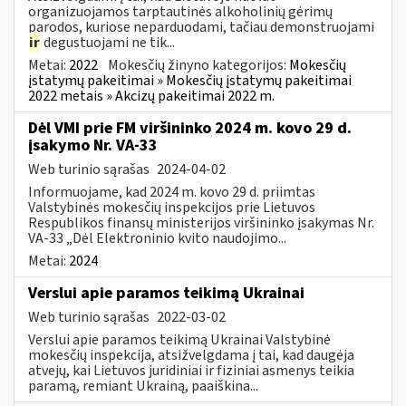
organizuojamos tarptautinės alkoholinių gėrimų
parodos, kuriose neparduodami, tačiau demonstruojami
ir
degustuojami ne tik...
Metai:
2022
Mokesčių žinyno kategorijos:
Mokesčių
įstatymų pakeitimai » Mokesčių įstatymų pakeitimai
2022 metais » Akcizų pakeitimai 2022 m.
Dėl VMI prie FM viršininko 2024 m. kovo 29 d.
įsakymo Nr. VA-33
Web turinio sąrašas
2024-04-02
Informuojame, kad 2024 m. kovo 29 d. priimtas
Valstybinės mokesčių inspekcijos prie Lietuvos
Respublikos finansų ministerijos viršininko įsakymas Nr.
VA-33 „Dėl Elektroninio kvito naudojimo...
Metai:
2024
Verslui apie paramos teikimą Ukrainai
Web turinio sąrašas
2022-03-02
Verslui apie paramos teikimą Ukrainai Valstybinė
mokesčių inspekcija, atsižvelgdama į tai, kad daugėja
atvejų, kai Lietuvos juridiniai ir fiziniai asmenys teikia
paramą, remiant Ukrainą, paaiškina...