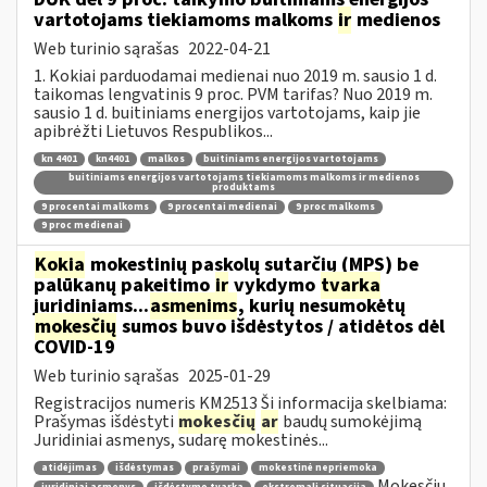
vartotojams tiekiamoms malkoms
ir
medienos
Web turinio sąrašas
2022-04-21
1. Kokiai parduodamai medienai nuo 2019 m. sausio 1 d.
taikomas lengvatinis 9 proc. PVM tarifas? Nuo 2019 m.
sausio 1 d. buitiniams energijos vartotojams, kaip jie
apibrėžti Lietuvos Respublikos...
kn 4401
kn4401
malkos
buitiniams energijos vartotojams
buitiniams energijos vartotojams tiekiamoms malkoms ir medienos
produktams
9 procentai malkoms
9 procentai medienai
9 proc malkoms
9 proc medienai
Kokia
mokestinių paskolų sutarčių (MPS) be
palūkanų pakeitimo
ir
vykdymo
tvarka
juridiniams...
asmenims
, kurių nesumokėtų
mokesčių
sumos buvo išdėstytos / atidėtos dėl
COVID-19
Web turinio sąrašas
2025-01-29
Registracijos numeris KM2513 Ši informacija skelbiama:
Prašymas išdėstyti
mokesčių
ar
baudų sumokėjimą
Juridiniai asmenys, sudarę mokestinės...
atidėjimas
išdėstymas
prašymai
mokestinė nepriemoka
Mokesčių