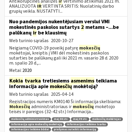
Antikorupcinės analizės
ir
vertinimo atlikimas 2021 m.
ANALIZUOTA
IR
VERTINTA SRITIS: Nuolatinių darbo
grupių veikla. NUSTATYTI...
Nuo pandemijos nukentėjusiam verslui VMI
mokestinės paskolos sutartys
2
metams –...be
palūkanų
ir
be klausimų
Web turinio sąrašas
2020-10-27
Neigiamą COVID-19 poveikį patyrę
mokesčių
mokėtojai, kreiptis į VMI dėl mokestinės paskolos
sutarties be palūkanų gali iki 2021 m. vasario 28 d. 2020
m. spalio 20 d.,...
Metai:
2020
Kokia
tvarka
tretiesiems
asmenims
teikiama
informacija apie
mokesčių
mokėtoją?
Web turinio sąrašas
2025-04-14
Registracijos numeris KM0140 Ši informacija skelbiama:
Mokesčių
administratoriaus ir
mokesčių
mokėtojo
teisės ir pareigos (32-42 str.) Informacija...
mokesčių administravimas
maį 38 str.
maį 39 str.
mokesčių mokėtojas
informacija apie mokesčių mokėtoją
informacijos teikimo tvarka
informacijos teikimo būdai
prašymas suteikti informaciją