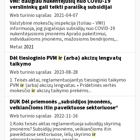
VMI: daugiau nukentėjusių nuo COVID-19
verslininkų gali teikti paraišką subsidijai
Web turinio sąrašas
2021-04-07
Valstybinė mokesčių inspekcija (toliau – VMI)
informuoja, jog įsigaliojus subsidijų nuo COVID-19
nukentėjusioms įmonėms Aprašo pakeitimui,
individualioms įmonėms, mažosioms bendrijoms,...
Metai:
2021
Dėl tiesioginio PVM
ir
(arba) akcizų lengvatų
taikymo
Web turinio sąrašas
2023-08-28
1. Teisės aktai, reglamentuojantys tiesioginio taikymo
PVM
ir
(arba) akcizų lengvatas. • Pridėtinės vertės
mokesčio
ir
akcizų taikymo prekėms...
DUK Dėl priemonės „subsidijos įmonėms,
veikiančioms itin paveiktuose sektoriuose“
Web turinio sąrašas
2022-11-16
1.Koks teisės aktas reglamentuoja subsidijų skyrimą
įmonėms? Subsidijų įmonėms, veikiančioms itin
paveiktuose sektoriuose, lėšų skyrimo
ir
administravimo tvarkos aprašas...