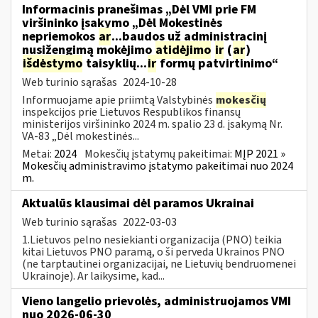
Informacinis pranešimas „Dėl VMI prie FM
viršininko įsakymo „Dėl Mokestinės
nepriemokos
ar
...baudos už administracinį
nusižengimą mokėjimo
atidėjimo
ir
(
ar
)
išdėstymo
taisyklių...
ir
formų patvirtinimo“
Web turinio sąrašas
2024-10-28
Informuojame apie priimtą Valstybinės
mokesčių
inspekcijos prie Lietuvos Respublikos finansų
ministerijos viršininko 2024 m. spalio 23 d. įsakymą Nr.
VA-83 „Dėl mokestinės...
Metai:
2024
Mokesčių įstatymų pakeitimai:
MĮP 2021 »
Mokesčių administravimo įstatymo pakeitimai nuo 2024
m.
Aktualūs klausimai dėl paramos Ukrainai
Web turinio sąrašas
2022-03-03
1.Lietuvos pelno nesiekianti organizacija (PNO) teikia
kitai Lietuvos PNO paramą, o ši perveda Ukrainos PNO
(ne tarptautinei organizacijai, ne Lietuvių bendruomenei
Ukrainoje). Ar laikysime, kad...
Vieno langelio prievolės, administruojamos VMI
nuo 2026-06-30