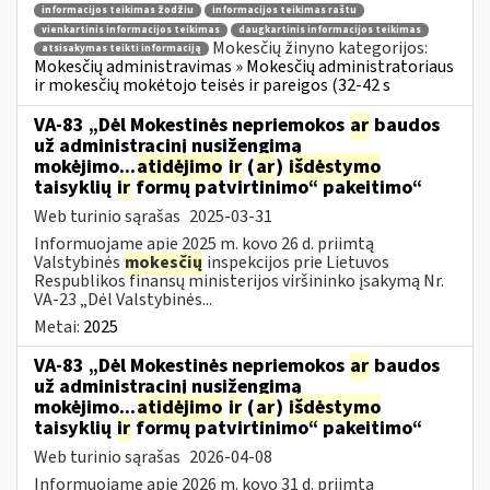
informacijos teikimas žodžiu
informacijos teikimas raštu
vienkartinis informacijos teikimas
daugkartinis informacijos teikimas
Mokesčių žinyno kategorijos:
atsisakymas teikti informaciją
Mokesčių administravimas » Mokesčių administratoriaus
ir mokesčių mokėtojo teisės ir pareigos (32-42 s
VA-83 „Dėl Mokestinės nepriemokos
ar
baudos
už administracinį nusižengimą
mokėjimo...
atidėjimo
ir
(
ar
)
išdėstymo
taisyklių
ir
formų patvirtinimo“ pakeitimo“
Web turinio sąrašas
2025-03-31
Informuojame apie 2025 m. kovo 26 d. priimtą
Valstybinės
mokesčių
inspekcijos prie Lietuvos
Respublikos finansų ministerijos viršininko įsakymą Nr.
VA-23 „Dėl Valstybinės...
Metai:
2025
VA-83 „Dėl Mokestinės nepriemokos
ar
baudos
už administracinį nusižengimą
mokėjimo...
atidėjimo
ir
(
ar
)
išdėstymo
taisyklių
ir
formų patvirtinimo“ pakeitimo“
Web turinio sąrašas
2026-04-08
Informuojame apie 2026 m. kovo 31 d. priimtą