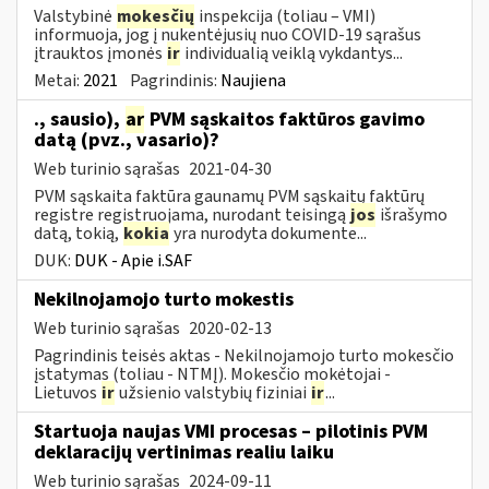
Valstybinė
mokesčių
inspekcija (toliau – VMI)
informuoja, jog į nukentėjusių nuo COVID-19 sąrašus
įtrauktos įmonės
ir
individualią veiklą vykdantys...
Metai:
2021
Pagrindinis:
Naujiena
., sausio),
ar
PVM sąskaitos faktūros gavimo
datą (pvz., vasario)?
Web turinio sąrašas
2021-04-30
PVM sąskaita faktūra gaunamų PVM sąskaitų faktūrų
registre registruojama, nurodant teisingą
jos
išrašymo
datą, tokią,
kokia
yra nurodyta dokumente...
DUK:
DUK - Apie i.SAF
Nekilnojamojo turto mokestis
Web turinio sąrašas
2020-02-13
Pagrindinis teisės aktas - Nekilnojamojo turto mokesčio
įstatymas (toliau - NTMĮ). Mokesčio mokėtojai -
Lietuvos
ir
užsienio valstybių fiziniai
ir
...
Startuoja naujas VMI procesas – pilotinis PVM
deklaracijų vertinimas realiu laiku
Web turinio sąrašas
2024-09-11