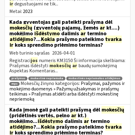
ir
degustuojami ne tik...
Metai:
2023
Kada gyventojas gali pateikti prašymą dėl
mokesčių
(gyventojų pajamų, žemės
ar
kt....)
mokėjimo
išdėstymo
dalimis
ar
termino
atidėjimo
?...
Kokia
prašymo pateikimo
tvarka
ir
koks sprendimo priėmimo terminas?
Web turinio sąrašas
2026-04-01
Registraci
jos
numeris KM3150 Ši informacija skelbiama:
Prašymas išdėstyti
mokesčių
ar
baudų sumokėjimą
Aspektas Komentaras...
prašymas
mokestinė nepriemoka
mokestinės nepriemokos atidėjimas
Mokesčių žinyno kategorijos:
Prašymai, pažymos ir
mps
mokėjimo duomenys » Pažymų užsakymas ir prašymų
teikimas » Prašymas atidėti arba išdėstyti mokestinę
nepriemoką
Kada įmonė gali pateikti prašymą dėl
mokesčių
(pridėtinės vertės, pelno
ar
kt.)
mokėjimo...
išdėstymo
dalimis
ar
termino
atidėjimo
?...
Kokia
prašymo pateikimo
tvarka
ir
koks sprendimo priėmimo terminas?