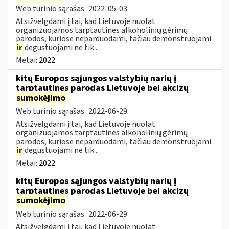
Web turinio sąrašas
2022-05-03
Atsižvelgdami į tai, kad Lietuvoje nuolat
organizuojamos tarptautinės alkoholinių gėrimų
parodos, kuriose neparduodami, tačiau demonstruojami
ir
degustuojami ne tik...
Metai:
2022
kitų Europos sąjungos valstybių narių į
tarptautines parodas Lietuvoje bei akcizų
sumokėjimo
Web turinio sąrašas
2022-06-29
Atsižvelgdami į tai, kad Lietuvoje nuolat
organizuojamos tarptautinės alkoholinių gėrimų
parodos, kuriose neparduodami, tačiau demonstruojami
ir
degustuojami ne tik...
Metai:
2022
kitų Europos sąjungos valstybių narių į
tarptautines parodas Lietuvoje bei akcizų
sumokėjimo
Web turinio sąrašas
2022-06-29
Atsižvelgdami į tai, kad Lietuvoje nuolat