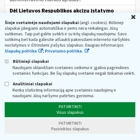
Dėl Lietuvos Respublikos akcizų įstatymo
U
pakeitimo nuo 2023 m. vasario 13 d.
Šioje svetainėje naudojami slapukai
(angl. cookies). Būtinieji
Web turinio sąrašas
2023-02-10
slapukai įdiegiami automatiškai ir jiems nėra reikalingas Jūsų
Informuojame, kad, vadovaujantis Lietuvos Respublikos
sutikimas. Taip pat galite sutikti ir su kitų slapukų naudojimu. Savo
akcizų įstatymo (toliau − AĮ) pakeitimu Nr. XIV-777[1],
sutikimą bet kada galėsite atšaukti pakeisdami interneto naršyklės
nuo 2023 m. vasario 13 d. įsigalioja šie AĮ pakeitimai:
nustatymus ir ištrindami įrašytus slapukus. Daugiau informacijos
nustatoma, kad akcizais...
Slapukų politika
;
Privatumo politika.
Metai:
2023
Mokesčių įstatymų pakeitimai:
MĮP 2021 »
Akcizų mokesčių pakeitimai nuo 2023 m.
Būtinieji slapukai
Naudojami sklandžiam svetainės veikimui ir įgalina pagrindines
DUK Dėl priemonės „subsidijos įmonėms,
svetainės funkcijas. Be šių slapukų svetainė negali tinkamai veikti.
veikiančioms itin paveiktuose sektoriuose“
Analitiniai slapukai
Web turinio sąrašas
2022-11-16
Renka statistinę informaciją apie svetainės naudojimą ir
1. Koks teisės aktas reglamentuoja subsidijų skyrimą
naudojami Jūsų naršymo patirties gerinimui.
įmonėms? Subsidijų įmonėms, veikiančioms itin
paveiktuose sektoriuose, lėšų skyrimo
ir
PATVIRTINTI
administravimo tvarkos...
Visus slapukus
Kokia
tvarka
gyventojams taikomos
PATVIRTINTI
nekilnojamojo turto mokesčio lengvatos?
Pasirinktus slapukus
Web turinio sąrašas
2026-01-07