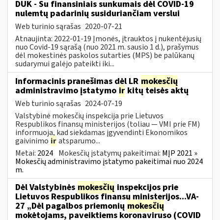
DUK - Su finansiniais sunkumais dėl COVID-19
nulemtų padarinių susiduriančiam verslui
Web turinio sąrašas
2020-07-21
Atnaujinta: 2022-01-19 Įmonės, įtrauktos į nukentėjusių
nuo Covid-19 sąrašą (nuo 2021 m. sausio 1 d.), prašymus
dėl mokestinės paskolos sutarties (MPS) be palūkanų
sudarymui galėjo pateikti iki...
Informacinis pranešimas dėl LR
mokesčių
administravimo įstatymo
ir
kitų teisės aktų
Web turinio sąrašas
2024-07-19
Valstybinė mokesčių inspekcija prie Lietuvos
Respublikos finansų ministerijos (toliau — VMI prie FM)
informuoja, kad siekdamas įgyvendinti Ekonomikos
gaivinimo
ir
atsparumo...
Metai:
2024
Mokesčių įstatymų pakeitimai:
MĮP 2021 »
Mokesčių administravimo įstatymo pakeitimai nuo 2024
m.
Dėl Valstybinės
mokesčių
inspekcijos prie
Lietuvos Respublikos finansų ministerijos...VA-
27 „Dėl pagalbos priemonių
mokesčių
mokėtojams, paveiktiems koronaviruso (COVID