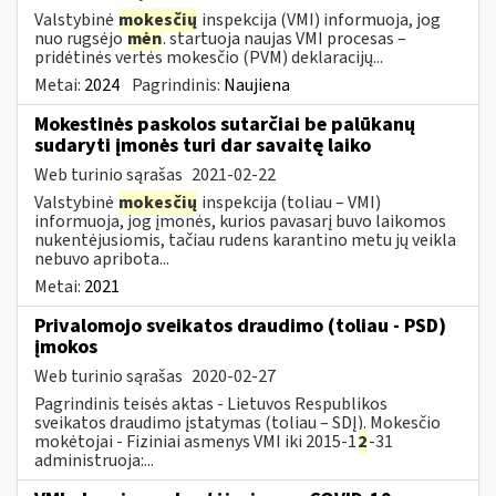
Valstybinė
mokesčių
inspekcija (VMI) informuoja, jog
nuo rugsėjo
mėn
. startuoja naujas VMI procesas –
pridėtinės vertės mokesčio (PVM) deklaracijų...
Metai:
2024
Pagrindinis:
Naujiena
Mokestinės paskolos sutarčiai be palūkanų
sudaryti įmonės turi dar savaitę laiko
Web turinio sąrašas
2021-02-22
Valstybinė
mokesčių
inspekcija (toliau – VMI)
informuoja, jog įmonės, kurios pavasarį buvo laikomos
nukentėjusiomis, tačiau rudens karantino metu jų veikla
nebuvo apribota...
Metai:
2021
Privalomojo sveikatos draudimo (toliau - PSD)
įmokos
Web turinio sąrašas
2020-02-27
Pagrindinis teisės aktas - Lietuvos Respublikos
sveikatos draudimo įstatymas (toliau – SDĮ). Mokesčio
mokėtojai - Fiziniai asmenys VMI iki 2015-1
2
-31
administruoja:...