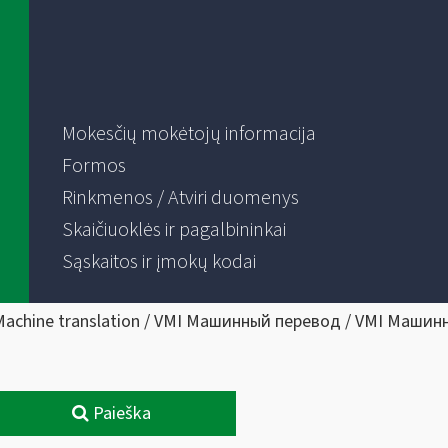
Mokesčių mokėtojų informacija
Formos
Rinkmenos / Atviri duomenys
Skaičiuoklės ir pagalbininkai
Sąskaitos ir įmokų kodai
Machine translation / VMI Машинный перевод / VMI Машин
Paieška