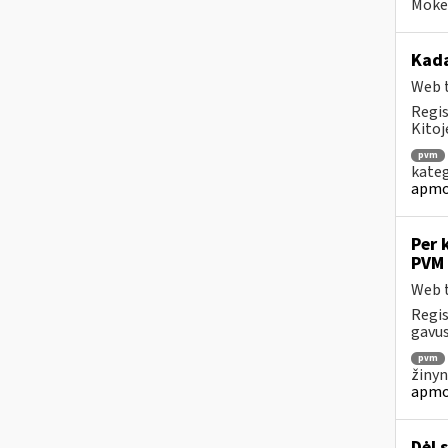
Mokes
Kad
Web t
Regis
Kitoj
pvm
kateg
apmo
Per 
PVM 
Web t
Regis
gavus
pvm
žinyn
apmo
Dėl 