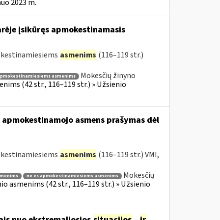
nuo 2023 m.
arėje įsikūręs apmokestinamasis
mokestinamiesiems
asmenims
(116–119 str.)
Mokesčių žinyno
apmokestinamiesiems asmenims
ims (42 str., 116–119 str.) » Užsienio
usio apmokestinamojo asmens prašymas dėl
mokestinamiesiems
asmenims
(116–119 str.) VMI,
Mokesčių
smenims
ne es apmokestinamiesiems asmenims
o asmenims (42 str., 116–119 str.) » Užsienio
ais nuo ekstremaliosios
situacijos
...
ir