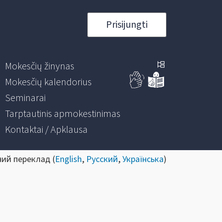
Prisijungti
Mokesčių žinynas
Mokesčių kalendorius
Seminarai
Tarptautinis apmokestinimas
Kontaktai / Apklausa
ний переклад (
English
,
Русский
,
Українська
)