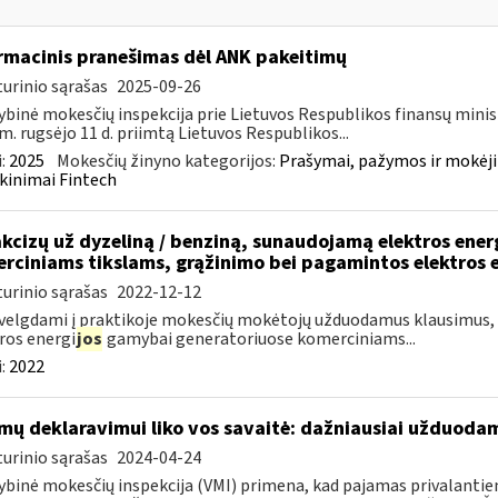
rmacinis pranešimas dėl ANK pakeitimų
urinio sąrašas
2025-09-26
ybinė mokesčių inspekcija prie Lietuvos Respublikos finansų minis
m. rugsėjo 11 d. priimtą Lietuvos Respublikos...
:
2025
Mokesčių žinyno kategorijos:
Prašymai, pažymos ir mokėj
kinimai Fintech
akcizų už dyzeliną / benziną, sunaudojamą elektros ene
rciniams tikslams, grąžinimo bei pagamintos elektros 
urinio sąrašas
2022-12-12
velgdami į praktikoje mokesčių mokėtojų užduodamus klausimus, s
ros energi
jos
gamybai generatoriuose komerciniams...
:
2022
mų deklaravimui liko vos savaitė: dažniausiai užduodam
urinio sąrašas
2024-04-24
ybinė mokesčių inspekcija (VMI) primena, kad pajamas privalantie