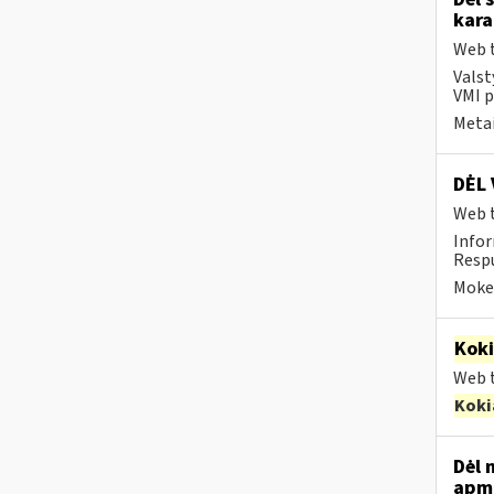
kara
Web t
Valst
VMI p
Metai
DĖL 
Web t
Infor
Respu
Mokes
Kok
Web t
Koki
Dėl 
apmo