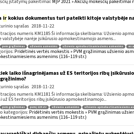
čių įstatymų pakeitimai:
MĮP 2021 » Akcizų mokesčių pakeitimai 
a
ir
kokius dokumentus turi pateikti kitoje valstybėje n
urinio sąrašas
2018-11-22
tracijos numeris KM1185 Ši informacija skelbiama: Užsienio ap
e valstybėje narėje įsikūrusio apmokestinamojo asmens...
pvm grąžinimas
užsienio asmenims
užsienio apmokestinamiesiems asmenims
es 
orijos:
Pridėtinės vertės mokestis » PVM grąžinimas užsienio asmen
kestinamiesiems asmenims (116–119 str.)
kiek laiko išnagrinėjamas už ES teritorijos ribų įsikūr
grąžinimo?
urinio sąrašas
2018-11-22
tracijos numeris KM1181 Ši informacija skelbiama: Užsienio ap
i už ES teritorijos ribų įsikūrusio apmokestinamojo...
pvm grąžinimas
pvmį 119 str
užsienio asmenims
užsienio apmokestinamiesiems a
o kategorijos:
Pridėtinės vertės mokestis » PVM grąžinimas užsieni
kestinamiesiems asmenims (116–119 str.)
savarankiškai dirbančių asmenų, pripažintų nukentėjusi