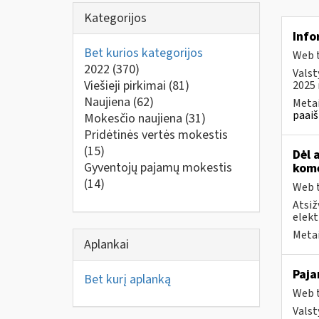
Kategorijos
Info
Bet kurios kategorijos
Web t
2022
(370)
Valst
Viešieji pirkimai
(81)
2025 
Naujiena
(62)
Metai
paaiš
Mokesčio naujiena
(31)
Pridėtinės vertės mokestis
(15)
Dėl 
Gyventojų pajamų mokestis
kome
(14)
Web t
Atsiž
elekt
Metai
Aplankai
Paja
Bet kurį aplanką
Web t
Valst