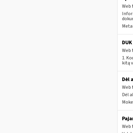
Web t
Infor
dokum
Metai
DUK 
Web t
1. Ko
kitą 
Dėl 
Web t
Dėl a
Mokes
Paja
Web t