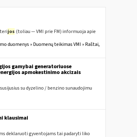
teri
jos
(toliau — VMI prie FM) informuoja apie
imo duomenys » Duomenų teikimas VMI » Raštai,
rgijos gamybai generatoriuose
energijos apmokestinimo akcizais
usijusius su dyzelino / benzino sunaudojimu
i klausimai
ms deklaruoti gyventojams tai padaryti liko