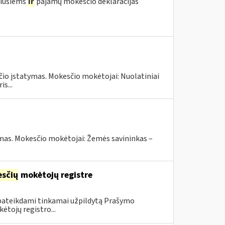
žiusiems
ir
pajamų mokesčio deklaracijas
čio įstatymas. Mokesčio mokėtojai: Nuolatiniai
s...
ymas. Mokesčio mokėtojai: Žemės savininkas –
sčių
mokėtojų registre
 pateikdami tinkamai užpildytą Prašymo
ėtojų registro...