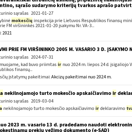
ntino, sąrašo sudarymo kriterijų tvarkos aprašo patvir
urinio sąrašas
2021-01-27
ybinė
mokesčių
inspekcija prie Lietuvos Respublikos finansų minis
rie FM viršininkės 2021-01-20 įsakymu Nr. VA-3...
:
2021
VMI PRIE FM VIRŠININKO 2005 M. VASARIO 3 D. ĮSAKYMO 
urinio sąrašas
2024-07-31
muojame, kad buvo priimtas
ir
nuo 2024 m. liepos 24 d. įsigaliojo
blikos finansų...
čių įstatymų pakeitimai:
Akcizų pakeitimai nuo 2024 m.
ia
nekilnojamojo turto mokesčio apskaičiavimo
ir
dekla
urinio sąrašas
2019-03-04
a
nekilnojamojo turto mokesčio apskaičiavimo
ir
deklaravimo
tv
nuo 2023 m. vasario 13 d. pradedamo naudoti elektronin
kestinamų prekių vežimo dokumento (e-SAD)