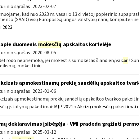
urinio sąrašas
2023-02-07
muojame, kad nuo 2023 m. vasario 13 d. vietoj popierinio supapr
ento (SAAD) visų Europos Sąjungos valstybių narių kompiuterinės
:
2023
apie duomenis
mokesčių
apskaitos kortelėje
urinio sąrašas
2020-08-05
dėl rodo nepriemoką, jei mokestis sumokėtas šiandien/vak
ar
? Su
veiksmą, mokestinių...
akcizais apmokestinamų prekių sandėlių apskaitos tvar
urinio sąrašas
2023-01-06
kcizais apmokestinamų prekių sandėlių apskaitos tvarkos pakeit
čių įstatymų pakeitimai:
MĮP 2021 » Akcizų mokesčių pakeitimai 
mų deklaravimas įsibėgėja - VMI pradeda grąžinti perm
urinio sąrašas
2025-03-12