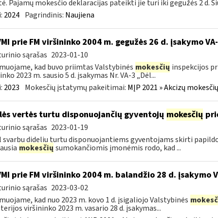
tė. Pajamų mokesčio deklaracijas pateikti jie turi iki gegužės 2 d. Ši
:
2024
Pagrindinis:
Naujiena
VMI prie FM viršininko 2004 m. gegužės 26 d. įsakymo V
urinio sąrašas
2023-01-10
muojame, kad buvo priimtas Valstybinės
mokesčių
inspekcijos pr
ninko 2023 m. sausio 5 d. įsakymas Nr. VA-3 „Dėl...
:
2023
Mokesčių įstatymų pakeitimai:
MĮP 2021 » Akcizų mokesčių
lės vertės turtu disponuojančių gyventojų
mokesčių
pri
urinio sąrašas
2023-01-19
 svarbu dideliu turtu disponuojantiems gyventojams skirti papil
ausia
mokesčių
sumokančiomis įmonėmis rodo, kad ...
VMI prie FM viršininko 2004 m. balandžio 28 d. įsakymo 
urinio sąrašas
2023-03-02
muojame, kad nuo 2023 m. kovo 1 d. įsigaliojo Valstybinės
mokesč
terijos viršininko 2023 m. vasario 28 d. įsakymas...