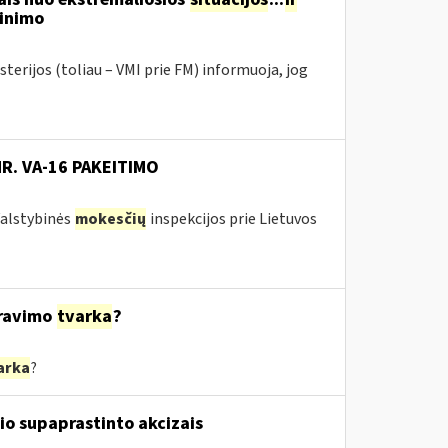
tinimo
terijos (toliau – VMI prie FM) informuoja, jog
NR. VA-16 PAKEITIMO
 Valstybinės
mokesčių
inspekcijos prie Lietuvos
ravimo
tvarka
?
arka
?
io supaprastinto akcizais