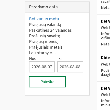
savai
Parodymo data
Metai
Bet kuriuo metu
Dėl 
Praėjusią valandą
Web t
Paskutines 24 valandas
Infor
Praėjusią savaitę
virši
Praėjusį mėnesį
Metai
Praėjusiais metais
Laikotarpyje…
Dide
Nuo
Iki
Web t
Kodėl
daugi
Paieška
Dėl 
Web t
Infor
minis