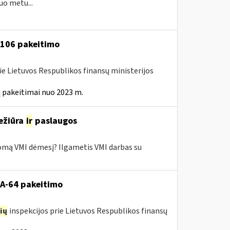
uo metu...
A-106 pakeitimo
ie Lietuvos Respublikos finansų ministerijos
 pakeitimai nuo 2023 m.
ežiūra
ir
paslaugos
domą VMI dėmesį? Ilgametis VMI darbas su
VA-64 pakeitimo
ių
inspekcijos prie Lietuvos Respublikos finansų