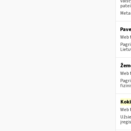
Valst
patei
Metai
Pave
Web t
Pagri
Lietu
Žemė
Web t
Pagri
fizin
Kok
Web t
Užsie
įregi