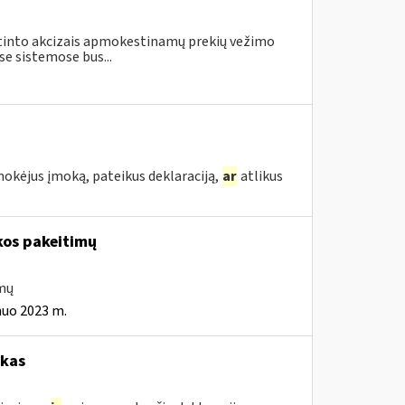
astinto akcizais apmokestinamų prekių vežimo
e sistemose bus...
mokėjus įmoką, pateikus deklaraciją,
ar
atlikus
kos pakeitimų
imų
nuo 2023 m.
okas