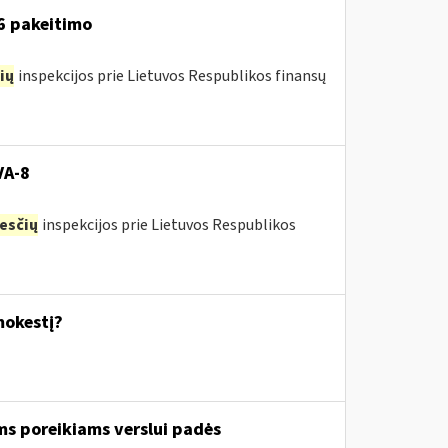
16 pakeitimo
ių
inspekcijos prie Lietuvos Respublikos finansų
VA-8
esčių
inspekcijos prie Lietuvos Respublikos
mokestį?
ms poreikiams verslui padės