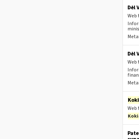
Dėl 
Web t
Infor
minis
Metai
Dėl 
Web t
Infor
finan
Metai
Kok
Web t
Koki
Pate