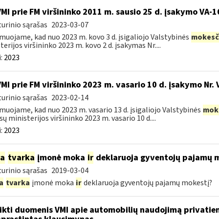
VMI prie FM viršininko 2011 m. sausio 25 d. įsakymo VA-
urinio sąrašas
2023-03-07
muojame, kad nuo 2023 m. kovo 3 d. įsigaliojo Valstybinės
mokesč
terijos viršininko 2023 m. kovo 2 d. įsakymas Nr....
:
2023
VMI prie FM viršininko 2023 m. vasario 10 d. įsakymo Nr. 
urinio sąrašas
2023-02-14
muojame, kad nuo 2023 m. vasario 13 d. įsigaliojo Valstybinės
mok
sų ministerijos viršininko 2023 m. vasario 10 d....
:
2023
ia
tvarka
įmonė moka
ir
deklaruoja gyventojų pajamų 
urinio sąrašas
2019-03-04
a
tvarka
įmonė moka
ir
deklaruoja gyventojų pajamų mokestį?
ikti duomenis VMI apie automobilių naudojimą privatie