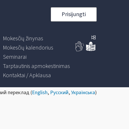
Prisijungti
Mokesčių žinynas
Mokesčių kalendorius
Seminarai
Tarptautinis apmokestinimas
Kontaktai / Apklausa
ний переклад (
English
,
Русский
,
Українська
)