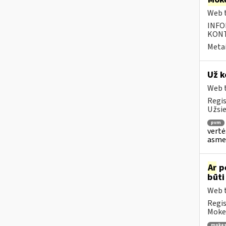
Web t
INFO
KONTA
Metai
Už k
Web t
Regis
Užsie
pvm
vertė
asmen
Ar
p
būti
Web t
Regis
Mokes
mokes