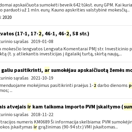
domai apskaičiuota sumokėti beveik 642 tūkst. eurų GPM. Kai kuriais
 o parduoti už 1 mln. eurų. Kauno apskrities valstybinė mokesčių...
:
2020
vatos (17-1, 17-
2
, 46-1, 46-
2
, 58 str.)
urinio sąrašas
2019-01-08
 mokesčio lengvatos Lengvata Komentarai PMĮ str. Investicinio pr
tą (t. y. atliekantis investicijas į ilgalaikį turtą, skirtą naujų,...
 galiu pasitikrinti,
ar
sumokėjau apskaičiuotą žemės mo
urinio sąrašas
2021-10-19
enduojame mokėjimus pasitikrinti praėjus 1-
2
darbo dienoms
p
os; ...
ais atvejais
ir
kam taikoma importo PVM įskaitymo (
su
urinio sąrašas
2018-11-22
tracijos numeris KM0689 Ši informacija skelbiama: PVM sumokėji
okos įskaitymas
ir
grąžinimas (90-94 str.) VMI įskaitomas...