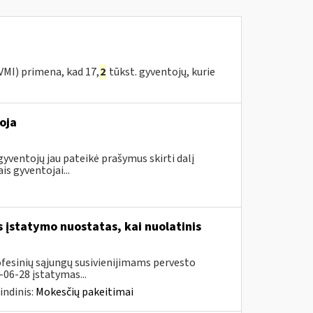
 VMI) primena, kad 17,
2
tūkst. gyventojų, kurie
oja
gyventojų jau pateikė prašymus skirti dalį
 gyventojai...
įstatymo nuostatas, kai nuolatinis
ofesinių sąjungų susivienijimams pervesto
06-28 įstatymas...
indinis:
Mokesčių pakeitimai