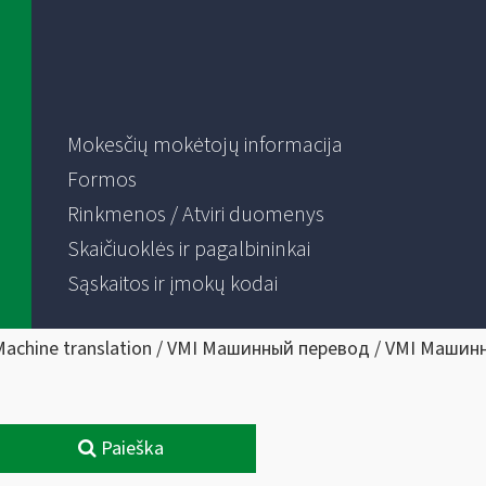
Mokesčių mokėtojų informacija
Formos
Rinkmenos / Atviri duomenys
Skaičiuoklės ir pagalbininkai
Sąskaitos ir įmokų kodai
Machine translation / VMI Машинный перевод / VMI Машин
Paieška