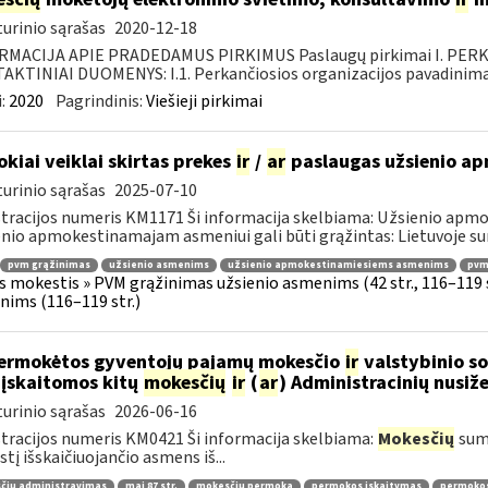
urinio sąrašas
2020-12-18
RMACIJA APIE PRADEDAMUS PIRKIMUS Paslaugų pirkimai I. PER
KTINIAI DUOMENYS: I.1. Perkančiosios organizacijos pavadinimas
:
2020
Pagrindinis:
Viešieji pirkimai
okiai veiklai skirtas prekes
ir
/
ar
paslaugas užsienio a
urinio sąrašas
2025-07-10
tracijos numeris KM1171 Ši informacija skelbiama: Užsienio apm
nio apmokestinamajam asmeniui gali būti grąžintas: Lietuvoje s
pvm grąžinimas
užsienio asmenims
užsienio apmokestinamiesiems asmenims
pvmį
s mokestis » PVM grąžinimas užsienio asmenims (42 str., 116–119
ims (116–119 str.)
ermokėtos gyventojų pajamų mokesčio
ir
valstybinio so
 įskaitomos kitų
mokesčių
ir
(
ar
) Administracinių nusi
urinio sąrašas
2026-06-16
tracijos numeris KM0421 Ši informacija skelbiama:
Mokesčių
sumo
tį išskaičiuojančio asmens iš...
čių administravimas
maį 87 str.
mokesčių permoka
permokos įskaitymas
permoko