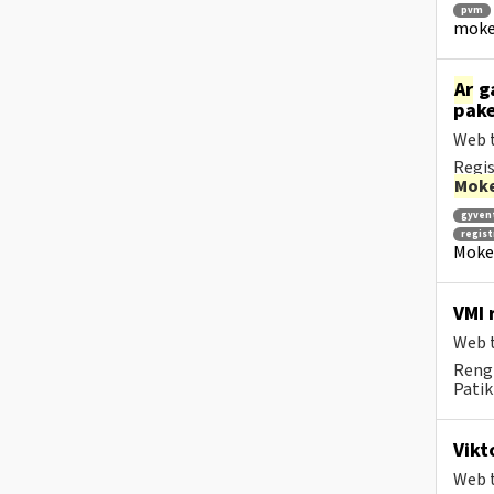
pvm
mokes
Ar
ga
pake
Web t
Regis
Moke
gyven
regis
Mokes
VMI 
Web t
Rengi
Patik
Vikt
Web t