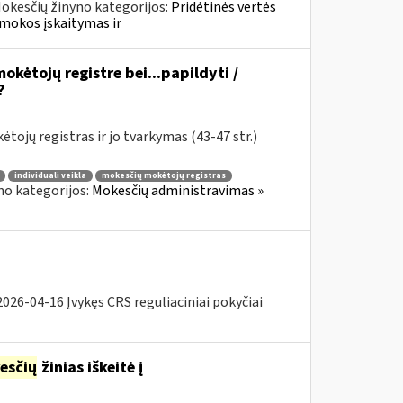
okesčių žinyno kategorijos:
Pridėtinės vertės
mokos įskaitymas ir
okėtojų registre bei...papildyti /
?
tojų registras ir jo tvarkymas (43-47 str.)
individuali veikla
mokesčių mokėtojų registras
no kategorijos:
Mokesčių administravimas »
26-04-16 Įvykęs CRS reguliaciniai pokyčiai
esčių
žinias iškeitė į