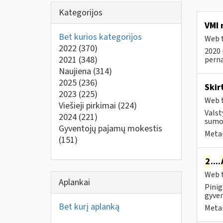
Kategorijos
VMI 
Bet kurios kategorijos
Web t
2022
(370)
2020 
2021
(348)
pernai
Naujiena
(314)
2025
(236)
Skir
2023
(225)
Web t
Viešieji pirkimai
(224)
Valst
2024
(221)
sumok
Gyventojų pajamų mokestis
Metai
(151)
2
....
Web t
Aplankai
Pinig
gyven
Bet kurį aplanką
Metai