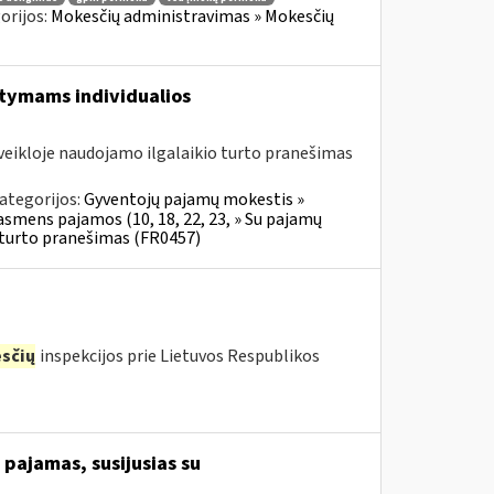
orijos:
Mokesčių administravimas » Mokesčių
aitymams individualios
veikloje naudojamo ilgalaikio turto pranešimas
ategorijos:
Gyventojų pajamų mokestis »
 asmens pajamos (10, 18, 22, 23, » Su pajamų
o turto pranešimas (FR0457)
sčių
inspekcijos prie Lietuvos Respublikos
pajamas, susijusias su