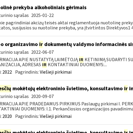
olinė prekyba alkoholiniais gėrimais
urinio sąrašas
2025-01-22
kie pagrindiniai akcizų teisės aktai reglamentuoja nuotolinę prek
atos, susijusios su nuotoline prekyba, yra įtvirtintos Direktyvos1 44
o organizavimo
ir
dokumentų valdymo informacinės si
urinio sąrašas
2022-06-07
RMACIJA APIE NUSTATYTĄ LAIMĖTOJĄ
IR
KETINIMĄ SUDARYTI SUT
NIZACIJA, ADRESAS
IR
KONTAKTINIAI DUOMENYS:...
:
2022
Pagrindinis:
Viešieji pirkimai
sčių
mokėtojų elektroninio švietimo, konsultavimo
ir
i
urinio sąrašas
2020-09-07
RMACIJA APIE PRADEDAMUS PIRKIMUS Paslaugų pirkimai I. PER
KTINIAI DUOMENYS: I.1. Perkančiosios organizacijos pavadinimas
:
2020
Pagrindinis:
Viešieji pirkimai
sčių
mokėtojų elektroninio švietimo, konsultavimo
ir
i