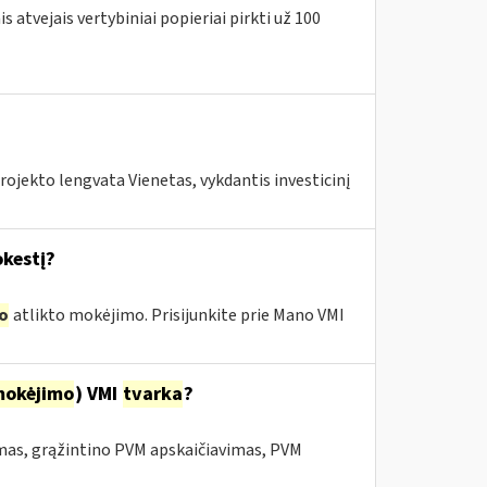
 atvejais vertybiniai popieriai pirkti už 100
ojekto lengvata Vienetas, vykdantis investicinį
kestį?
o
atlikto mokėjimo. Prisijunkite prie Mano VMI
mokėjimo
) VMI
tvarka
?
mas, grąžintino PVM apskaičiavimas, PVM