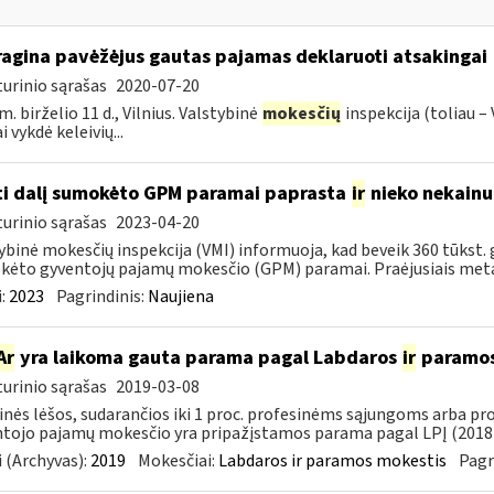
ragina pavėžėjus gautas pajamas deklaruoti atsakingai
urinio sąrašas
2020-07-20
m. birželio 11 d., Vilnius. Valstybinė
mokesčių
inspekcija (toliau –
 vykdė keleivių...
ti dalį sumokėto GPM paramai paprasta
ir
nieko nekainu
urinio sąrašas
2023-04-20
ybinė mokesčių inspekcija (VMI) informuoja, kad beveik 360 tūkst. 
ėto gyventojų pajamų mokesčio (GPM) paramai. Praėjusiais metais
:
2023
Pagrindinis:
Naujiena
Ar
yra laikoma gauta parama pagal Labdaros
ir
paramos 
urinio sąrašas
2019-03-08
inės lėšos, sudarančios iki 1 proc. profesinėms sąjungoms arba pr
tojo pajamų mokesčio yra pripažįstamos parama pagal LPĮ (2018-
 (Archyvas):
2019
Mokesčiai:
Labdaros ir paramos mokestis
Pagr