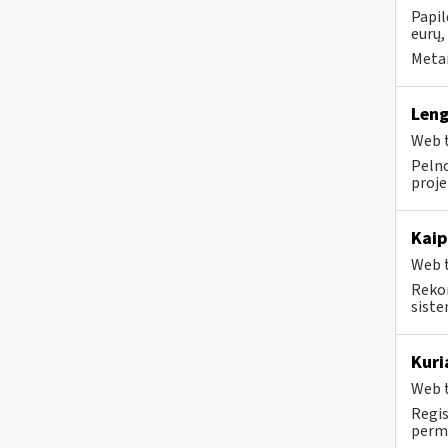
Papil
eurų,
Metai
Leng
Web t
Pelno
projek
Kaip
Web t
Rekom
sistem
Kuri
Web t
Regis
perm