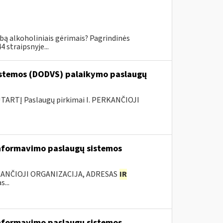
ybą alkoholiniais gėrimais? Pagrindinės
 straipsnyje...
stemos (DODVS) palaikymo paslaugų
ARTĮ Paslaugų pirkimai I. PERKANČIOJI
nformavimo paslaugų sistemos
KANČIOJI ORGANIZACIJA, ADRESAS
IR
...
nformavimo paslaugų sistemos