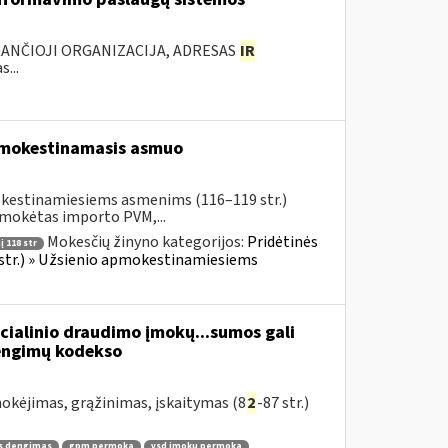
KANČIOJI ORGANIZACIJA, ADRESAS
IR
...
pmokestinamasis asmuo
okestinamiesiems asmenims (116–119 str.)
umokėtas importo PVM,...
Mokesčių žinyno kategorijos:
Pridėtinės
 118 str
 str.) » Užsienio apmokestinamiesiems
cialinio draudimo įmokų...sumos gali
žengimų kodekso
kėjimas, grąžinimas, įskaitymas (8
2
-87 str.)
s dengimas
gpm permoka
vsd įmokų permoka