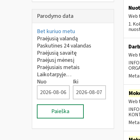
Nuot
Parodymo data
Web t
1. Ko
nuost
Bet kuriuo metu
Praėjusią valandą
Paskutines 24 valandas
Darb
Praėjusią savaitę
Web t
Praėjusį mėnesį
INFO
Praėjusiais metais
ORGA
Laikotarpyje…
Metai
Nuo
Iki
Moke
Web t
INFO
Paieška
KONTA
Metai
Moke