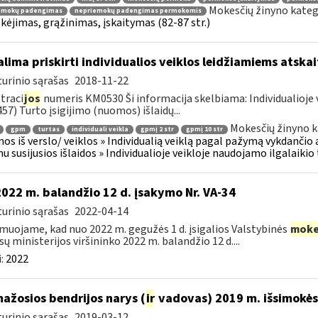
Mokesčių žinyno kateg
emokų padengimas
nepriemokų padengimas permokomis
ėjimas, grąžinimas, įskaitymas (82-87 str.)
lima priskirti individualios veiklos leidžiamiems atsk
urinio sąrašas
2018-11-22
traci
jos
numeris KM0530 Ši informacija skelbiama: Individualioje 
57) Turto įsigijimo (nuomos) išlaidų...
Mokesčių žinyno k
gpm
turtas
individuali veikla
gpmį 2 str
gpmį 10 str
os iš verslo/ veiklos » Individualią veiklą pagal pažymą vykdančio
u susijusios išlaidos » Individualioje veikloje naudojamo ilgalaiki
2022 m. balandžio 12 d. įsakymo Nr. VA-34
urinio sąrašas
2022-04-14
muojame, kad nuo 2022 m. gegužės 1 d. įsigalios Valstybinės
moke
sų ministerijos viršininko 2022 m. balandžio 12 d....
:
2022
mažosios bendrijos narys (
ir
vadovas) 2019 m. išsimokės 
urinio sąrašas
2019-03-12