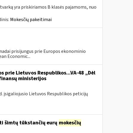
tvarką yra priskiriamos B klasės pajamoms, nuo
inis:
Mokesčių pakeitimai
anadai prisijungus prie Europos ekonominio
ean Economic...
s prie Lietuvos Respublikos...VA-48 „Dėl
finansų ministerijos
 įsigaliojusio Lietuvos Respublikos peticijų
ti šimtų tūkstančių eurų
mokesčių