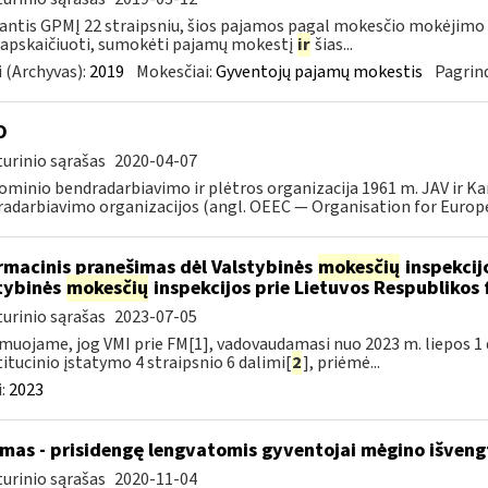
ntis GPMĮ 22 straipsniu, šios pajamos pagal mokesčio mokėjimo 
 apskaičiuoti, sumokėti pajamų mokestį
ir
šias...
 (Archyvas):
2019
Mokesčiai:
Gyventojų pajamų mokestis
Pagrind
O
urinio sąrašas
2020-04-07
minio bendradarbiavimo ir plėtros organizacija 1961 m. JAV ir K
adarbiavimo organizacijos (angl. OEEC — Organisation for Europ
rmacinis pranešimas dėl Valstybinės
mokesčių
inspekcijo
tybinės
mokesčių
inspekcijos prie Lietuvos Respublikos 
urinio sąrašas
2023-07-05
muojame, jog VMI prie FM[1], vadovaudamasi nuo 2023 m. liepos 1 d.
itucinio įstatymo 4 straipsnio 6 dalimi[
2
], priėmė...
:
2023
mas - prisidengę lengvatomis gyventojai mėgino išveng
urinio sąrašas
2020-11-04