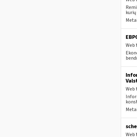
Remia
kurių
Metai
EBP
Web t
Ekono
bendr
Info
Vals
Web t
Infor
konst
Metai
sche
Web t