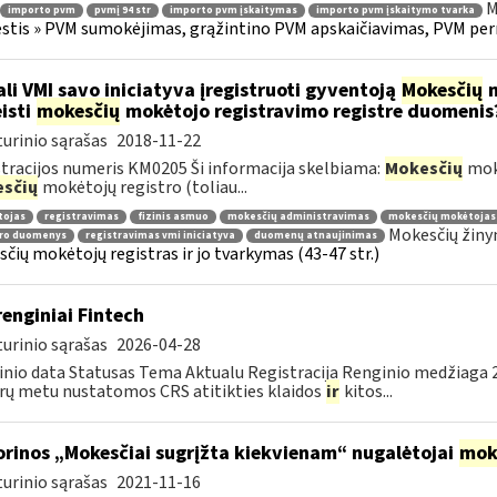
M
importo pvm
pvmį 94 str
importo pvm įskaitymas
importo pvm įskaitymo tvarka
tis » PVM sumokėjimas, grąžintino PVM apskaičiavimas, PVM per
li VMI savo iniciatyva įregistruoti gyventoją
Mokesčių
m
isti
mokesčių
mokėtojo registravimo registre duomenis
urinio sąrašas
2018-11-22
tracijos numeris KM0205 Ši informacija skelbiama:
Mokesčių
mokė
sčių
mokėtojų registro (toliau...
tojas
registravimas
fizinis asmuo
mokesčių administravimas
mokesčių mokėtojas
Mokesčių žiny
tro duomenys
registravimas vmi iniciatyva
duomenų atnaujinimas
čių mokėtojų registras ir jo tvarkymas (43-47 str.)
renginiai Fintech
urinio sąrašas
2026-04-28
nio data Statusas Tema Aktualu Registracija Renginio medžiaga 20
rų metu nustatomos CRS atitikties klaidos
ir
kitos...
orinos „Mokesčiai sugrįžta kiekvienam“ nugalėtojai
mok
urinio sąrašas
2021-11-16