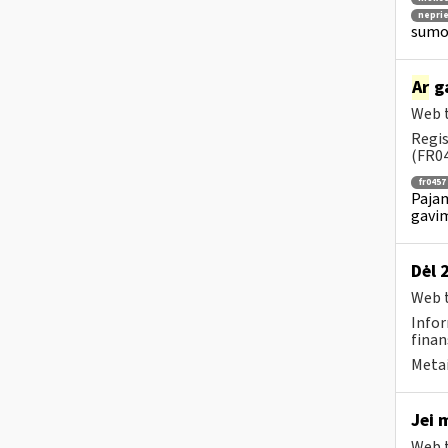
nepri
sumok
Ar
ga
Web t
Regis
(FR04
fr0457
Pajam
gavim
Dėl 
Web t
Infor
finan
Metai
Jei 
Web t