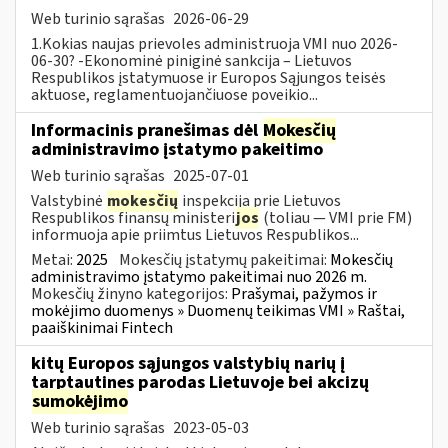
Web turinio sąrašas
2026-06-29
1.Kokias naujas prievoles administruoja VMI nuo 2026-
06-30? -Ekonominė piniginė sankcija – Lietuvos
Respublikos įstatymuose ir Europos Sąjungos teisės
aktuose, reglamentuojančiuose poveikio...
Informacinis pranešimas dėl
Mokesčių
administravimo įstatymo pakeitimo
Web turinio sąrašas
2025-07-01
Valstybinė
mokesčių
inspekcija prie Lietuvos
Respublikos finansų ministeri
jos
(toliau — VMI prie FM)
informuoja apie priimtus Lietuvos Respublikos...
Metai:
2025
Mokesčių įstatymų pakeitimai:
Mokesčių
administravimo įstatymo pakeitimai nuo 2026 m.
Mokesčių žinyno kategorijos:
Prašymai, pažymos ir
mokėjimo duomenys » Duomenų teikimas VMI » Raštai,
paaiškinimai Fintech
kitų Europos sąjungos valstybių narių į
tarptautines parodas Lietuvoje bei akcizų
sumokėjimo
Web turinio sąrašas
2023-05-03