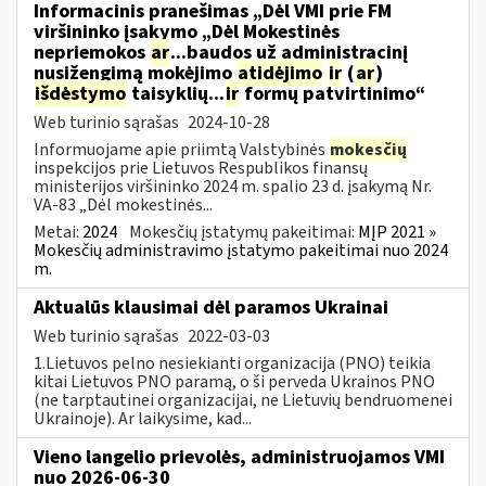
Informacinis pranešimas „Dėl VMI prie FM
viršininko įsakymo „Dėl Mokestinės
nepriemokos
ar
...baudos už administracinį
nusižengimą mokėjimo
atidėjimo
ir
(
ar
)
išdėstymo
taisyklių...
ir
formų patvirtinimo“
Web turinio sąrašas
2024-10-28
Informuojame apie priimtą Valstybinės
mokesčių
inspekcijos prie Lietuvos Respublikos finansų
ministerijos viršininko 2024 m. spalio 23 d. įsakymą Nr.
VA-83 „Dėl mokestinės...
Metai:
2024
Mokesčių įstatymų pakeitimai:
MĮP 2021 »
Mokesčių administravimo įstatymo pakeitimai nuo 2024
m.
Aktualūs klausimai dėl paramos Ukrainai
Web turinio sąrašas
2022-03-03
1.Lietuvos pelno nesiekianti organizacija (PNO) teikia
kitai Lietuvos PNO paramą, o ši perveda Ukrainos PNO
(ne tarptautinei organizacijai, ne Lietuvių bendruomenei
Ukrainoje). Ar laikysime, kad...
Vieno langelio prievolės, administruojamos VMI
nuo 2026-06-30