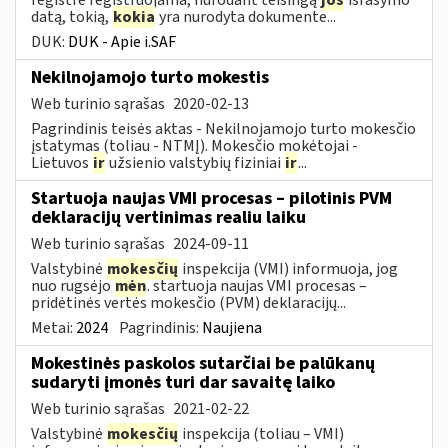
datą, tokią,
kokia
yra nurodyta dokumente...
DUK:
DUK - Apie i.SAF
Nekilnojamojo turto mokestis
Web turinio sąrašas
2020-02-13
Pagrindinis teisės aktas - Nekilnojamojo turto mokesčio
įstatymas (toliau - NTMĮ). Mokesčio mokėtojai -
Lietuvos
ir
užsienio valstybių fiziniai
ir
...
Startuoja naujas VMI procesas – pilotinis PVM
deklaracijų vertinimas realiu laiku
Web turinio sąrašas
2024-09-11
Valstybinė
mokesčių
inspekcija (VMI) informuoja, jog
nuo rugsėjo
mėn
. startuoja naujas VMI procesas –
pridėtinės vertės mokesčio (PVM) deklaracijų...
Metai:
2024
Pagrindinis:
Naujiena
Mokestinės paskolos sutarčiai be palūkanų
sudaryti įmonės turi dar savaitę laiko
Web turinio sąrašas
2021-02-22
Valstybinė
mokesčių
inspekcija (toliau – VMI)