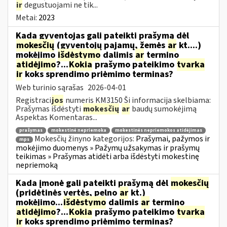
ir
degustuojami ne tik...
Metai:
2023
Kada gyventojas gali pateikti prašymą dėl
mokesčių
(gyventojų pajamų, žemės
ar
kt....)
mokėjimo
išdėstymo
dalimis
ar
termino
atidėjimo
?...
Kokia
prašymo pateikimo
tvarka
ir
koks sprendimo priėmimo terminas?
Web turinio sąrašas
2026-04-01
Registraci
jos
numeris KM3150 Ši informacija skelbiama:
Prašymas išdėstyti
mokesčių
ar
baudų sumokėjimą
Aspektas Komentaras...
prašymas
mokestinė nepriemoka
mokestinės nepriemokos atidėjimas
Mokesčių žinyno kategorijos:
Prašymai, pažymos ir
mps
mokėjimo duomenys » Pažymų užsakymas ir prašymų
teikimas » Prašymas atidėti arba išdėstyti mokestinę
nepriemoką
Kada įmonė gali pateikti prašymą dėl
mokesčių
(pridėtinės vertės, pelno
ar
kt.)
mokėjimo...
išdėstymo
dalimis
ar
termino
atidėjimo
?...
Kokia
prašymo pateikimo
tvarka
ir
koks sprendimo priėmimo terminas?