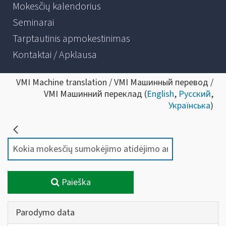
Mokesčių kalendorius
Seminarai
Tarptautinis apmokestinimas
Kontaktai / Apklausa
VMI Machine translation / VMI Машинный перевод /
VMI Машинний переклад (
English
,
Русский
,
Українська
)
Paieška
Parodymo data