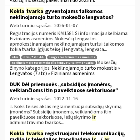
Akcizų mokesčių pakeitimai nuo 2023 m.
Kokia
tvarka
gyventojams taikomos
nekilnojamojo turto mokesčio lengvatos?
Web turinio sąrašas
2026-01-07
Registracijos numeris KM1581 Ši informacija skelbiama:
Fiziniams asmenims Mokesčių lengvatos
apmokestinamajam nekilnojamajam turtui taikomos
tokia tvarka: Įgijus teisę į lengvatą, lengvata...
ntm
ntmį 7 str. 4 d.
lengvatos fiziniams asmenims
Mokesčių
nekilnojamojo turto mokesčio lengvatų taikymo tvarka
žinyno kategorijos:
Nekilnojamojo turto mokestis »
Lengvatos (7 str.) » Fiziniams asmenims
DUK Dėl priemonės „subsidijos įmonėms,
veikiančioms itin paveiktuose sektoriuose“
Web turinio sąrašas
2022-11-16
1. Koks teisės aktas reglamentuoja subsidijų skyrimą
įmonėms? Subsidijų įmonėms, veikiančioms itin
paveiktuose sektoriuose, lėšų skyrimo
ir
administravimo tvarkos...
Kokia
tvarka
registruojami telekomunikacijų,
radijo
ir
televizijos transliavimo
ir
.../
ar