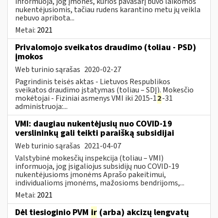
informuoja, jog įmonės, kurios pavasarį buvo laikomos
nukentėjusiomis, tačiau rudens karantino metu jų veikla
nebuvo apribota...
Metai:
2021
Privalomojo sveikatos draudimo (toliau - PSD)
įmokos
Web turinio sąrašas
2020-02-27
Pagrindinis teisės aktas - Lietuvos Respublikos
sveikatos draudimo įstatymas (toliau – SDĮ). Mokesčio
mokėtojai - Fiziniai asmenys VMI iki 2015-1
2
-31
administruoja:...
VMI: daugiau nukentėjusių nuo COVID-19
verslininkų gali teikti paraišką subsidijai
Web turinio sąrašas
2021-04-07
Valstybinė mokesčių inspekcija (toliau – VMI)
informuoja, jog įsigaliojus subsidijų nuo COVID-19
nukentėjusioms įmonėms Aprašo pakeitimui,
individualioms įmonėms, mažosioms bendrijoms,...
Metai:
2021
Dėl tiesioginio PVM
ir
(arba) akcizų lengvatų