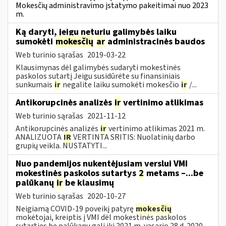
Mokesčių administravimo įstatymo pakeitimai nuo 2023
m.
Ką daryti, jeigu neturiu galimybės laiku
sumokėti
mokesčių
ar
administracinės baudos
Web turinio sąrašas
2019-03-22
Klausimynas dėl galimybės sudaryti mokestinės
paskolos sutartį Jeigu susidūrėte su finansiniais
sunkumais
ir
negalite laiku sumokėti mokesčio
ir
/...
Antikorupcinės analizės
ir
vertinimo atlikimas
Web turinio sąrašas
2021-11-12
Antikorupcinės analizės
ir
vertinimo atlikimas 2021 m.
ANALIZUOTA
IR
VERTINTA SRITIS: Nuolatinių darbo
grupių veikla. NUSTATYTI...
Nuo pandemijos nukentėjusiam verslui VMI
mokestinės paskolos sutartys
2
metams –...be
palūkanų
ir
be klausimų
Web turinio sąrašas
2020-10-27
Neigiamą COVID-19 poveikį patyrę
mokesčių
mokėtojai, kreiptis į VMI dėl mokestinės paskolos
sutarties be palūkanų gali iki 2021 m. vasario 28 d. 2020