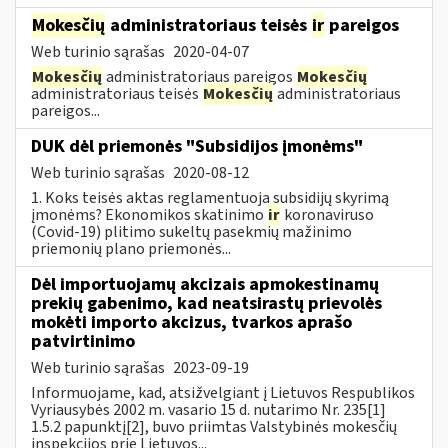
Mokesčių
administratoriaus teisės
ir
pareigos
Web turinio sąrašas
2020-04-07
Mokesčių
administratoriaus pareigos
Mokesčių
administratoriaus teisės
Mokesčių
administratoriaus
pareigos...
DUK dėl priemonės "Subsidijos įmonėms"
Web turinio sąrašas
2020-08-12
1. Koks teisės aktas reglamentuoja subsidijų skyrimą
įmonėms? Ekonomikos skatinimo
ir
koronaviruso
(Covid-19) plitimo sukeltų pasekmių mažinimo
priemonių plano priemonės...
Dėl importuojamų akcizais apmokestinamų
prekių gabenimo, kad neatsirastų prievolės
mokėti importo akcizus, tvarkos aprašo
patvirtinimo
Web turinio sąrašas
2023-09-19
Informuojame, kad, atsižvelgiant į Lietuvos Respublikos
Vyriausybės 2002 m. vasario 15 d. nutarimo Nr. 235[1]
1.5.2 papunktį[2], buvo priimtas Valstybinės mokesčių
inspekcijos prie Lietuvos...