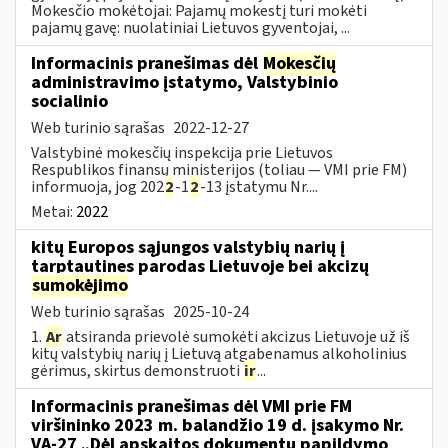
Mokesčio mokėtojai: Pajamų mokestį turi mokėti
pajamų gavę: nuolatiniai Lietuvos gyventojai, ...
Informacinis pranešimas dėl
Mokesčių
administravimo įstatymo, Valstybinio
socialinio
Web turinio sąrašas
2022-12-27
Valstybinė mokesčių inspekcija prie Lietuvos
Respublikos finansų ministerijos (toliau — VMI prie FM)
informuoja, jog 202
2
-1
2
-13 įstatymu Nr....
Metai:
2022
kitų Europos sąjungos valstybių narių į
tarptautines parodas Lietuvoje bei akcizų
sumokėjimo
Web turinio sąrašas
2025-10-24
1.
Ar
atsiranda prievolė sumokėti akcizus Lietuvoje už iš
kitų valstybių narių į Lietuvą atgabenamus alkoholinius
gėrimus, skirtus demonstruoti
ir
...
Informacinis pranešimas dėl VMI prie FM
viršininko 2023 m. balandžio 19 d. įsakymo Nr.
VA-27 „Dėl apskaitos dokumentų papildymo