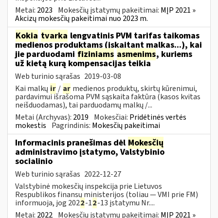
Metai:
2023
Mokesčių įstatymų pakeitimai:
MĮP 2021 »
Akcizų mokesčių pakeitimai nuo 2023 m.
Kokia
tvarka
lengvatinis PVM tarifas taikomas
medienos produktams (įskaitant malkas...), kai
jie parduodami
fiziniams
asmenims
, kuriems
už kietą kurą kompensacijas teikia
Web turinio sąrašas
2019-03-08
Kai malkų
ir
/
ar
medienos produktų, skirtų kūrenimui,
pardavimui išrašoma PVM sąskaita faktūra (kasos kvitas
neišduodamas), tai parduodamų malkų /...
Metai (Archyvas):
2019
Mokesčiai:
Pridėtinės vertės
mokestis
Pagrindinis:
Mokesčių pakeitimai
Informacinis pranešimas dėl
Mokesčių
administravimo įstatymo, Valstybinio
socialinio
Web turinio sąrašas
2022-12-27
Valstybinė mokesčių inspekcija prie Lietuvos
Respublikos finansų ministerijos (toliau — VMI prie FM)
informuoja, jog 202
2
-1
2
-13 įstatymu Nr....
Metai:
2022
Mokesčių įstatymų pakeitimai:
MĮP 2021 »