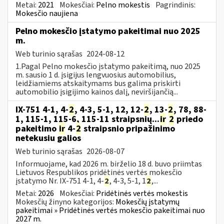
Metai:
2021
Mokesčiai:
Pelno mokestis
Pagrindinis:
Mokesčio naujiena
Pelno mokesčio įstatymo pakeitimai nuo 2025
m.
Web turinio sąrašas
2024-08-12
1.Pagal Pelno mokesčio įstatymo pakeitimą, nuo 2025
m. sausio 1 d. įsigijus lengvuosius automobilius,
leidžiamiems atskaitymams bus galima priskirti
automobilio įsigijimo kainos dalį, neviršijančią...
IX-751 4-1, 4-
2
, 4-3, 5-1, 12, 12-
2
, 13-
2
, 78, 88-
1, 115-1, 115-6, 115-11 straipsnių...
ir
2
priedo
pakeitimo
ir
4-
2
straipsnio pripažinimo
netekusiu galios
Web turinio sąrašas
2026-08-07
Informuojame, kad 2026 m. birželio 18 d. buvo priimtas
Lietuvos Respublikos pridėtinės vertės mokesčio
įstatymo Nr. IX-751 4-1, 4-
2
, 4-3, 5-1, 1
2
,...
Metai:
2026
Mokesčiai:
Pridėtinės vertės mokestis
Mokesčių žinyno kategorijos:
Mokesčių įstatymų
pakeitimai » Pridėtinės vertės mokesčio pakeitimai nuo
2027 m.