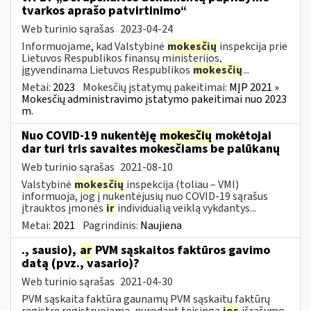
tvarkos aprašo patvirtinimo“
Web turinio sąrašas
2023-04-24
Informuojame, kad Valstybinė
mokesčių
inspekcija prie
Lietuvos Respublikos finansų ministerijos,
įgyvendinama Lietuvos Respublikos
mokesčių
...
Metai:
2023
Mokesčių įstatymų pakeitimai:
MĮP 2021 »
Mokesčių administravimo įstatymo pakeitimai nuo 2023
m.
Nuo COVID-19 nukentėję
mokesčių
mokėtojai
dar turi tris savaites mokesčiams be palūkanų
Web turinio sąrašas
2021-08-10
Valstybinė
mokesčių
inspekcija (toliau – VMI)
informuoja, jog į nukentėjusių nuo COVID-19 sąrašus
įtrauktos įmonės
ir
individualią veiklą vykdantys...
Metai:
2021
Pagrindinis:
Naujiena
., sausio),
ar
PVM sąskaitos faktūros gavimo
datą (pvz., vasario)?
Web turinio sąrašas
2021-04-30
PVM sąskaita faktūra gaunamų PVM sąskaitų faktūrų
registre registruojama, nurodant teisingą
jos
išrašymo