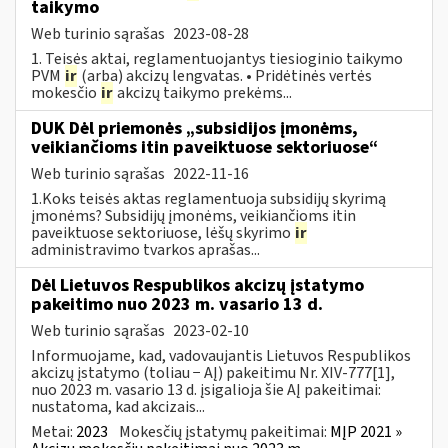
taikymo
Web turinio sąrašas
2023-08-28
1. Teisės aktai, reglamentuojantys tiesioginio taikymo
PVM
ir
(arba) akcizų lengvatas. • Pridėtinės vertės
mokesčio
ir
akcizų taikymo prekėms...
DUK Dėl priemonės „subsidijos įmonėms,
veikiančioms itin paveiktuose sektoriuose“
Web turinio sąrašas
2022-11-16
1.Koks teisės aktas reglamentuoja subsidijų skyrimą
įmonėms? Subsidijų įmonėms, veikiančioms itin
paveiktuose sektoriuose, lėšų skyrimo
ir
administravimo tvarkos aprašas...
Dėl Lietuvos Respublikos akcizų įstatymo
pakeitimo nuo 2023 m. vasario 13 d.
Web turinio sąrašas
2023-02-10
Informuojame, kad, vadovaujantis Lietuvos Respublikos
akcizų įstatymo (toliau − AĮ) pakeitimu Nr. XIV-777[1],
nuo 2023 m. vasario 13 d. įsigalioja šie AĮ pakeitimai:
nustatoma, kad akcizais...
Metai:
2023
Mokesčių įstatymų pakeitimai:
MĮP 2021 »