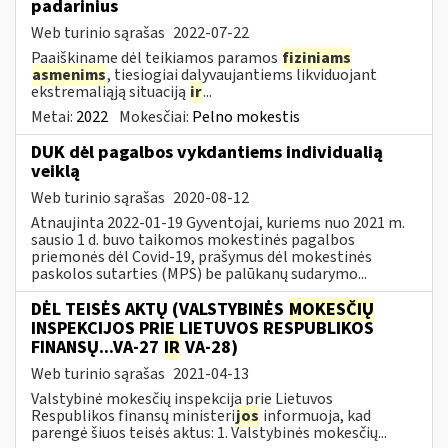
padarinius
Web turinio sąrašas
2022-07-22
Paaiškiname dėl teikiamos paramos
fiziniams
asmenims
, tiesiogiai dalyvaujantiems likviduojant
ekstremaliąją situaciją
ir
...
Metai:
2022
Mokesčiai:
Pelno mokestis
DUK dėl pagalbos vykdantiems individualią
veiklą
Web turinio sąrašas
2020-08-12
Atnaujinta 2022-01-19 Gyventojai, kuriems nuo 2021 m.
sausio 1 d. buvo taikomos mokestinės pagalbos
priemonės dėl Covid-19, prašymus dėl mokestinės
paskolos sutarties (MPS) be palūkanų sudarymo...
DĖL TEISĖS AKTŲ (VALSTYBINĖS
MOKESČIŲ
INSPEKCIJOS PRIE LIETUVOS RESPUBLIKOS
FINANSŲ...VA-27
IR
VA-28)
Web turinio sąrašas
2021-04-13
Valstybinė mokesčių inspekcija prie Lietuvos
Respublikos finansų ministeri
jos
informuoja, kad
parengė šiuos teisės aktus: 1. Valstybinės mokesčių...