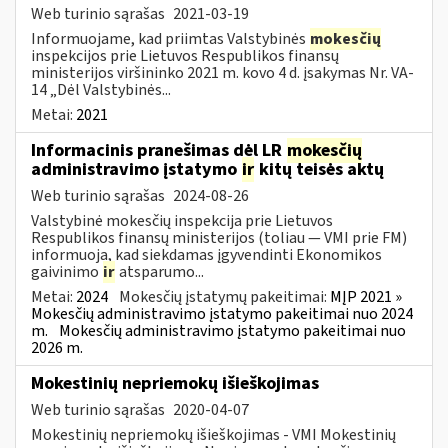
Web turinio sąrašas
2021-03-19
Informuojame, kad priimtas Valstybinės
mokesčių
inspekcijos prie Lietuvos Respublikos finansų
ministerijos viršininko 2021 m. kovo 4 d. įsakymas Nr. VA-
14 „Dėl Valstybinės...
Metai:
2021
Informacinis pranešimas dėl LR
mokesčių
administravimo įstatymo
ir
kitų teisės aktų
Web turinio sąrašas
2024-08-26
Valstybinė mokesčių inspekcija prie Lietuvos
Respublikos finansų ministerijos (toliau — VMI prie FM)
informuoja, kad siekdamas įgyvendinti Ekonomikos
gaivinimo
ir
atsparumo...
Metai:
2024
Mokesčių įstatymų pakeitimai:
MĮP 2021 »
Mokesčių administravimo įstatymo pakeitimai nuo 2024
m.
Mokesčių administravimo įstatymo pakeitimai nuo
2026 m.
Mokestinių nepriemokų išieškojimas
Web turinio sąrašas
2020-04-07
Mokestinių nepriemokų išieškojimas - VMI Mokestinių