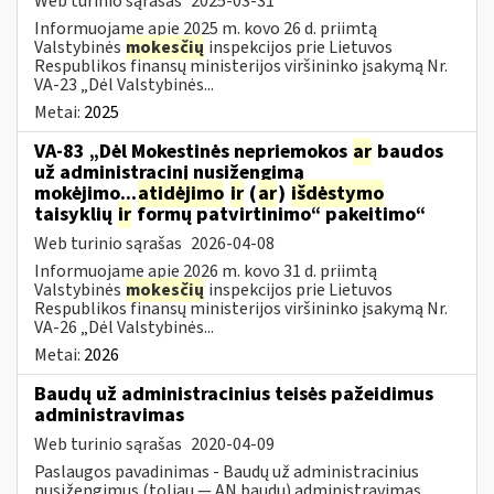
Web turinio sąrašas
2025-03-31
Informuojame apie 2025 m. kovo 26 d. priimtą
Valstybinės
mokesčių
inspekcijos prie Lietuvos
Respublikos finansų ministerijos viršininko įsakymą Nr.
VA-23 „Dėl Valstybinės...
Metai:
2025
VA-83 „Dėl Mokestinės nepriemokos
ar
baudos
už administracinį nusižengimą
mokėjimo...
atidėjimo
ir
(
ar
)
išdėstymo
taisyklių
ir
formų patvirtinimo“ pakeitimo“
Web turinio sąrašas
2026-04-08
Informuojame apie 2026 m. kovo 31 d. priimtą
Valstybinės
mokesčių
inspekcijos prie Lietuvos
Respublikos finansų ministerijos viršininko įsakymą Nr.
VA-26 „Dėl Valstybinės...
Metai:
2026
Baudų už administracinius teisės pažeidimus
administravimas
Web turinio sąrašas
2020-04-09
Paslaugos pavadinimas - Baudų už administracinius
nusižengimus (toliau — AN baudų) administravimas