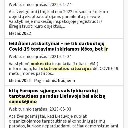
Web turinio sąrašas
2022-01-27
Atsižvelgdami į tai, kad nuo 2022 m. sausio 7 d. kuro
objektų eksploatuotojams panaikinta prievolė
Valstybinėje mokesčių inspekcijoje įregistruoti /
išregistruoti kuro objektus,...
Metai:
2022
leidžiami atskaitymai – ne tik darbuotojų
Covid-19 testavimui skiriamos lėšos, bet
ir
Web turinio sąrašas
2021-01-07
Valstybinė
mokesčių
inspekcija (toliau – VMI)
informuoja, kad
ekstremalios
situacijos
dėl COVID-19
metu įmonės patirtos...
Metai:
2021
Pagrindinis:
Naujiena
kitų Europos sąjungos valstybių narių į
tarptautines parodas Lietuvoje bei akcizų
sumokėjimo
Web turinio sąrašas
2023-05-03
Atsižvelgdami į tai, kad Lietuvoje nuolat
organizuojamos tarptautinės alkoholinių gėrimų
parodos, kuriose neparduodami, tačiau demonstruojami