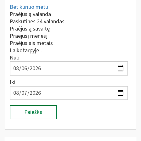
Bet kuriuo metu
Praėjusią valandą
Paskutines 24 valandas
Praėjusią savaitę
Praėjusį mėnesį
Praėjusiais metais
Laikotarpyje…
Nuo
Iki
Paieška