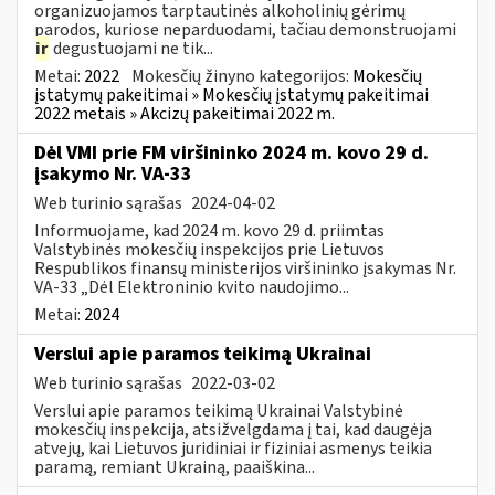
organizuojamos tarptautinės alkoholinių gėrimų
parodos, kuriose neparduodami, tačiau demonstruojami
ir
degustuojami ne tik...
Metai:
2022
Mokesčių žinyno kategorijos:
Mokesčių
įstatymų pakeitimai » Mokesčių įstatymų pakeitimai
2022 metais » Akcizų pakeitimai 2022 m.
Dėl VMI prie FM viršininko 2024 m. kovo 29 d.
įsakymo Nr. VA-33
Web turinio sąrašas
2024-04-02
Informuojame, kad 2024 m. kovo 29 d. priimtas
Valstybinės mokesčių inspekcijos prie Lietuvos
Respublikos finansų ministerijos viršininko įsakymas Nr.
VA-33 „Dėl Elektroninio kvito naudojimo...
Metai:
2024
Verslui apie paramos teikimą Ukrainai
Web turinio sąrašas
2022-03-02
Verslui apie paramos teikimą Ukrainai Valstybinė
mokesčių inspekcija, atsižvelgdama į tai, kad daugėja
atvejų, kai Lietuvos juridiniai ir fiziniai asmenys teikia
paramą, remiant Ukrainą, paaiškina...