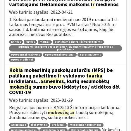
vartotojams tiekiamoms malkoms
ir
medienos
Web turinio sąrašas
2022-04-21
1. Kokiai parduodamai medienai nuo 2019 m. sausio 1 d.
taikomas lengvatinis 9 proc. PVM tarifas? Nuo 2019 m.
sausio 1 d. buitiniams energijos vartotojams, kaip jie
apibrėžti Lietuvos Respublikos...
kn 4401
kn4401
malkos
buitiniams energijos vartotojams
buitiniams energijos vartotojams tiekiamoms malkoms ir medienos
produktams
9 procentai malkoms
9 procentai medienai
9 proc malkoms
9 proc medienai
Kokia
mokestinių paskolų sutarčių (MPS) be
palūkanų pakeitimo
ir
vykdymo
tvarka
juridiniams...
asmenims
, kurių nesumokėtų
mokesčių
sumos buvo išdėstytos / atidėtos dėl
COVID-19
Web turinio sąrašas
2025-01-29
Registracijos numeris KM2513 Ši informacija skelbiama:
Prašymas išdėstyti
mokesčių
ar
baudų sumokėjimą
Juridiniai asmenys, sudarę mokestinės...
atidėjimas
išdėstymas
prašymai
mokestinė nepriemoka
Mokesčių
juridiniai asmenys
išdėstymo tvarka
ekstremali situacija