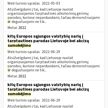
Web turinio sąrašas
2022-05-03
Atsižvelgdami į tai, kad Lietuvoje nuolat
organizuojamos tarptautinės alkoholinių gėrimų
parodos, kuriose neparduodami, tačiau demonstruojami
ir
degustuojami ne tik...
Metai:
2022
kitų Europos sąjungos valstybių narių į
tarptautines parodas Lietuvoje bei akcizų
sumokėjimo
Web turinio sąrašas
2022-06-29
Atsižvelgdami į tai, kad Lietuvoje nuolat
organizuojamos tarptautinės alkoholinių gėrimų
parodos, kuriose neparduodami, tačiau demonstruojami
ir
degustuojami ne tik...
Metai:
2022
kitų Europos sąjungos valstybių narių į
tarptautines parodas Lietuvoje bei akcizų
sumokėjimo
Web turinio sąrašas
2022-06-29
Atsižvelgdami į tai, kad Lietuvoje nuolat