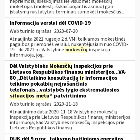
nepriemokų išieškojimas Ne visuomet mokesčių
mokėtojas (mokestį išskaičiuojantis asmuo) gali
įstatymų nustatytais terminais sumokėti mokesčius...
Informacija verslui dėl COVID-19
Web turinio sąrašas
2020-07-20
Atnaujinta 2021 rugsėjo 2 d. VMI teikiamos mokestinės
pagalbos priemonės verslui, nukentėjusiam nuo COVID-
19 - iki 2021 m. Valstybinė
mokesčių
inspekcija
informuoja, jog...
Dėl Valstybinės
Mokesčių
Inspekcijos prie
Lietuvos Respublikos finansų ministerijos...VA-
80 „Dėl laikino konsultacijų
ir
informacijos
teikimo pokalbių neįrašančiais
telefonais...valstybės lygio ekstremaliosios
situacijos
metu
“ patvirtinimo
Web turinio sąrašas
2020-11-18
Atnaujinimo data: 2020-11-18 Valstybinė mokesčių
inspekcija prie Lietuvos Respublikos finansų ministerijos
informuoja, kad Valstybinės mokesčių inspekcijos prie
Lietuvos Respublikos finansų...
DUK dėl 9 proc. taikymo buitiniams energijos