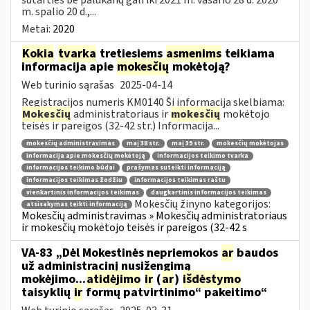
m. spalio 20 d.,...
Metai:
2020
Kokia
tvarka
tretiesiems
asmenims
teikiama
informacija apie
mokesčių
mokėtoją?
Web turinio sąrašas
2025-04-14
Registracijos numeris KM0140 Ši informacija skelbiama:
Mokesčių
administratoriaus ir
mokesčių
mokėtojo
teisės ir pareigos (32-42 str.) Informacija...
mokesčių administravimas
maį 38 str.
maį 39 str.
mokesčių mokėtojas
informacija apie mokesčių mokėtoją
informacijos teikimo tvarka
informacijos teikimo būdai
prašymas suteikti informaciją
informacijos teikimas žodžiu
informacijos teikimas raštu
vienkartinis informacijos teikimas
daugkartinis informacijos teikimas
Mokesčių žinyno kategorijos:
atsisakymas teikti informaciją
Mokesčių administravimas » Mokesčių administratoriaus
ir mokesčių mokėtojo teisės ir pareigos (32-42 s
VA-83 „Dėl Mokestinės nepriemokos
ar
baudos
už administracinį nusižengimą
mokėjimo...
atidėjimo
ir
(
ar
)
išdėstymo
taisyklių
ir
formų patvirtinimo“ pakeitimo“