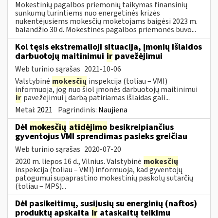
Mokestinių pagalbos priemonių taikymas finansinių
sunkumų turintiems nuo energetinės krizės
nukentėjusiems mokesčių mokėtojams baigėsi 2023 m.
balandžio 30 d. Mokestinės pagalbos priemonės buvo...
Kol tęsis ekstremalioji situacija, įmonių išlaidos
darbuotojų maitinimui
ir
pavežėjimui
Web turinio sąrašas
2021-10-06
Valstybinė
mokesčių
inspekcija (toliau – VMI)
informuoja, jog nuo šiol įmonės darbuotojų maitinimui
ir
pavežėjimui į darbą patiriamas išlaidas gali...
Metai:
2021
Pagrindinis:
Naujiena
Dėl
mokesčių
atidėjimo
besikreipiančius
gyventojus VMI sprendimas pasieks greičiau
Web turinio sąrašas
2020-07-20
2020 m. liepos 16 d., Vilnius. Valstybinė
mokesčių
inspekcija (toliau – VMI) informuoja, kad gyventojų
patogumui supaprastino mokestinių paskolų sutarčių
(toliau – MPS)...
Dėl pasikeitimų, susijusių su energinių (naftos)
produktų apskaita
ir
ataskaitų teikimu