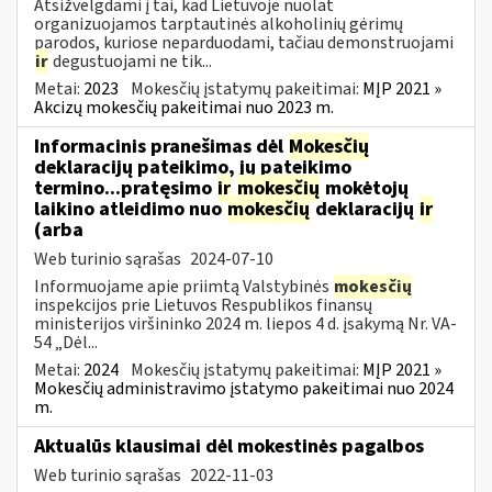
Atsižvelgdami į tai, kad Lietuvoje nuolat
organizuojamos tarptautinės alkoholinių gėrimų
parodos, kuriose neparduodami, tačiau demonstruojami
ir
degustuojami ne tik...
Metai:
2023
Mokesčių įstatymų pakeitimai:
MĮP 2021 »
Akcizų mokesčių pakeitimai nuo 2023 m.
Informacinis pranešimas dėl
Mokesčių
deklaracijų pateikimo, jų pateikimo
termino...pratęsimo
ir
mokesčių
mokėtojų
laikino atleidimo nuo
mokesčių
deklaracijų
ir
(arba
Web turinio sąrašas
2024-07-10
Informuojame apie priimtą Valstybinės
mokesčių
inspekcijos prie Lietuvos Respublikos finansų
ministerijos viršininko 2024 m. liepos 4 d. įsakymą Nr. VA-
54 „Dėl...
Metai:
2024
Mokesčių įstatymų pakeitimai:
MĮP 2021 »
Mokesčių administravimo įstatymo pakeitimai nuo 2024
m.
Aktualūs klausimai dėl mokestinės pagalbos
Web turinio sąrašas
2022-11-03