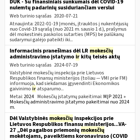
DUK - Su finansiniais sunkumais dėl COVID-19
nulemtų padarinių susiduriančiam verslui
Web turinio sąrašas
2020-07-21
Atnaujinta: 2022-01-19 Įmonės, įtrauktos į nukentėjusių
nuo Covid-19 sąrašą (nuo 2021 m. sausio 1 d.), prašymus
dėl mokestinės paskolos sutarties (MPS) be palūkanų
sudarymui galėjo pateikti iki...
Informacinis pranešimas dėl LR
mokesčių
administravimo įstatymo
ir
kitų teisės aktų
Web turinio sąrašas
2024-07-19
Valstybinė mokesčių inspekcija prie Lietuvos
Respublikos finansų ministerijos (toliau — VMI prie FM)
informuoja, kad siekdamas įgyvendinti Ekonomikos
gaivinimo
ir
atsparumo...
Metai:
2024
Mokesčių įstatymų pakeitimai:
MĮP 2021 »
Mokesčių administravimo įstatymo pakeitimai nuo 2024
m.
Dėl Valstybinės
mokesčių
inspekcijos prie
Lietuvos Respublikos finansų ministerijos...VA-
27 „Dėl pagalbos priemonių
mokesčių
mokėtojams, paveiktiems koronaviruso (COVID