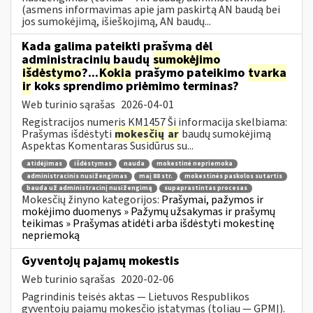
(asmens informavimas apie jam paskirtą AN baudą bei
jos sumokėjimą, išieškojimą, AN baudų...
Kada galima pateikti prašymą dėl
administracinių baudų
sumokėjimo
išdėstymo
?...
Kokia
prašymo pateikimo
tvarka
ir
koks sprendimo priėmimo terminas?
Web turinio sąrašas
2026-04-01
Registracijos numeris KM1457 Ši informacija skelbiama:
Prašymas išdėstyti
mokesčių
ar
baudų sumokėjimą
Aspektas Komentaras Susidūrus su...
atidėjimas
išdėstymas
nauda
mokestinė nepriemoka
administracinis nusižengimas
maį 88 str.
mokestinės paskolos sutartis
bauda už administracinį nusižengimą
supaprastintas procesas
Mokesčių žinyno kategorijos:
Prašymai, pažymos ir
mokėjimo duomenys » Pažymų užsakymas ir prašymų
teikimas » Prašymas atidėti arba išdėstyti mokestinę
nepriemoką
Gyventojų pajamų mokestis
Web turinio sąrašas
2020-02-06
Pagrindinis teisės aktas — Lietuvos Respublikos
gyventojų pajamų mokesčio įstatymas (toliau — GPMĮ).