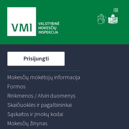
Prisijungti
Mokesčių mokėtojų informacija
Formos
Rinkmenos / Atviri duomenys
Skaičiuoklės ir pagalbininkai
Sąskaitos ir įmokų kodai
Mokesčių žinynas