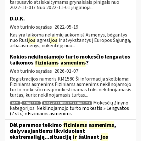
tarpusavio atsiskaitymams grynaisiais pinigais nuo
2022-11-01? Nuo 2022-11-01 įsigalioja...
D.U.K.
Web turinio sąrašas
2022-05-19
Kas yra laikoma nelaimių aukomis? Asmenys, bėgantys
nuo Rusi
jos
agresi
jos
ir atvykstantys į Europos Sąjungą,
arba asmenys, nukentėję nuo...
Kokios nekilnojamojo turto mokesčio lengvatos
taikomos
fiziniams
asmenims
?
Web turinio sąrašas
2026-01-07
Registracijos numeris KM1580 Ši informacija skelbiama:
Fiziniams asmenims Fiziniams asmenims nekilnojamojo
turto mokesčiu neapmokestinamas toks nekilnojamasis
turtas, kuris: nekilnojamasis turtas...
Mokesčių žinyno
ntm
ntmį 7 str.
lengvatos fiziniams asmenims
kategorijos:
Nekilnojamojo turto mokestis » Lengvatos
(7 str.) » Fiziniams asmenims
Dėl paramos teikimo
fiziniams
asmenims
,
dalyvaujantiems likviduojant
ekstremaliąją...situaciją
ir
šalinant
jos