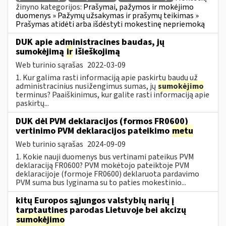
žinyno kategorijos:
Prašymai, pažymos ir mokėjimo
duomenys » Pažymų užsakymas ir prašymų teikimas »
Prašymas atidėti arba išdėstyti mokestinę nepriemoką
DUK apie administracines baudas, jų
sumokėjimą
ir
išieškojimą
Web turinio sąrašas
2022-03-09
1. Kur galima rasti informaciją apie paskirtų baudų už
administracinius nusižengimus sumas, jų
sumokėjimo
terminus? Paaiškinimus, kur galite rasti informaciją apie
paskirtų...
DUK dėl PVM deklaracijos (formos FR0600)
vertinimo PVM deklaracijos pateikimo
metu
Web turinio sąrašas
2024-09-09
1. Kokie nauji duomenys bus vertinami pateikus PVM
deklaraciją FR0600? PVM mokėtojo pateiktoje PVM
deklaracijoje (formoje FR0600) deklaruota pardavimo
PVM suma bus lyginama su to paties mokestinio...
kitų Europos sąjungos valstybių narių į
tarptautines parodas Lietuvoje bei akcizų
sumokėjimo