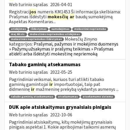
Web turinio sąrašas
2026-04-01
Registraci
jos
numeris KM1453 Ši informacija skelbiama:
Prašymas išdėstyti
mokesčių
ar
baudų sumokėjimą
Aspektas Komentaras...
atidėjimas
išdėstymas
sumokėjimas
mokestinė nepriemoka
maį 88 str.
mokestinės nepriemokos atidėjimas
Mokesčių žinyno
mokestinės nepriemokos išdėstymas
kategorijos:
Prašymai, pažymos ir mokėjimo duomenys
» Pažymų užsakymas ir prašymų teikimas » Prašymas
atidėti arba išdėstyti mokestinę nepriemoką
Tabako gaminių atsekamumas
Web turinio sąrašas
2022-05-25
Pagrindiniai veiksmai, kuriuos turi atlikti tabako
gaminių gamintojai
ir
importuotojai, taip pat
didmeninę
ir
mažmeninę prekybą vykdantys asmenys ...
tabako gaminių atsekamumas
atsekamumas
atsekamumo sistema
DUK apie atsiskaitymus grynaisiais pinigais
Web turinio sąrašas
2022-10-06
Pagrindiniai atsiskaitymų, kitų mokėjimų grynaisiais
pinigais aspektai 1. Kokie apribojimai taikomi asmenų