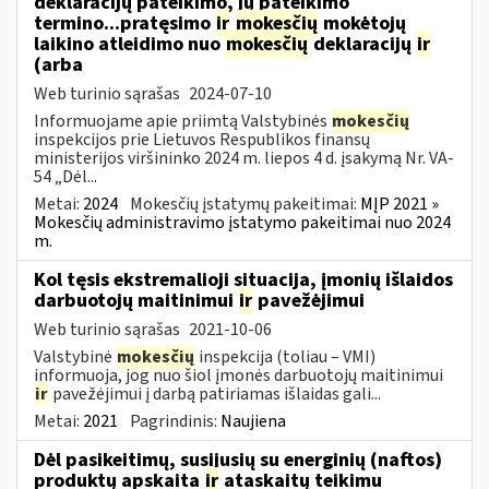
deklaracijų pateikimo, jų pateikimo
termino...pratęsimo
ir
mokesčių
mokėtojų
laikino atleidimo nuo
mokesčių
deklaracijų
ir
(arba
Web turinio sąrašas
2024-07-10
Informuojame apie priimtą Valstybinės
mokesčių
inspekcijos prie Lietuvos Respublikos finansų
ministerijos viršininko 2024 m. liepos 4 d. įsakymą Nr. VA-
54 „Dėl...
Metai:
2024
Mokesčių įstatymų pakeitimai:
MĮP 2021 »
Mokesčių administravimo įstatymo pakeitimai nuo 2024
m.
Kol tęsis ekstremalioji situacija, įmonių išlaidos
darbuotojų maitinimui
ir
pavežėjimui
Web turinio sąrašas
2021-10-06
Valstybinė
mokesčių
inspekcija (toliau – VMI)
informuoja, jog nuo šiol įmonės darbuotojų maitinimui
ir
pavežėjimui į darbą patiriamas išlaidas gali...
Metai:
2021
Pagrindinis:
Naujiena
Dėl pasikeitimų, susijusių su energinių (naftos)
produktų apskaita
ir
ataskaitų teikimu