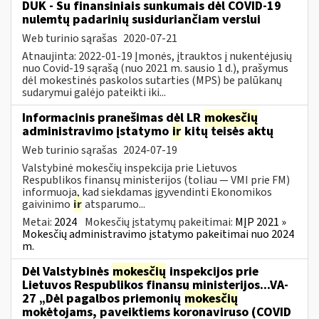
DUK - Su finansiniais sunkumais dėl COVID-19
nulemtų padarinių susiduriančiam verslui
Web turinio sąrašas
2020-07-21
Atnaujinta: 2022-01-19 Įmonės, įtrauktos į nukentėjusių
nuo Covid-19 sąrašą (nuo 2021 m. sausio 1 d.), prašymus
dėl mokestinės paskolos sutarties (MPS) be palūkanų
sudarymui galėjo pateikti iki...
Informacinis pranešimas dėl LR
mokesčių
administravimo įstatymo
ir
kitų teisės aktų
Web turinio sąrašas
2024-07-19
Valstybinė mokesčių inspekcija prie Lietuvos
Respublikos finansų ministerijos (toliau — VMI prie FM)
informuoja, kad siekdamas įgyvendinti Ekonomikos
gaivinimo
ir
atsparumo...
Metai:
2024
Mokesčių įstatymų pakeitimai:
MĮP 2021 »
Mokesčių administravimo įstatymo pakeitimai nuo 2024
m.
Dėl Valstybinės
mokesčių
inspekcijos prie
Lietuvos Respublikos finansų ministerijos...VA-
27 „Dėl pagalbos priemonių
mokesčių
mokėtojams, paveiktiems koronaviruso (COVID