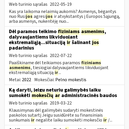
Web turinio sąrašas
2022-05-19
Kas yra laikoma nelaimių aukomis? Asmenys, bėgantys
nuo Rusi
jos
agresi
jos
ir atvykstantys į Europos Sąjungą,
arba asmenys, nukentėję nuo...
Dėl paramos teikimo
fiziniams
asmenims
,
dalyvaujantiems likviduojant
ekstremaliąją...situaciją
ir
šalinant
jos
padarinius
Web turinio sąrašas
2022-07-22
Paaiškiname dėl teikiamos paramos
fiziniams
asmenims
, tiesiogiai dalyvaujantiems likviduojant
ekstremaliąją situaciją
ir
...
Metai:
2022
Mokesčiai:
Pelno mokestis
Ką daryti, jeigu neturiu galimybės laiku
sumokėti
mokesčių
ar
administracinės baudos
Web turinio sąrašas
2019-03-22
Klausimynas dėl galimybės sudaryti mokestinės
paskolos sutartį Jeigu susidūrėte su finansiniais
sunkumais
ir
negalite laiku sumokėti mokesčio
ir
/...