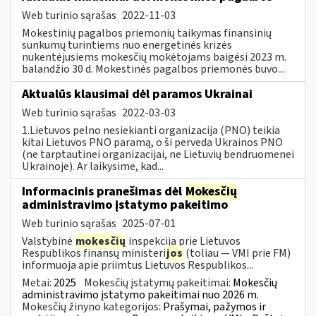
Web turinio sąrašas
2022-11-03
Mokestinių pagalbos priemonių taikymas finansinių
sunkumų turintiems nuo energetinės krizės
nukentėjusiems mokesčių mokėtojams baigėsi 2023 m.
balandžio 30 d. Mokestinės pagalbos priemonės buvo...
Aktualūs klausimai dėl paramos Ukrainai
Web turinio sąrašas
2022-03-03
1.Lietuvos pelno nesiekianti organizacija (PNO) teikia
kitai Lietuvos PNO paramą, o ši perveda Ukrainos PNO
(ne tarptautinei organizacijai, ne Lietuvių bendruomenei
Ukrainoje). Ar laikysime, kad...
Informacinis pranešimas dėl
Mokesčių
administravimo įstatymo pakeitimo
Web turinio sąrašas
2025-07-01
Valstybinė
mokesčių
inspekcija prie Lietuvos
Respublikos finansų ministeri
jos
(toliau — VMI prie FM)
informuoja apie priimtus Lietuvos Respublikos...
Metai:
2025
Mokesčių įstatymų pakeitimai:
Mokesčių
administravimo įstatymo pakeitimai nuo 2026 m.
Mokesčių žinyno kategorijos:
Prašymai, pažymos ir