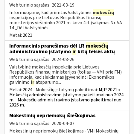
Web turinio sąrašas
2021-03-19
Informuojame, kad priimtas Valstybinės
mokesčių
inspekcijos prie Lietuvos Respublikos finansų
ministerijos viršininko 2021 m. kovo 4 d. įsakymas Nr. VA-
14 „Dėl Valstybinės...
Metai:
2021
Informacinis pranešimas dėl LR
mokesčių
administravimo įstatymo
ir
kitų teisės aktų
Web turinio sąrašas
2024-08-26
Valstybinė mokesčių inspekcija prie Lietuvos
Respublikos finansų ministerijos (toliau — VMI prie FM)
informuoja, kad siekdamas įgyvendinti Ekonomikos
gaivinimo
ir
atsparumo...
Metai:
2024
Mokesčių įstatymų pakeitimai:
MĮP 2021 »
Mokesčių administravimo įstatymo pakeitimai nuo 2024
m.
Mokesčių administravimo įstatymo pakeitimai nuo
2026 m.
Mokestinių nepriemokų išieškojimas
Web turinio sąrašas
2020-04-07
Mokestinių nepriemokų išieškojimas - VMI Mokestinių