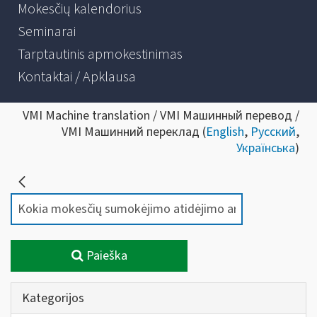
Mokesčių kalendorius
Seminarai
Tarptautinis apmokestinimas
Kontaktai / Apklausa
VMI Machine translation / VMI Машинный перевод /
VMI Машинний переклад (
English
,
Русский
,
Українська
)
Paieška
Kategorijos