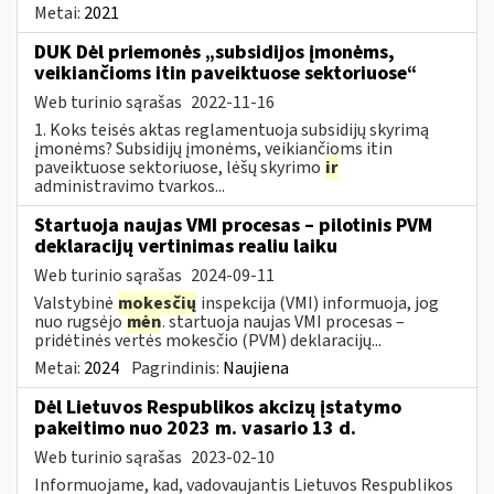
Metai:
2021
DUK Dėl priemonės „subsidijos įmonėms,
veikiančioms itin paveiktuose sektoriuose“
Web turinio sąrašas
2022-11-16
1. Koks teisės aktas reglamentuoja subsidijų skyrimą
įmonėms? Subsidijų įmonėms, veikiančioms itin
paveiktuose sektoriuose, lėšų skyrimo
ir
administravimo tvarkos...
Startuoja naujas VMI procesas – pilotinis PVM
deklaracijų vertinimas realiu laiku
Web turinio sąrašas
2024-09-11
Valstybinė
mokesčių
inspekcija (VMI) informuoja, jog
nuo rugsėjo
mėn
. startuoja naujas VMI procesas –
pridėtinės vertės mokesčio (PVM) deklaracijų...
Metai:
2024
Pagrindinis:
Naujiena
Dėl Lietuvos Respublikos akcizų įstatymo
pakeitimo nuo 2023 m. vasario 13 d.
Web turinio sąrašas
2023-02-10
Informuojame, kad, vadovaujantis Lietuvos Respublikos