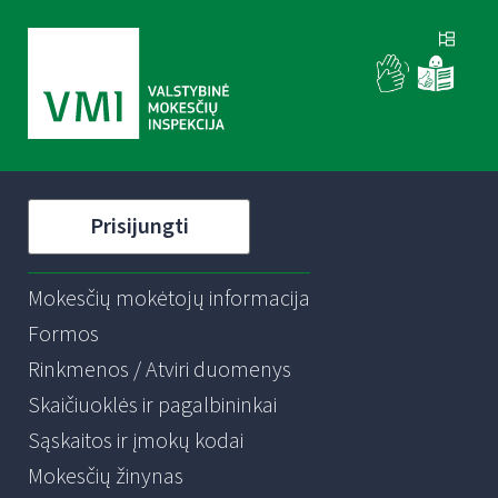
Prisijungti
Mokesčių mokėtojų informacija
Formos
Rinkmenos / Atviri duomenys
Skaičiuoklės ir pagalbininkai
Sąskaitos ir įmokų kodai
Mokesčių žinynas