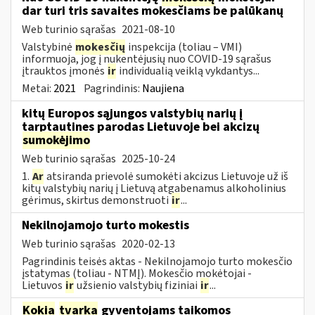
dar turi tris savaites mokesčiams be palūkanų
Web turinio sąrašas
2021-08-10
Valstybinė
mokesčių
inspekcija (toliau – VMI)
informuoja, jog į nukentėjusių nuo COVID-19 sąrašus
įtrauktos įmonės
ir
individualią veiklą vykdantys...
Metai:
2021
Pagrindinis:
Naujiena
kitų Europos sąjungos valstybių narių į
tarptautines parodas Lietuvoje bei akcizų
sumokėjimo
Web turinio sąrašas
2025-10-24
1.
Ar
atsiranda prievolė sumokėti akcizus Lietuvoje už iš
kitų valstybių narių į Lietuvą atgabenamus alkoholinius
gėrimus, skirtus demonstruoti
ir
...
Nekilnojamojo turto mokestis
Web turinio sąrašas
2020-02-13
Pagrindinis teisės aktas - Nekilnojamojo turto mokesčio
įstatymas (toliau - NTMĮ). Mokesčio mokėtojai -
Lietuvos
ir
užsienio valstybių fiziniai
ir
...
Kokia
tvarka
gyventojams taikomos