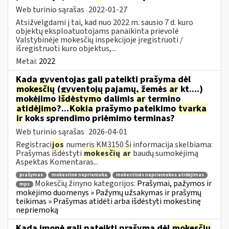
Web turinio sąrašas
2022-01-27
Atsižvelgdami į tai, kad nuo 2022 m. sausio 7 d. kuro
objektų eksploatuotojams panaikinta prievolė
Valstybinėje mokesčių inspekcijoje įregistruoti /
išregistruoti kuro objektus,...
Metai:
2022
Kada gyventojas gali pateikti prašymą dėl
mokesčių
(gyventojų pajamų, žemės
ar
kt....)
mokėjimo
išdėstymo
dalimis
ar
termino
atidėjimo
?...
Kokia
prašymo pateikimo
tvarka
ir
koks sprendimo priėmimo terminas?
Web turinio sąrašas
2026-04-01
Registraci
jos
numeris KM3150 Ši informacija skelbiama:
Prašymas išdėstyti
mokesčių
ar
baudų sumokėjimą
Aspektas Komentaras...
prašymas
mokestinė nepriemoka
mokestinės nepriemokos atidėjimas
Mokesčių žinyno kategorijos:
Prašymai, pažymos ir
mps
mokėjimo duomenys » Pažymų užsakymas ir prašymų
teikimas » Prašymas atidėti arba išdėstyti mokestinę
nepriemoką
Kada įmonė gali pateikti prašymą dėl
mokesčių