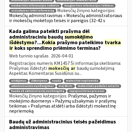
informacijos teikimas žodžiu
informacijos teikimas raštu
vienkartinis informacijos teikimas
daugkartinis informacijos teikimas
Mokesčių žinyno kategorijos:
atsisakymas teikti informaciją
Mokesčių administravimas » Mokesčių administratoriaus
ir mokesčių mokėtojo teisės ir pareigos (32-42 s
Kada galima pateikti prašymą dėl
administracinių baudų
sumokėjimo
išdėstymo
?...
Kokia
prašymo pateikimo
tvarka
ir
koks sprendimo priėmimo terminas?
Web turinio sąrašas
2026-04-01
Registracijos numeris KM1457 Ši informacija skelbiama:
Prašymas išdėstyti
mokesčių
ar
baudų sumokėjimą
Aspektas Komentaras Susidūrus su...
atidėjimas
išdėstymas
nauda
mokestinė nepriemoka
administracinis nusižengimas
maį 88 str.
mokestinės paskolos sutartis
bauda už administracinį nusižengimą
supaprastintas procesas
Mokesčių žinyno kategorijos:
Prašymai, pažymos ir
mokėjimo duomenys » Pažymų užsakymas ir prašymų
teikimas » Prašymas atidėti arba išdėstyti mokestinę
nepriemoką
Baudų už administracinius teisės pažeidimus
administravimas