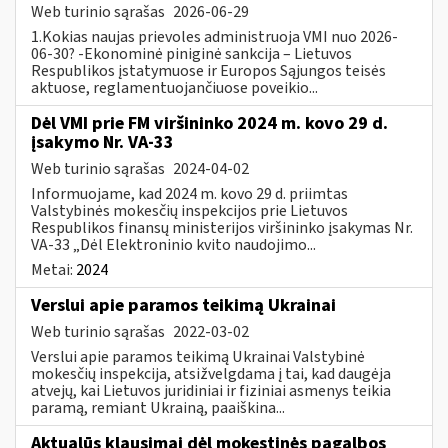
Web turinio sąrašas
2026-06-29
1.Kokias naujas prievoles administruoja VMI nuo 2026-
06-30? -Ekonominė piniginė sankcija – Lietuvos
Respublikos įstatymuose ir Europos Sąjungos teisės
aktuose, reglamentuojančiuose poveikio...
Dėl VMI prie FM viršininko 2024 m. kovo 29 d.
įsakymo Nr. VA-33
Web turinio sąrašas
2024-04-02
Informuojame, kad 2024 m. kovo 29 d. priimtas
Valstybinės mokesčių inspekcijos prie Lietuvos
Respublikos finansų ministerijos viršininko įsakymas Nr.
VA-33 „Dėl Elektroninio kvito naudojimo...
Metai:
2024
Verslui apie paramos teikimą Ukrainai
Web turinio sąrašas
2022-03-02
Verslui apie paramos teikimą Ukrainai Valstybinė
mokesčių inspekcija, atsižvelgdama į tai, kad daugėja
atvejų, kai Lietuvos juridiniai ir fiziniai asmenys teikia
paramą, remiant Ukrainą, paaiškina...
Aktualūs klausimai dėl mokestinės pagalbos