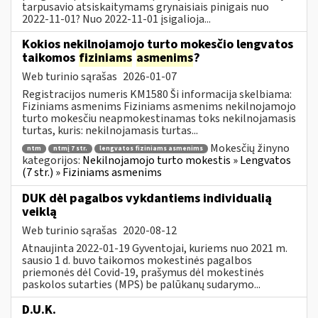
tarpusavio atsiskaitymams grynaisiais pinigais nuo
2022-11-01? Nuo 2022-11-01 įsigalioja...
Kokios nekilnojamojo turto mokesčio lengvatos
taikomos
fiziniams
asmenims
?
Web turinio sąrašas
2026-01-07
Registracijos numeris KM1580 Ši informacija skelbiama:
Fiziniams asmenims Fiziniams asmenims nekilnojamojo
turto mokesčiu neapmokestinamas toks nekilnojamasis
turtas, kuris: nekilnojamasis turtas...
Mokesčių žinyno
ntm
ntmį 7 str.
lengvatos fiziniams asmenims
kategorijos:
Nekilnojamojo turto mokestis » Lengvatos
(7 str.) » Fiziniams asmenims
DUK dėl pagalbos vykdantiems individualią
veiklą
Web turinio sąrašas
2020-08-12
Atnaujinta 2022-01-19 Gyventojai, kuriems nuo 2021 m.
sausio 1 d. buvo taikomos mokestinės pagalbos
priemonės dėl Covid-19, prašymus dėl mokestinės
paskolos sutarties (MPS) be palūkanų sudarymo...
D.U.K.