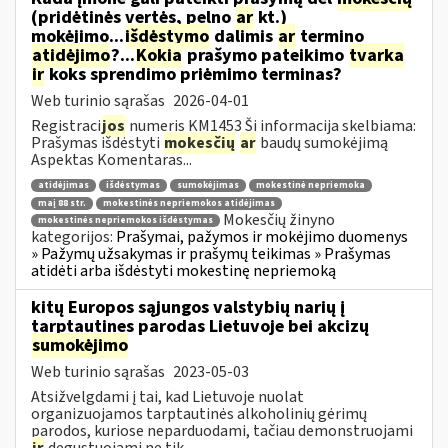
(pridėtinės vertės, pelno
ar
kt.)
mokėjimo...
išdėstymo
dalimis
ar
termino
atidėjimo
?...
Kokia
prašymo pateikimo
tvarka
ir
koks sprendimo priėmimo terminas?
Web turinio sąrašas
2026-04-01
Registraci
jos
numeris KM1453 Ši informacija skelbiama:
Prašymas išdėstyti
mokesčių
ar
baudų sumokėjimą
Aspektas Komentaras...
atidėjimas
išdėstymas
sumokėjimas
mokestinė nepriemoka
maį 88 str.
mokestinės nepriemokos atidėjimas
Mokesčių žinyno
mokestinės nepriemokos išdėstymas
kategorijos:
Prašymai, pažymos ir mokėjimo duomenys
» Pažymų užsakymas ir prašymų teikimas » Prašymas
atidėti arba išdėstyti mokestinę nepriemoką
kitų Europos sąjungos valstybių narių į
tarptautines parodas Lietuvoje bei akcizų
sumokėjimo
Web turinio sąrašas
2023-05-03
Atsižvelgdami į tai, kad Lietuvoje nuolat
organizuojamos tarptautinės alkoholinių gėrimų
parodos, kuriose neparduodami, tačiau demonstruojami
ir
degustuojami ne tik...