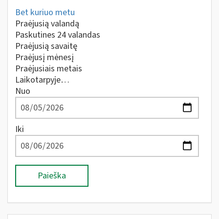
Bet kuriuo metu
Praėjusią valandą
Paskutines 24 valandas
Praėjusią savaitę
Praėjusį mėnesį
Praėjusiais metais
Laikotarpyje…
Nuo
Iki
Paieška