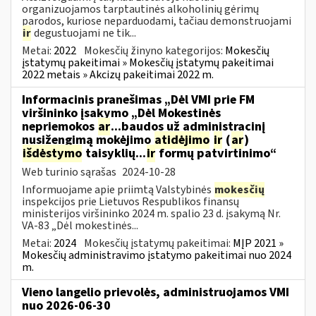
organizuojamos tarptautinės alkoholinių gėrimų
parodos, kuriose neparduodami, tačiau demonstruojami
ir
degustuojami ne tik...
Metai:
2022
Mokesčių žinyno kategorijos:
Mokesčių
įstatymų pakeitimai » Mokesčių įstatymų pakeitimai
2022 metais » Akcizų pakeitimai 2022 m.
Informacinis pranešimas „Dėl VMI prie FM
viršininko įsakymo „Dėl Mokestinės
nepriemokos
ar
...baudos už administracinį
nusižengimą mokėjimo
atidėjimo
ir
(
ar
)
išdėstymo
taisyklių...
ir
formų patvirtinimo“
Web turinio sąrašas
2024-10-28
Informuojame apie priimtą Valstybinės
mokesčių
inspekcijos prie Lietuvos Respublikos finansų
ministerijos viršininko 2024 m. spalio 23 d. įsakymą Nr.
VA-83 „Dėl mokestinės...
Metai:
2024
Mokesčių įstatymų pakeitimai:
MĮP 2021 »
Mokesčių administravimo įstatymo pakeitimai nuo 2024
m.
Vieno langelio prievolės, administruojamos VMI
nuo 2026-06-30