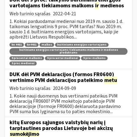
vartotojams tiekiamoms malkoms
ir
medienos
Web turinio sąrašas
2022-04-21
1. Kokiai parduodamai medienai nuo 2019 m. sausio 1 d.
taikomas lengvatinis 9 proc. PVM tarifas? Nuo 2019 m.
sausio 1 d. buitiniams energijos vartotojams, kaip jie
apibrėžti Lietuvos Respublikos...
kn 4401
kn4401
malkos
buitiniams energijos vartotojams
buitiniams energijos vartotojams tiekiamoms malkoms ir medienos
produktams
9 procentai malkoms
9 procentai medienai
9 proc malkoms
9 proc medienai
DUK dėl PVM deklaracijos (formos FR0600)
vertinimo PVM deklaracijos pateikimo
metu
Web turinio sąrašas
2024-09-09
1. Kokie nauji duomenys bus vertinami pateikus PVM
deklaraciją FR0600? PVM mokėtojo pateiktoje PVM
deklaracijoje (formoje FR0600) deklaruota pardavimo
PVM suma bus lyginama su to paties mokestinio...
kitų Europos sąjungos valstybių narių į
tarptautines parodas Lietuvoje bei akcizų
sumokėjimo