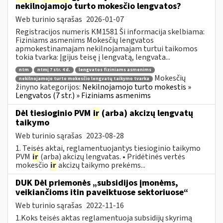
nekilnojamojo turto mokesčio lengvatos?
Web turinio sąrašas
2026-01-07
Registracijos numeris KM1581 Ši informacija skelbiama:
Fiziniams asmenims Mokesčių lengvatos
apmokestinamajam nekilnojamajam turtui taikomos
tokia tvarka: Įgijus teisę į lengvatą, lengvata...
ntm
ntmį 7 str. 4 d.
lengvatos fiziniams asmenims
Mokesčių
nekilnojamojo turto mokesčio lengvatų taikymo tvarka
žinyno kategorijos:
Nekilnojamojo turto mokestis »
Lengvatos (7 str.) » Fiziniams asmenims
Dėl tiesioginio PVM
ir
(arba) akcizų lengvatų
taikymo
Web turinio sąrašas
2023-08-28
1. Teisės aktai, reglamentuojantys tiesioginio taikymo
PVM
ir
(arba) akcizų lengvatas. • Pridėtinės vertės
mokesčio
ir
akcizų taikymo prekėms...
DUK Dėl priemonės „subsidijos įmonėms,
veikiančioms itin paveiktuose sektoriuose“
Web turinio sąrašas
2022-11-16
1.Koks teisės aktas reglamentuoja subsidijų skyrimą