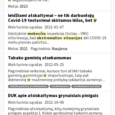
Metai:
2023
leidžiami atskaitymai – ne tik darbuotojų
Covid-19 testavimui skiriamos lėšos, bet
ir
Web turinio sąrašas
2021-01-07
Valstybinė
mokesčių
inspekcija (toliau – VMI)
informuoja, kad
ekstremalios
situacijos
dėl COVID-19
metu įmonės patirtos...
Metai:
2021
Pagrindinis:
Naujiena
Tabako gaminių atsekamumas
Web turinio sąrašas
2022-05-25
Pagrindiniai veiksmai, kuriuos turi atlikti tabako
gaminių gamintojai
ir
importuotojai, taip pat
didmeninę
ir
mažmeninę prekybą vykdantys asmenys ...
tabako gaminių atsekamumas
atsekamumas
atsekamumo sistema
DUK apie atsiskaitymus grynaisiais pinigais
Web turinio sąrašas
2022-10-06
Pagrindiniai atsiskaitymų, kitų mokėjimų grynaisiais
pinigais aspektai 1. Kokie apribojimai taikomi asmenų