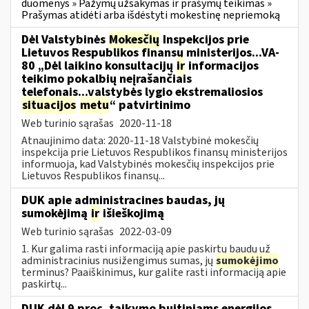
duomenys » Pažymų užsakymas ir prašymų teikimas »
Prašymas atidėti arba išdėstyti mokestinę nepriemoką
Dėl Valstybinės
Mokesčių
Inspekcijos prie
Lietuvos Respublikos finansų ministerijos...VA-
80 „Dėl laikino konsultacijų
ir
informacijos
teikimo pokalbių neįrašančiais
telefonais...valstybės lygio ekstremaliosios
situacijos
metu
“ patvirtinimo
Web turinio sąrašas
2020-11-18
Atnaujinimo data: 2020-11-18 Valstybinė mokesčių
inspekcija prie Lietuvos Respublikos finansų ministerijos
informuoja, kad Valstybinės mokesčių inspekcijos prie
Lietuvos Respublikos finansų...
DUK apie administracines baudas, jų
sumokėjimą
ir
išieškojimą
Web turinio sąrašas
2022-03-09
1. Kur galima rasti informaciją apie paskirtų baudų už
administracinius nusižengimus sumas, jų
sumokėjimo
terminus? Paaiškinimus, kur galite rasti informaciją apie
paskirtų...
DUK dėl 9 proc. taikymo buitiniams energijos