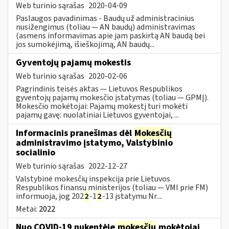
Web turinio sąrašas
2020-04-09
Paslaugos pavadinimas - Baudų už administracinius
nusižengimus (toliau — AN baudų) administravimas
(asmens informavimas apie jam paskirtą AN baudą bei
jos sumokėjimą, išieškojimą, AN baudų...
Gyventojų pajamų mokestis
Web turinio sąrašas
2020-02-06
Pagrindinis teisės aktas — Lietuvos Respublikos
gyventojų pajamų mokesčio įstatymas (toliau — GPMĮ).
Mokesčio mokėtojai: Pajamų mokestį turi mokėti
pajamų gavę: nuolatiniai Lietuvos gyventojai, ...
Informacinis pranešimas dėl
Mokesčių
administravimo įstatymo, Valstybinio
socialinio
Web turinio sąrašas
2022-12-27
Valstybinė mokesčių inspekcija prie Lietuvos
Respublikos finansų ministerijos (toliau — VMI prie FM)
informuoja, jog 202
2
-1
2
-13 įstatymu Nr....
Metai:
2022
Nuo COVID-19 nukentėję
mokesčių
mokėtojai