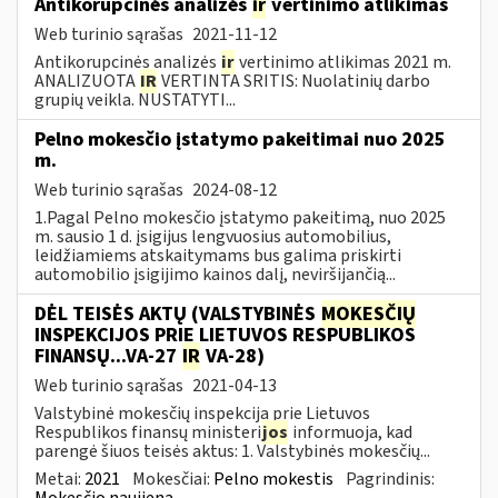
Antikorupcinės analizės
ir
vertinimo atlikimas
Web turinio sąrašas
2021-11-12
Antikorupcinės analizės
ir
vertinimo atlikimas 2021 m.
ANALIZUOTA
IR
VERTINTA SRITIS: Nuolatinių darbo
grupių veikla. NUSTATYTI...
Pelno mokesčio įstatymo pakeitimai nuo 2025
m.
Web turinio sąrašas
2024-08-12
1.Pagal Pelno mokesčio įstatymo pakeitimą, nuo 2025
m. sausio 1 d. įsigijus lengvuosius automobilius,
leidžiamiems atskaitymams bus galima priskirti
automobilio įsigijimo kainos dalį, neviršijančią...
DĖL TEISĖS AKTŲ (VALSTYBINĖS
MOKESČIŲ
INSPEKCIJOS PRIE LIETUVOS RESPUBLIKOS
FINANSŲ...VA-27
IR
VA-28)
Web turinio sąrašas
2021-04-13
Valstybinė mokesčių inspekcija prie Lietuvos
Respublikos finansų ministeri
jos
informuoja, kad
parengė šiuos teisės aktus: 1. Valstybinės mokesčių...
Metai:
2021
Mokesčiai:
Pelno mokestis
Pagrindinis:
Mokesčio naujiena