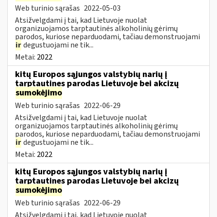
Web turinio sąrašas
2022-05-03
Atsižvelgdami į tai, kad Lietuvoje nuolat
organizuojamos tarptautinės alkoholinių gėrimų
parodos, kuriose neparduodami, tačiau demonstruojami
ir
degustuojami ne tik...
Metai:
2022
kitų Europos sąjungos valstybių narių į
tarptautines parodas Lietuvoje bei akcizų
sumokėjimo
Web turinio sąrašas
2022-06-29
Atsižvelgdami į tai, kad Lietuvoje nuolat
organizuojamos tarptautinės alkoholinių gėrimų
parodos, kuriose neparduodami, tačiau demonstruojami
ir
degustuojami ne tik...
Metai:
2022
kitų Europos sąjungos valstybių narių į
tarptautines parodas Lietuvoje bei akcizų
sumokėjimo
Web turinio sąrašas
2022-06-29
Atsižvelgdami į tai, kad Lietuvoje nuolat