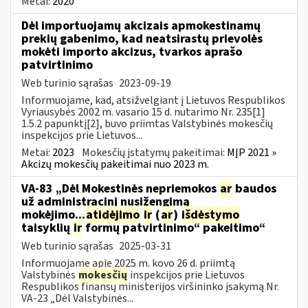
Metai:
2020
Dėl importuojamų akcizais apmokestinamų
prekių gabenimo, kad neatsirastų prievolės
mokėti importo akcizus, tvarkos aprašo
patvirtinimo
Web turinio sąrašas
2023-09-19
Informuojame, kad, atsižvelgiant į Lietuvos Respublikos
Vyriausybės 2002 m. vasario 15 d. nutarimo Nr. 235[1]
1.5.2 papunktį[2], buvo priimtas Valstybinės mokesčių
inspekcijos prie Lietuvos...
Metai:
2023
Mokesčių įstatymų pakeitimai:
MĮP 2021 »
Akcizų mokesčių pakeitimai nuo 2023 m.
VA-83 „Dėl Mokestinės nepriemokos
ar
baudos
už administracinį nusižengimą
mokėjimo...
atidėjimo
ir
(
ar
)
išdėstymo
taisyklių
ir
formų patvirtinimo“ pakeitimo“
Web turinio sąrašas
2025-03-31
Informuojame apie 2025 m. kovo 26 d. priimtą
Valstybinės
mokesčių
inspekcijos prie Lietuvos
Respublikos finansų ministerijos viršininko įsakymą Nr.
VA-23 „Dėl Valstybinės...