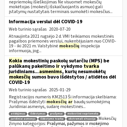
nepriemokų išieškojimas Ne visuomet mokesčių
mokėtojas (mokestį išskaičiuojantis asmuo) gali
įstatymų nustatytais terminais sumokėti mokesčius...
Informacija verslui dėl COVID-19
Web turinio sąrašas
2020-07-20
Atnaujinta 2021 rugsėjo 2 d. VMI teikiamos mokestinės
pagalbos priemonės verslui, nukentėjusiam nuo COVID-
19 - iki 2021 m. Valstybinė
mokesčių
inspekcija
informuoja, jog...
Kokia
mokestinių paskolų sutarčių (MPS) be
palūkanų pakeitimo
ir
vykdymo
tvarka
juridiniams...
asmenims
, kurių nesumokėtų
mokesčių
sumos buvo išdėstytos / atidėtos dėl
COVID-19
Web turinio sąrašas
2025-01-29
Registracijos numeris KM2513 Ši informacija skelbiama:
Prašymas išdėstyti
mokesčių
ar
baudų sumokėjimą
Juridiniai asmenys, sudarę mokestinės...
atidėjimas
išdėstymas
prašymai
mokestinė nepriemoka
Mokesčių
juridiniai asmenys
išdėstymo tvarka
ekstremali situacija
žinyno kategorijos:
Prašymai, pažymos ir mokėjimo