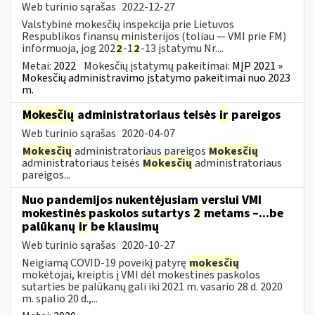
Web turinio sąrašas
2022-12-27
Valstybinė mokesčių inspekcija prie Lietuvos
Respublikos finansų ministerijos (toliau — VMI prie FM)
informuoja, jog 202
2
-1
2
-13 įstatymu Nr....
Metai:
2022
Mokesčių įstatymų pakeitimai:
MĮP 2021 »
Mokesčių administravimo įstatymo pakeitimai nuo 2023
m.
Mokesčių
administratoriaus teisės
ir
pareigos
Web turinio sąrašas
2020-04-07
Mokesčių
administratoriaus pareigos
Mokesčių
administratoriaus teisės
Mokesčių
administratoriaus
pareigos...
Nuo pandemijos nukentėjusiam verslui VMI
mokestinės paskolos sutartys
2
metams –...be
palūkanų
ir
be klausimų
Web turinio sąrašas
2020-10-27
Neigiamą COVID-19 poveikį patyrę
mokesčių
mokėtojai, kreiptis į VMI dėl mokestinės paskolos
sutarties be palūkanų gali iki 2021 m. vasario 28 d. 2020
m. spalio 20 d.,...