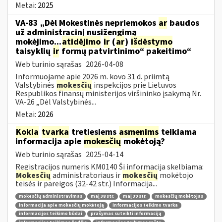
Metai:
2025
VA-83 „Dėl Mokestinės nepriemokos
ar
baudos
už administracinį nusižengimą
mokėjimo...
atidėjimo
ir
(
ar
)
išdėstymo
taisyklių
ir
formų patvirtinimo“ pakeitimo“
Web turinio sąrašas
2026-04-08
Informuojame apie 2026 m. kovo 31 d. priimtą
Valstybinės
mokesčių
inspekcijos prie Lietuvos
Respublikos finansų ministerijos viršininko įsakymą Nr.
VA-26 „Dėl Valstybinės...
Metai:
2026
Kokia
tvarka
tretiesiems
asmenims
teikiama
informacija apie
mokesčių
mokėtoją?
Web turinio sąrašas
2025-04-14
Registracijos numeris KM0140 Ši informacija skelbiama:
Mokesčių
administratoriaus ir
mokesčių
mokėtojo
teisės ir pareigos (32-42 str.) Informacija...
mokesčių administravimas
maį 38 str.
maį 39 str.
mokesčių mokėtojas
informacija apie mokesčių mokėtoją
informacijos teikimo tvarka
informacijos teikimo būdai
prašymas suteikti informaciją