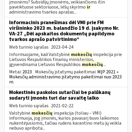
įmonėms? Subsidijų įmonėms, veikiančioms itin
paveiktuose sektoriuose, lėšų skyrimo
ir
administravimo tvarkos aprašas...
Informacinis pranešimas dėl VMI prie FM
viršininko 2023 m. balandžio 19 d. įsakymo Nr.
VA-27 „Dėl apskaitos dokumentų papildymo
tvarkos aprašo patvirtinimo“
Web turinio sąrašas
2023-04-24
Informuojame, kad Valstybinė
mokesčių
inspekcija prie
Lietuvos Respublikos finansų ministerijos,
įgyvendinama Lietuvos Respublikos
mokesčių
...
Metai:
2023
Mokesčių įstatymų pakeitimai:
MĮP 2021 »
Mokesčių administravimo įstatymo pakeitimai nuo 2023
m.
Mokestinės paskolos sutarčiai be palūkanų
sudaryti įmonės turi dar savaitę laiko
Web turinio sąrašas
2021-02-22
Valstybinė
mokesčių
inspekcija (toliau – VMI)
informuoja, jog įmonės, kurios pavasarį buvo laikomos
nukentėjusiomis, tačiau rudens karantino metu jų veikla
nebuvo apribota...