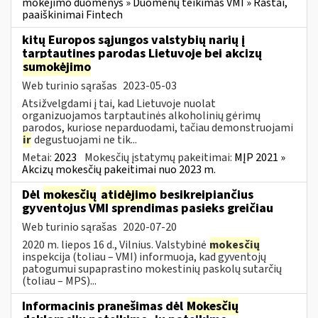
mokėjimo duomenys » Duomenų teikimas VMI » Raštai,
paaiškinimai Fintech
kitų Europos sąjungos valstybių narių į
tarptautines parodas Lietuvoje bei akcizų
sumokėjimo
Web turinio sąrašas
2023-05-03
Atsižvelgdami į tai, kad Lietuvoje nuolat
organizuojamos tarptautinės alkoholinių gėrimų
parodos, kuriose neparduodami, tačiau demonstruojami
ir
degustuojami ne tik...
Metai:
2023
Mokesčių įstatymų pakeitimai:
MĮP 2021 »
Akcizų mokesčių pakeitimai nuo 2023 m.
Dėl
mokesčių
atidėjimo
besikreipiančius
gyventojus VMI sprendimas pasieks greičiau
Web turinio sąrašas
2020-07-20
2020 m. liepos 16 d., Vilnius. Valstybinė
mokesčių
inspekcija (toliau – VMI) informuoja, kad gyventojų
patogumui supaprastino mokestinių paskolų sutarčių
(toliau – MPS)...
Informacinis pranešimas dėl
Mokesčių