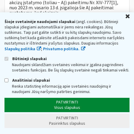
akcizų įstatymo (toliau − AĮ) pakeitimu Nr. XIV-777[1],
nuo 2023 m. vasario 13 d. įsigalioja šie AĮ pakeitimai:
nustatoma, kad akcizais...
U
Metai:
2023
Mokesčių įstatymų pakeitimai:
MĮP 2021 »
Šioje svetainėje naudojami slapukai
(angl. cookies). Būtinieji
Akcizų mokesčių pakeitimai nuo 2023 m.
slapukai įdiegiami automatiškai ir jiems nėra reikalingas Jūsų
sutikimas. Taip pat galite sutikti ir su kitų slapukų naudojimu. Savo
Privalomojo sveikatos draudimo (toliau - PSD)
sutikimą bet kada galėsite atšaukti pakeisdami interneto naršyklės
įmokos
nustatymus ir ištrindami įrašytus slapukus. Daugiau informacijos
Slapukų politika
;
Privatumo politika.
Web turinio sąrašas
2020-02-27
Pagrindinis teisės aktas - Lietuvos Respublikos
Būtinieji slapukai
sveikatos draudimo įstatymas (toliau – SDĮ). Mokesčio
Naudojami sklandžiam svetainės veikimui ir įgalina pagrindines
mokėtojai - Fiziniai asmenys VMI iki 2015-1
2
-31
svetainės funkcijas. Be šių slapukų svetainė negali tinkamai veikti.
administruoja:...
Analitiniai slapukai
VMI: daugiau nukentėjusių nuo COVID-19
Renka statistinę informaciją apie svetainės naudojimą ir
verslininkų gali teikti paraišką subsidijai
naudojami Jūsų naršymo patirties gerinimui.
Web turinio sąrašas
2021-04-07
PATVIRTINTI
Valstybinė mokesčių inspekcija (toliau – VMI)
Visus slapukus
informuoja, jog įsigaliojus subsidijų nuo COVID-19
nukentėjusioms įmonėms Aprašo pakeitimui,
PATVIRTINTI
individualioms įmonėms, mažosioms bendrijoms,...
Pasirinktus slapukus
Metai:
2021