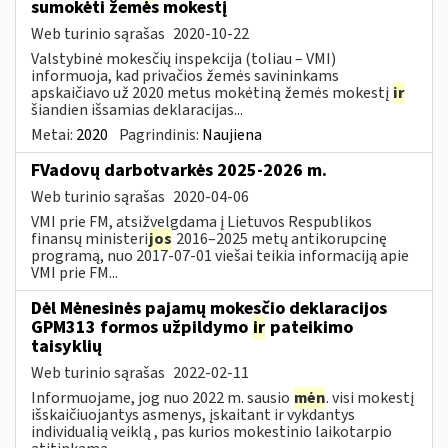
sumokėti žemės mokestį
Web turinio sąrašas
2020-10-22
Valstybinė mokesčių inspekcija (toliau – VMI)
informuoja, kad privačios žemės savininkams
apskaičiavo už 2020 metus mokėtiną žemės mokestį
ir
šiandien išsamias deklaracijas...
Metai:
2020
Pagrindinis:
Naujiena
FVadovų darbotvarkės 2025-2026 m.
Web turinio sąrašas
2020-04-06
VMI prie FM, atsižvelgdama į Lietuvos Respublikos
finansų ministeri
jos
2016–2025 metų antikorupcinę
programą, nuo 2017-07-01 viešai teikia informaciją apie
VMI prie FM...
Dėl Mėnesinės pajamų mokesčio deklaracijos
GPM313 formos užpildymo
ir
pateikimo
taisyklių
Web turinio sąrašas
2022-02-11
Informuojame, jog nuo 2022 m. sausio
mėn
. visi mokestį
išskaičiuojantys asmenys, įskaitant ir vykdantys
individualią veiklą , pas kurios mokestinio laikotarpio