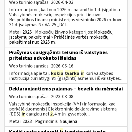
Web turinio sąrašas
2026-04-03
Informuojame, kad nuo 2026 m. balandžio 1 d. įsigalioja
Valstybinės mokesčių inspekcijos prie Lietuvos
Respublikos finansų ministerijos viršininko 2026 m. kovo
31 d. įsakymas Nr. VA-25 „Dėl...
Metai:
2026
Mokesčių žinyno kategorijos:
Mokesčių
įstatymų pakeitimai » Pridėtinės vertės mokesčių
pakeitimai nuo 2026 m.
Prašymas susigrąžinti teismo iš valstybės
priteistas advokato išlaidas
Web turinio sąrašas
2026-06-16
Informacija apie tai,
kokia
tvarka
ir
kuri valstybės
institucija turi atlyginti (grąžinti) asmeniui iš valstybės...
Deklaruojantiems pajamas – beveik du mėnesiai
Web turinio sąrašas
2023-03-08
Valstybinė mokesčių inspekcija (VMI) informuoja, kad
perkėlė duomenis į Elektroninio deklaravimo sistemą
(EDS)
ir
daugiau nei
2
,4 mln. gyventojų...
Metai:
2023
Pagrindinis:
Naujiena
Kodėl verta sudaryti
ir
įregistruoti turto