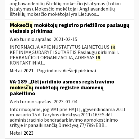
angliavandenilių išteklių mokesčio įstatymas (toliau -
Įstatymas). Mokesčio mokėtojai: Angliavandenilių
išteklių mokesčio mokėtojai yra Lietuvos...
Mokesčių
mokėtojų registro priežiūros paslaugų
viešasis pirkimas
Web turinio sąrašas
2021-02-15
INFORMACIJA APIE NUSTATYTUS LAIMĖTOJUS
IR
KETINIMĄ SUDARYTI SUTARTIS Paslaugų pirkimai I.
PERKANČIOJI ORGANIZACIJA, ADRESAS
IR
KONTAKTINIAI...
Metai:
2021
Pagrindinis:
Viešieji pirkimai
VA-189 „Dėl juridinio asmens registravimo
mokesčių
mokėtojų registre duomenų
pakeitimo
Web turinio sąrašas
2023-01-04
Informuojame, jog VMI prie FM[1], įgyvendindama 2011
m. vasario 15 d. Tarybos direktyvą 2011/16/ES dėl
administracinio bendradarbiavimo apmokestinimo
srityje ir panaikinančią Direktyvą 77/799/EBB...
Metai:
2023