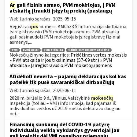
Ar
gali fizinis asmuo, PVM mokėtojas, į PVM
atskaitą įtraukti įsigytų prekių (paslaugų
Web turinio sąrašas
2025-05-15
Registraci
jos
numeris KM0533 Ši informacija skelbiama:
Įsiregistravusio PVM mokėtoju asmens PVM atskaita
gali pasinaudoti PVM mokėtojais įsiregistravę fiziniai
asmenys,...
pvm
pvmį 58 str
pvm atskaita
fizinio asmens pvm atskaita
Mokesčių žinyno kategorijos:
Pridėtinės vertės mokestis
» PVM atskaita ir jos tikslinimas (57-69 str.) » PVM
atskaita » Įsiregistravusio PVM mokėtoju asmens
Atidėlioti neverta – pajamų deklaracijas kol kas
pateikė tik pusė savarankiškai dirbančiųjų
Web turinio sąrašas
2020-06-11
2020 m. birželio 9 d., Vilnius. Valstybinė
mokesčių
inspekcija (toliau – VMI) informuoja, kad pajamas iš
individualios veiklos už 2019 metus deklaravo daugiau
nei...
Finansinių sunkumų dėl COVID-19 patyrę
individualią veiklą vykdantys gyventojai jau
gali kreiptis dėl VMI pagalbos priemonių