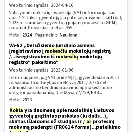
Web turinio sąrašas
2024-04-16
Valstybinė mokesčių inspekcija (VMI) informuoja, kad
apie 170 tūkst. gyventojų jau pateikė prašymus skirti dalį
2023 m. sumokėto gyventojų pajamų mokesčio (GPM)
paramai. Praėjusiais metais 455...
Metai:
2024
Pagrindinis:
Naujiena
VA-52 „Dėl užsienio juridinio asmens
įregistravimo į
mokesčių
mokėtojų registrą
/...išregistravimo iš
mokesčių
mokėtojų
registro“ pakeitimo“
Web turinio sąrašas
2023-01-06
Informuojame, jog VMI prie FM[1], įgyvendindama 2011
m. vasario 15 d. Tarybos direktyvą 2011/16/ES dėl
administracinio bendradarbiavimo apmokestinimo
srityje ir panaikinančią Direktyvą 77/799/EBB...
Metai:
2023
Kokia
yra duomenų apie nuolatinių Lietuvos
gyventojų grąžintas paskolas (jų dalis...),
skirtas išlaidoms už studijas
ir
/
ar
profesinį
mokymą padengti (FR0614 forma)...pateikimo