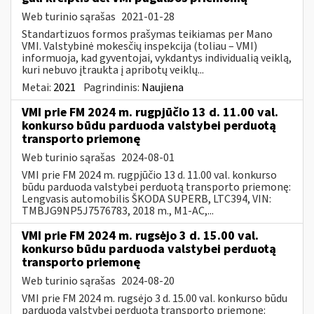
Web turinio sąrašas
2021-01-28
Standartizuos formos prašymas teikiamas per Mano
VMI. Valstybinė mokesčių inspekcija (toliau – VMI)
informuoja, kad gyventojai, vykdantys individualią veiklą,
kuri nebuvo įtraukta į apribotų veiklų...
Metai:
2021
Pagrindinis:
Naujiena
VMI prie FM 2024 m. rugpjūčio 13 d. 11.00 val.
konkurso būdu parduoda valstybei perduotą
transporto priemonę
Web turinio sąrašas
2024-08-01
VMI prie FM 2024 m. rugpjūčio 13 d. 11.00 val. konkurso
būdu parduoda valstybei perduotą transporto priemonę:
Lengvasis automobilis ŠKODA SUPERB, LTC394, VIN:
TMBJG9NP5J7576783, 2018 m., M1-AC,...
VMI prie FM 2024 m. rugsėjo 3 d. 15.00 val.
konkurso būdu parduoda valstybei perduotą
transporto priemonę
Web turinio sąrašas
2024-08-20
VMI prie FM 2024 m. rugsėjo 3 d. 15.00 val. konkurso būdu
parduoda valstybei perduotą transporto priemonę: