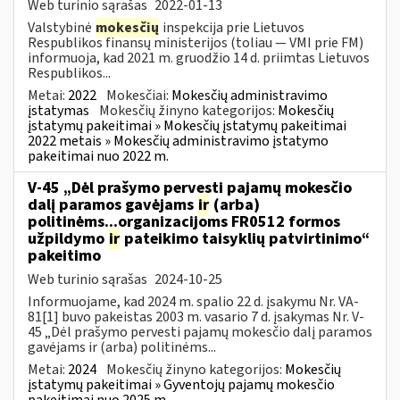
Web turinio sąrašas
2022-01-13
Valstybinė
mokesčių
inspekcija prie Lietuvos
Respublikos finansų ministerijos (toliau — VMI prie FM)
informuoja, kad 2021 m. gruodžio 14 d. priimtas Lietuvos
Respublikos...
Metai:
2022
Mokesčiai:
Mokesčių administravimo
įstatymas
Mokesčių žinyno kategorijos:
Mokesčių
įstatymų pakeitimai » Mokesčių įstatymų pakeitimai
2022 metais » Mokesčių administravimo įstatymo
pakeitimai nuo 2022 m.
V-45 „Dėl prašymo pervesti pajamų mokesčio
dalį paramos gavėjams
ir
(arba)
politinėms...organizacijoms FR0512 formos
užpildymo
ir
pateikimo taisyklių patvirtinimo“
pakeitimo
Web turinio sąrašas
2024-10-25
Informuojame, kad 2024 m. spalio 22 d. įsakymu Nr. VA-
81[1] buvo pakeistas 2003 m. vasario 7 d. įsakymas Nr. V-
45 „Dėl prašymo pervesti pajamų mokesčio dalį paramos
gavėjams ir (arba) politinėms...
Metai:
2024
Mokesčių žinyno kategorijos:
Mokesčių
įstatymų pakeitimai » Gyventojų pajamų mokesčio
pakeitimai nuo 2025 m.