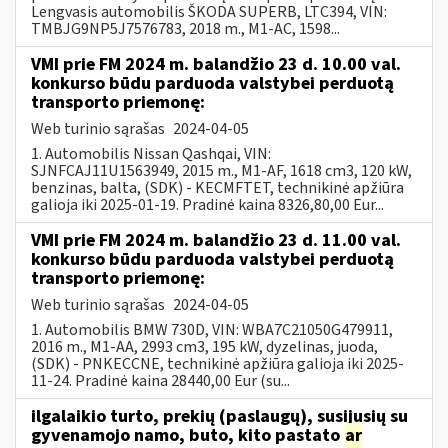
Lengvasis automobilis ŠKODA SUPERB, LTC394, VIN:
TMBJG9NP5J7576783, 2018 m., M1-AC, 1598...
VMI prie FM 2024 m. balandžio 23 d. 10.00 val.
konkurso būdu parduoda valstybei perduotą
transporto priemonę:
Web turinio sąrašas
2024-04-05
1. Automobilis Nissan Qashqai, VIN:
SJNFCAJ11U1563949, 2015 m., M1-AF, 1618 cm3, 120 kW,
benzinas, balta, (SDK) - KECMFTET, technikinė apžiūra
galioja iki 2025-01-19. Pradinė kaina 8326,80,00 Eur...
VMI prie FM 2024 m. balandžio 23 d. 11.00 val.
konkurso būdu parduoda valstybei perduotą
transporto priemonę:
Web turinio sąrašas
2024-04-05
1. Automobilis BMW 730D, VIN: WBA7C21050G479911,
2016 m., M1-AA, 2993 cm3, 195 kW, dyzelinas, juoda,
(SDK) - PNKECCNE, technikinė apžiūra galioja iki 2025-
11-24. Pradinė kaina 28440,00 Eur (su...
ilgalaikio turto, prekių (paslaugų), susijusių su
gyvenamojo namo, buto, kito pastato
ar