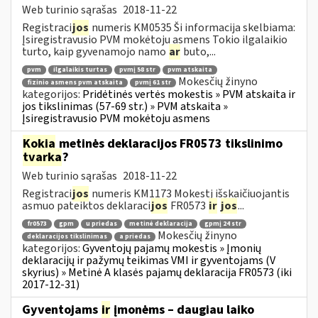
Web turinio sąrašas
2018-11-22
Registraci
jos
numeris KM0535 Ši informacija skelbiama:
Įsiregistravusio PVM mokėtoju asmens Tokio ilgalaikio
turto, kaip gyvenamojo namo
ar
buto,...
pvm
ilgalaikis turtas
pvmį 58 str
pvm atskaita
Mokesčių žinyno
fizinio asmens pvm atskaita
pvmį 61 str
kategorijos:
Pridėtinės vertės mokestis » PVM atskaita ir
jos tikslinimas (57-69 str.) » PVM atskaita »
Įsiregistravusio PVM mokėtoju asmens
Kokia
metinės deklaracijos FR0573 tikslinimo
tvarka
?
Web turinio sąrašas
2018-11-22
Registraci
jos
numeris KM1173 Mokestį išskaičiuojantis
asmuo pateiktos deklaraci
jos
FR0573
ir
jos
...
fr0573
gpm
u priedas
metinė deklaracija
gpmį 24 str
Mokesčių žinyno
deklaracijos tikslinimas
a priedas
kategorijos:
Gyventojų pajamų mokestis » Įmonių
deklaracijų ir pažymų teikimas VMI ir gyventojams (V
skyrius) » Metinė A klasės pajamų deklaracija FR0573 (iki
2017-12-31)
Gyventojams
ir
įmonėms – daugiau laiko