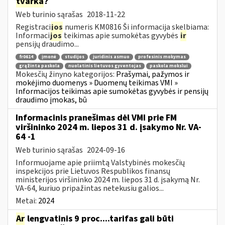
tvarka
?
Web turinio sąrašas
2018-11-22
Registraci
jos
numeris KM0816 Ši informacija skelbiama:
Informaci
jos
teikimas apie sumokėtas gyvybės
ir
pensijų draudimo...
fr0614
įmonė
studijos
juridinis asmuo
profesinis mokymas
grąžinta paskola
nuolatinis lietuvos gyventojas
paskola mokslui
Mokesčių žinyno kategorijos:
Prašymai, pažymos ir
mokėjimo duomenys » Duomenų teikimas VMI »
Informacijos teikimas apie sumokėtas gyvybės ir pensijų
draudimo įmokas, bū
Informacinis pranešimas dėl VMI prie FM
viršininko 2024 m. liepos 31 d. įsakymo Nr. VA-
64 -1
Web turinio sąrašas
2024-09-16
Informuojame apie priimtą Valstybinės mokesčių
inspekcijos prie Lietuvos Respublikos finansų
ministerijos viršininko 2024 m. liepos 31 d. įsakymą Nr.
VA-64, kuriuo pripažintas netekusiu galios...
Metai:
2024
Ar
lengvatinis 9 proc....tarifas gali būti