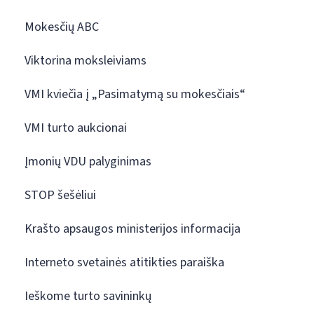
Mokesčių ABC
Viktorina moksleiviams
VMI kviečia į „Pasimatymą su mokesčiais“
VMI turto aukcionai
Įmonių VDU palyginimas
STOP šešėliui
Krašto apsaugos ministerijos informacija
Interneto svetainės atitikties paraiška
Ieškome turto savininkų