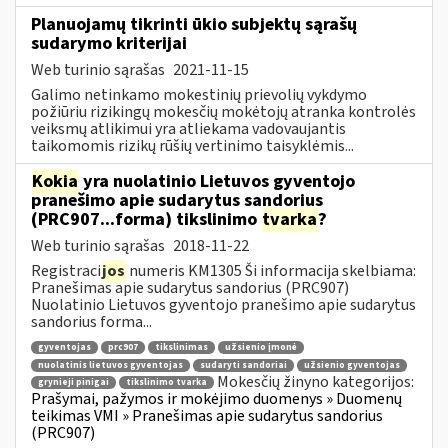
Planuojamų tikrinti ūkio subjektų sąrašų
sudarymo kriterijai
Web turinio sąrašas
2021-11-15
Galimo netinkamo mokestinių prievolių vykdymo
požiūriu rizikingų mokesčių mokėtojų atranka kontrolės
veiksmų atlikimui yra atliekama vadovaujantis
taikomomis rizikų rūšių vertinimo taisyklėmis...
Kokia
yra nuolatinio Lietuvos gyventojo
pranešimo apie sudarytus sandorius
(PRC907...forma) tikslinimo
tvarka
?
Web turinio sąrašas
2018-11-22
Registraci
jos
numeris KM1305 Ši informacija skelbiama:
Pranešimas apie sudarytus sandorius (PRC907)
Nuolatinio Lietuvos gyventojo pranešimo apie sudarytus
sandorius forma...
gyventojas
prc907
tikslinimas
užsienio įmonė
nuolatinis lietuvos gyventojas
sudaryti sandoriai
užsienio gyventojas
Mokesčių žinyno kategorijos:
grynieji pinigai
tikslinimo tvarka
Prašymai, pažymos ir mokėjimo duomenys » Duomenų
teikimas VMI » Pranešimas apie sudarytus sandorius
(PRC907)