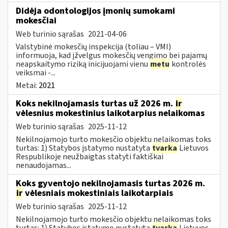
Didėja odontologijos įmonių sumokami
mokesčiai
Web turinio sąrašas
2021-04-06
Valstybinė mokesčių inspekcija (toliau – VMI)
informuoja, kad įžvelgus mokesčių vengimo bei pajamų
neapskaitymo riziką inicijuojami vienu
metu
kontrolės
veiksmai -...
Metai:
2021
Koks nekilnojamasis turtas už 2026 m.
ir
vėlesnius mokestinius laikotarpius nelaikomas
Web turinio sąrašas
2025-11-12
Nekilnojamojo turto mokesčio objektu nelaikomas toks
turtas: 1) Statybos įstatymo nustatyta
tvarka
Lietuvos
Respublikoje neužbaigtas statyti faktiškai
nenaudojamas...
Koks gyventojo nekilnojamasis turtas 2026 m.
ir
vėlesniais mokestiniais laikotarpiais
Web turinio sąrašas
2025-11-12
Nekilnojamojo turto mokesčio objektu nelaikomas toks
turtas: 1) Statybos įstatymo nustatyta
tvarka
Lietuvos