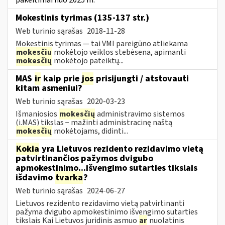
Mokestinis tyrimas (135-137 str.)
Web turinio sąrašas
2018-11-28
Mokestinis tyrimas — tai VMI pareigūno atliekama
mokesčių
mokėtojo veiklos stebėsena, apimanti
mokesčių
mokėtojo pateiktų...
MAS
ir
kaip prie
jos
prisijungti / atstovauti
kitam asmeniui?
Web turinio sąrašas
2020-03-23
Išmaniosios
mokesčių
administravimo sistemos
(i.MAS) tikslas − mažinti administracinę naštą
mokesčių
mokėtojams, didinti...
Kokia
yra Lietuvos rezidento rezidavimo vietą
patvirtinančios pažymos dvigubo
apmokestinimo...išvengimo sutarties tikslais
išdavimo
tvarka
?
Web turinio sąrašas
2024-06-27
Lietuvos rezidento rezidavimo vietą patvirtinanti
pažyma dvigubo apmokestinimo išvengimo sutarties
tikslais Kai Lietuvos juridinis asmuo
ar
nuolatinis