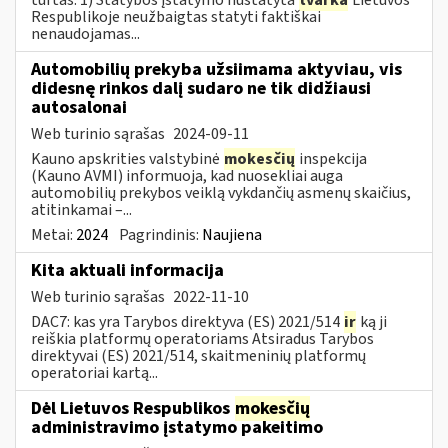
Respublikoje neužbaigtas statyti faktiškai
nenaudojamas...
Automobilių prekyba užsiimama aktyviau, vis
didesnę rinkos dalį sudaro ne tik didžiausi
autosalonai
Web turinio sąrašas
2024-09-11
Kauno apskrities valstybinė
mokesčių
inspekcija
(Kauno AVMI) informuoja, kad nuosekliai auga
automobilių prekybos veiklą vykdančių asmenų skaičius,
atitinkamai –...
Metai:
2024
Pagrindinis:
Naujiena
Kita aktuali informacija
Web turinio sąrašas
2022-11-10
DAC7: kas yra Tarybos direktyva (ES) 2021/514
ir
ką ji
reiškia platformų operatoriams Atsiradus Tarybos
direktyvai (ES) 2021/514, skaitmeninių platformų
operatoriai kartą...
Dėl Lietuvos Respublikos
mokesčių
administravimo įstatymo pakeitimo