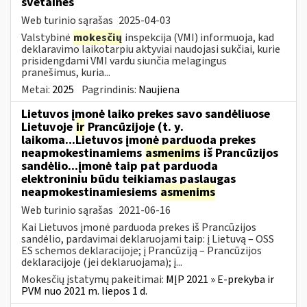
svetaines
Web turinio sąrašas
2025-04-03
Valstybinė
mokesčių
inspekcija (VMI) informuoja, kad
deklaravimo laikotarpiu aktyviai naudojasi sukčiai, kurie
prisidengdami VMI vardu siunčia melagingus
pranešimus, kuria...
Metai:
2025
Pagrindinis:
Naujiena
Lietuvos įmonė laiko prekes savo sandėliuose
Lietuvoje
ir
Prancūzijoje (t. y.
laikoma...Lietuvos įmonė parduoda prekes
neapmokestinamiems
asmenims
iš Prancūzijos
sandėlio...įmonė taip pat parduoda
elektroniniu būdu teikiamas paslaugas
neapmokestinamiesiems
asmenims
Web turinio sąrašas
2021-06-16
Kai Lietuvos įmonė parduoda prekes iš Prancūzijos
sandėlio, pardavimai deklaruojami taip: į Lietuvą – OSS
ES schemos deklaracijoje; į Prancūziją – Prancūzijos
deklaracijoje (jei deklaruojama); į...
Mokesčių įstatymų pakeitimai:
MĮP 2021 » E-prekyba ir
PVM nuo 2021 m. liepos 1 d.