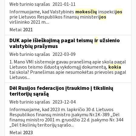
Web turinio sąrašas
2021-01-11
Informuojame, kad Valstybinės
mokesčių
inspekci
jos
prie Lietuvos Respublikos finansų ministeri
jos
viršininko 2021 m....
Metai:
2021
DUK apie išieškojimą pagal teismų
ir
užsienio
valstybių prašymus
Web turinio sąrašas
2022-03-09
1. Mano VMI sistemoje gavau pranešimą apie skolą pagal
Lietuvos teismo išduotą vykdomąjį dokumentą,
kokia
tai skola? Pranešimas apie nesumokėtas prievoles pagal
Lietuvos...
Dėl Rusijos federacijos įtraukimo į tikslinių
teritorijų sąrašą
Web turinio sąrašas
2023-12-04
Informuojame, kad 2023 m. lapkričio 30 d. Lietuvos
Respublikos finansų ministro įsakymu Nr.1K-389 „Dėl
finansų ministro 2001 m. gruodžio 22 d. įsakymo Nr. 344
„Dėl tikslinių teritorijų sąrašo...
Metai:
2023