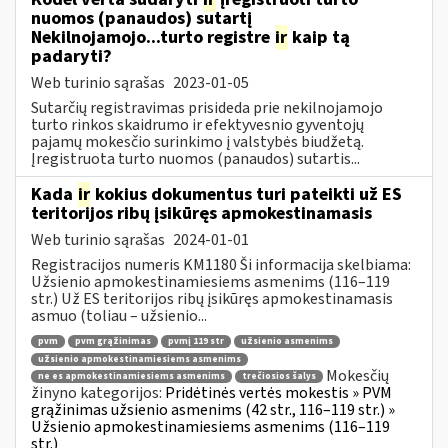
nuomos (panaudos) sutartį
Nekilnojamojo...turto registre
ir
kaip tą
padaryti?
Web turinio sąrašas
2023-01-05
Sutarčių registravimas prisideda prie nekilnojamojo
turto rinkos skaidrumo ir efektyvesnio gyventojų
pajamų mokesčio surinkimo į valstybės biudžetą.
Įregistruota turto nuomos (panaudos) sutartis...
Kada
ir
kokius dokumentus turi pateikti už ES
teritorijos ribų įsikūręs apmokestinamasis
Web turinio sąrašas
2024-01-01
Registracijos numeris KM1180 Ši informacija skelbiama:
Užsienio apmokestinamiesiems asmenims (116–119
str.) Už ES teritorijos ribų įsikūręs apmokestinamasis
asmuo (toliau – užsienio...
pvm
pvm grąžinimas
pvmį 119 str
užsienio asmenims
užsienio apmokestinamiesiems asmenims
Mokesčių
ne es apmokestinamiesiems asmenims
trečiosios šalys
žinyno kategorijos:
Pridėtinės vertės mokestis » PVM
grąžinimas užsienio asmenims (42 str., 116–119 str.) »
Užsienio apmokestinamiesiems asmenims (116–119
str.)