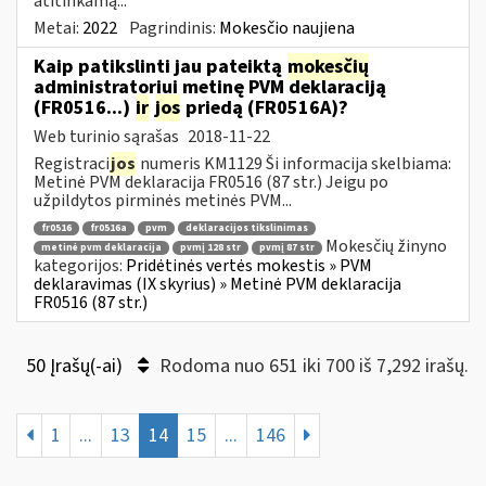
atitinkamą...
Metai:
2022
Pagrindinis:
Mokesčio naujiena
Kaip patikslinti jau pateiktą
mokesčių
administratoriui metinę PVM deklaraciją
(FR0516...)
ir
jos
priedą (FR0516A)?
Web turinio sąrašas
2018-11-22
Registraci
jos
numeris KM1129 Ši informacija skelbiama:
Metinė PVM deklaracija FR0516 (87 str.) Jeigu po
užpildytos pirminės metinės PVM...
fr0516
fr0516a
pvm
deklaracijos tikslinimas
Mokesčių žinyno
metinė pvm deklaracija
pvmį 128 str
pvmį 87 str
kategorijos:
Pridėtinės vertės mokestis » PVM
deklaravimas (IX skyrius) » Metinė PVM deklaracija
FR0516 (87 str.)
50 Įrašų(-ai)
Rodoma nuo 651 iki 700 iš 7,292 irašų.
1
...
13
14
15
...
146