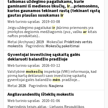
taikomas uždegimo pagaliukams, kurie
gaminami iš medienos likučių,
ir
...priemonėms,
kurios gaunamos tekinant rąstą (tekinant rąstą
gautas plaušas susukamas
ir
Web turinio sąrašas
2019-03-08
Jeigu uždegimo pagaliukai
ir
įkūrimo priemonės yra
įmirkytos degiomis medžiagomis (pvz., vašku
ar
kitais
naftos produktais)...
Metai (Archyvas):
2019
Mokesčiai:
Pridėtinės vertės
mokestis
Pagrindinis:
Mokesčių pakeitimai
Gyventojai investicinę sąskaitą galės
deklaruoti balandžio pradžioje
Web turinio sąrašas
2026-03-12
Valstybinė
mokesčių
inspekcija (VMI) informuoja, kad
pirmą kartą deklaruoti savo investicinę sąskaitą
gyventojai galės balandžio
mėn
. pradžioje....
Metai:
2026
Pagrindinis:
Naujiena
Angliavandenilių išteklių mokestis
Web turinio sąrašas
2020-01-06
Pagrindinis teisės aktas - Lietuvos Respublikos