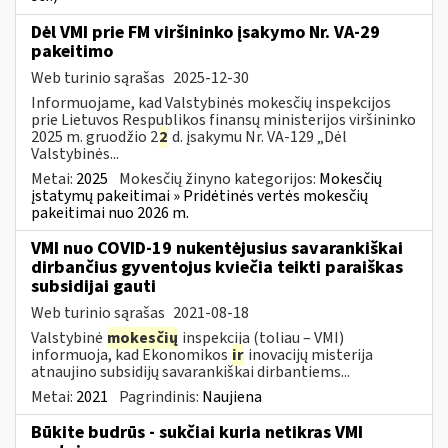
Dėl VMI prie FM viršininko įsakymo Nr. VA-29
pakeitimo
Web turinio sąrašas
2025-12-30
Informuojame, kad Valstybinės mokesčių inspekcijos
prie Lietuvos Respublikos finansų ministerijos viršininko
2025 m. gruodžio 2
2
d. įsakymu Nr. VA-129 „Dėl
Valstybinės...
Metai:
2025
Mokesčių žinyno kategorijos:
Mokesčių
įstatymų pakeitimai » Pridėtinės vertės mokesčių
pakeitimai nuo 2026 m.
VMI nuo COVID-19 nukentėjusius savarankiškai
dirbančius gyventojus kviečia teikti paraiškas
subsidijai gauti
Web turinio sąrašas
2021-08-18
Valstybinė
mokesčių
inspekcija (toliau – VMI)
informuoja, kad Ekonomikos
ir
inovacijų misterija
atnaujino subsidijų savarankiškai dirbantiems...
Metai:
2021
Pagrindinis:
Naujiena
Būkite budrūs - sukčiai kuria netikras VMI