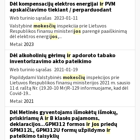
Dėl kompensacijų elektros energijai
ir
PVM
apskaičiavimo tiekiant / perparduodant
Web turinio sąrašas
2023-01-11
Valstybinė
mokesčių
inspekcija prie Lietuvos
Respublikos finansų ministeri
jos
parengė paaiškinimą
dėl elektros energi
jos
,...
Metai:
2023
Dėl alkoholinių gėrimų
ir
apdoroto tabako
inventorizavimo akto pateikimo
Web turinio sąrašas
2021-01-19
Papildydami Valstybinės
mokesčių
inspekcijos prie
Lietuvos Respublikos finansų ministerijos 2021 m. sausio
11 d. raštą Nr. (19.20-10 Mr)R-129 informuojame, kad dėl
Covid-19...
Metai:
2021
Dėl Metinės gyventojams išmokėtų išmokų,
priskiriamų A
ir
B klasės pajamoms,
deklaracijos...GPM312 formos
ir
jos
priedų
GPM312L, GPM312U formų užpildymo
ir
pateikimo taisyklių