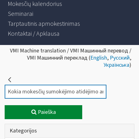
Mokesčių kalendorius
Seminarai
Tarptautinis apmokestinimas
Kontaktai / Apklausa
VMI Machine translation / VMI Машинный перевод /
VMI Машинний переклад (
English
,
Русский
,
Українська
)
Paieška
Kategorijos