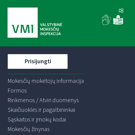
Prisijungti
Mokesčių mokėtojų informacija
Formos
Rinkmenos / Atviri duomenys
Skaičiuoklės ir pagalbininkai
Sąskaitos ir įmokų kodai
Mokesčių žinynas