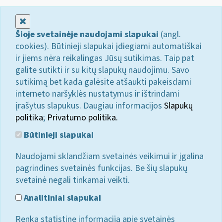
Uždaryti
Šioje svetainėje naudojami slapukai
(angl.
cookies). Būtinieji slapukai įdiegiami automatiškai
ir jiems nėra reikalingas Jūsų sutikimas. Taip pat
galite sutikti ir su kitų slapukų naudojimu. Savo
sutikimą bet kada galėsite atšaukti pakeisdami
interneto naršyklės nustatymus ir ištrindami
įrašytus slapukus. Daugiau informacijos
Slapukų
politika
;
Privatumo politika.
Būtinieji slapukai
Naudojami sklandžiam svetainės veikimui ir įgalina
pagrindines svetainės funkcijas. Be šių slapukų
svetainė negali tinkamai veikti.
Analitiniai slapukai
Renka statistinę informaciją apie svetainės