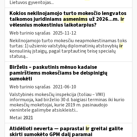
Lietuvos gyventojas...
Kokios nekilnojamojo turto mokesčio lengvatos
taikomos juridiniams
asmenims
už 2026...m.
ir
vėlesnius mokestinius laikotarpius?
Web turinio sąrašas
2025-11-12
Nekilnojamojo turto mokesčiu neapmokestinamas toks
turtas: 1) užsienio valstybių diplomatinių atstovybių
ir
konsulinių įstaigų, pagal tarptautinę teisę specialų
statusą...
Birželis – paskutinis mėnuo kadaise
pamirštiems mokesčiams be delspinigių
sumokėti
Web turinio sąrašas
2021-06-10
Valstybinės mokesčių inspekcija (toliau – VMI)
informuoja, kad birželio 30 d. baigiasi terminas iki kurio
mokesčių mokėtojai, kurie 2019 m. pasinaudojo
vienintele galimybe atsiskleisti...
Metai:
2021
Atidėlioti neverta — paprastai
ir
greitai galite
skirti sumokėto GPM dalį paramai