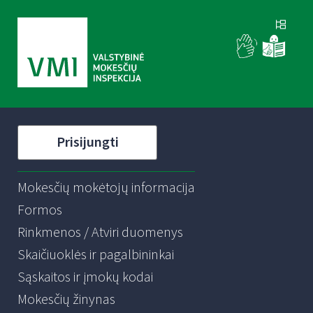
Prisijungti
Mokesčių mokėtojų informacija
Formos
Rinkmenos / Atviri duomenys
Skaičiuoklės ir pagalbininkai
Sąskaitos ir įmokų kodai
Mokesčių žinynas