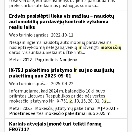
tose vietose, kuriose asmenys už jiems parduodamas
prekes arba suteikiamas paslaugas sumoka...
Erdvės pasislėpti lieka vis mažiau – naudotų
automobilių pardavėjų kontrolė vykdoma
realiu laiku
Web turinio sąrašas
2022-10-11
Nesąžiningiems naudotų automobilių pardavėjams
nuslėpti vykdomą nelegalią veiklą
ir
išvengti
mokesčių
darosi vis sunkiau. Siekiant užtikrinti...
Metai:
2022
Pagrindinis:
Naujiena
IX-751 pakeitimo įstatymo
ir
su juo susijusių
pakeitimų nuo 2025-05-01
Web turinio sąrašas
2025-04-22
Informuojame, kad 2024 m. balandžio 10 d. buvo
priimtas Lietuvos Respublikos pridėtinės vertės
mokesčio įstatymo Nr. IX-751
2
, 13, 15, 28, 31, 3
2
,...
Metai:
2025
Mokesčių įstatymų pakeitimai:
MĮP 2021 »
Pridėtinės vertės mokesčio pakeitimai nuo 2025 m.
Kuriais atvejais įmonė turi teikti formą
FR0711?