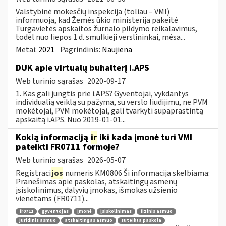
Valstybinė mokesčių inspekcija (toliau – VMI)
informuoja, kad Žemės ūkio ministerija pakeitė
Turgavietės apskaitos žurnalo pildymo reikalavimus,
todėl nuo liepos 1 d. smulkieji verslininkai, mėsa...
Metai:
2021
Pagrindinis:
Naujiena
DUK apie virtualų buhalterį i.APS
Web turinio sąrašas
2020-09-17
1. Kas gali jungtis prie i.APS? Gyventojai, vykdantys
individualią veiklą su pažyma, su verslo liudijimu, ne PVM
mokėtojai, PVM mokėtojai, gali tvarkyti supaprastintą
apskaitą i.APS. Nuo 2019-01-01...
Kokią informaciją
ir
iki kada įmonė turi VMI
pateikti FR0711 formoje?
Web turinio sąrašas
2026-05-07
Registraci
jos
numeris KM0806 Ši informacija skelbiama:
Pranešimas apie paskolas, atskaitingų asmenų
įsiskolinimus, dalyvių įmokas, išmokas užsienio
vienetams (FR0711)...
fr0711
gyventojas
įmonė
įsiskolinimas
fizinis asmuo
juridinis asmuo
atskaitingas asmuo
suteikta paskola