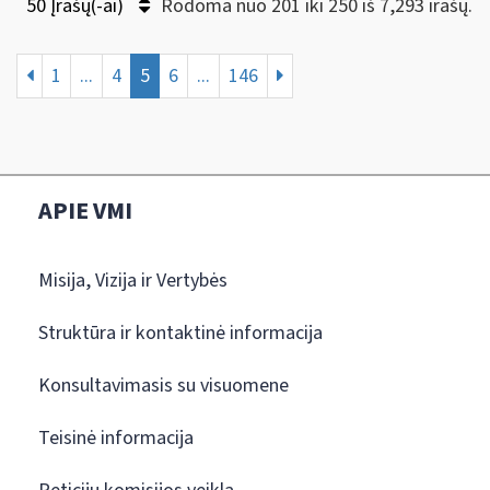
50 Įrašų(-ai)
Rodoma nuo 201 iki 250 iš 7,293 irašų.
1
...
4
5
6
...
146
APIE VMI
Misija, Vizija ir Vertybės
Struktūra ir kontaktinė informacija
Konsultavimasis su visuomene
Teisinė informacija