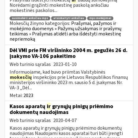
Norėdami grąžinti mokestinę paskolą anksčiau
mokestinės paskolos...
susimokėti anksčiau mps
atsiskaityti anksčiau
mps mokėjimai
Mokesčių žinyno kategorijos:
Prašymai, pažymos ir
mokėjimo duomenys » Pažymų užsakymas ir prašymų
teikimas » Prašymas atidėti arba išdėstyti mokestinę
nepriemoką
Dėl VMI prie FM viršininko 2004 m. gegužės 26 d.
įsakymo VA-106 pakeitimo
Web turinio sąrašas
2023-01-10
Informuojame, kad buvo priimtas Valstybinės
mokesčių
inspekcijos prie Lietuvos Respublikos finansų
ministerijos viršininko 2023 m. sausio 5 d. įsakymas Nr.
VA-3 „Dėl...
Metai:
2023
Kasos aparatų
ir
grynųjų pinigų priėmimo
dokumentų naudojimas
Web turinio sąrašas
2020-04-07
Kasos aparatų ir grynųjų pinigų priėmimo dokumentų
naudojimas Naudojami kasos aparatai turi būti įrengti