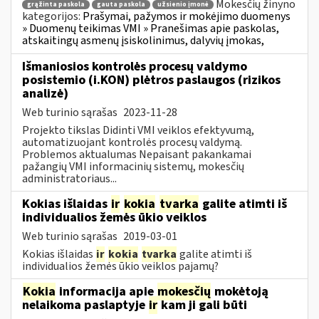
Mokesčių žinyno
grąžinta paskola
gauta paskola
užsienio įmonė
kategorijos:
Prašymai, pažymos ir mokėjimo duomenys
» Duomenų teikimas VMI » Pranešimas apie paskolas,
atskaitingų asmenų įsiskolinimus, dalyvių įmokas,
Išmaniosios kontrolės procesų valdymo
posistemio (i.KON) plėtros paslaugos (rizikos
analizė)
Web turinio sąrašas
2023-11-28
Projekto tikslas Didinti VMI veiklos efektyvumą,
automatizuojant kontrolės procesų valdymą.
Problemos aktualumas Nepaisant pakankamai
pažangių VMI informacinių sistemų, mokesčių
administratoriaus...
Kokias išlaidas
ir
kokia
tvarka
galite atimti iš
individualios žemės ūkio veiklos
Web turinio sąrašas
2019-03-01
Kokias išlaidas
ir
kokia
tvarka
galite atimti iš
individualios žemės ūkio veiklos pajamų?
Kokia
informacija apie
mokesčių
mokėtoją
nelaikoma paslaptyje
ir
kam ji gali būti