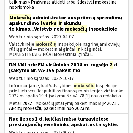
teikimas » Prašymas atidėti arba išdėstyti mokestinę
nepriemoką
Mokesčių
administratoriaus priimtų sprendimų
apskundimo
tvarka
ir
skundų
teikimas...Valstybinėje
mokesčių
inspekcijoje
Web turinio sąrašas
2020-04-07
Valstybinėje
mokesčių
inspekcijoje nagrinėjami dviejų
rūšių ginčai — mokestiniai ginčai
ir
kiti ginčai.
MOKESTINIAI GINČAI Mokestiniai ginčai...
Dėl VMI prie FM viršininko 2004 m. rugsėjo
2
d.
įsakymo Nr. VA-155 pakeitimo
Web turinio sąrašas
2022-10-17
Informuojame, kad Valstybinės
mokesčių
inspekcijos
prie Lietuvos Respublikos finansų ministerijos viršininko
2022 m. spalio 10 d. įsakymu Nr. VA-78[1] nauja redakcija...
Metai:
2022
Mokesčių įstatymų pakeitimai:
MĮP 2021 »
Akcizų mokesčių pakeitimai nuo 2023 m.
Nuo liepos 1 d. keičiasi mėsa turgavietėse
prekiaujančių verslininkų apskaitos taisyklės
Web turinio sąrašas
2021-06-30