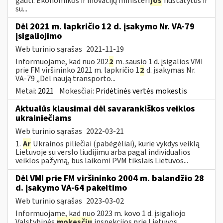
gauti. Ekonomikos ir inovacijų ministeri
jos
nustatytus ir
su...
Dėl 2021 m. lapkričio 12 d. įsakymo Nr. VA-79
įsigaliojimo
Web turinio sąrašas
2021-11-19
Informuojame, kad nuo 202
2
m. sausio 1 d. įsigalios VMI
prie FM viršininko 2021 m. lapkričio 1
2
d. įsakymas Nr.
VA-79 „Dėl naują transporto...
Metai:
2021
Mokesčiai:
Pridėtinės vertės mokestis
Aktualūs klausimai dėl savarankiškos veiklos
ukrainiečiams
Web turinio sąrašas
2022-03-21
1.
Ar
Ukrainos piliečiai (pabėgėliai), kurie vykdys veiklą
Lietuvoje su verslo liudijimu arba pagal individualios
veiklos pažymą, bus laikomi PVM tikslais Lietuvos...
Dėl VMI prie FM viršininko 2004 m. balandžio 28
d. įsakymo VA-64 pakeitimo
Web turinio sąrašas
2023-03-02
Informuojame, kad nuo 2023 m. kovo 1 d. įsigaliojo
Valstybinės
mokesčių
inspekcijos prie Lietuvos