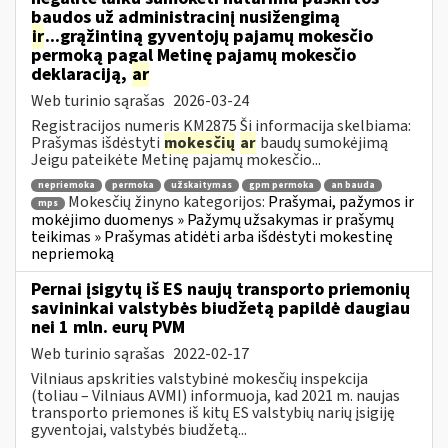
baudos už administracinį nusižengimą
ir
...grąžintiną gyventojų pajamų mokesčio
permoką pagal Metinę pajamų mokesčio
deklaraciją,
ar
Web turinio sąrašas
2026-03-24
Registracijos numeris KM2875 Ši informacija skelbiama:
Prašymas išdėstyti
mokesčių
ar
baudų sumokėjimą
Jeigu pateikėte Metinę pajamų mokesčio...
nepriemoka
permoka
užskaitymas
gpm permoka
an bauda
Mokesčių žinyno kategorijos:
Prašymai, pažymos ir
mps
mokėjimo duomenys » Pažymų užsakymas ir prašymų
teikimas » Prašymas atidėti arba išdėstyti mokestinę
nepriemoką
Pernai įsigytų iš ES naujų transporto priemonių
savininkai valstybės biudžetą papildė daugiau
nei 1 mln. eurų PVM
Web turinio sąrašas
2022-02-17
Vilniaus apskrities valstybinė mokesčių inspekcija
(toliau – Vilniaus AVMI) informuoja, kad 2021 m. naujas
transporto priemones iš kitų ES valstybių narių įsigiję
gyventojai, valstybės biudžetą...