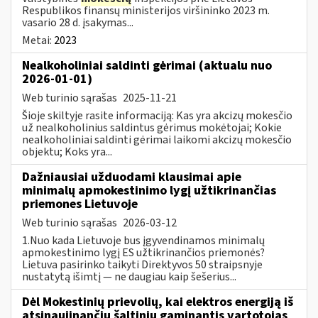
Respublikos finansų ministerijos viršininko 2023 m.
vasario 28 d. įsakymas...
Metai:
2023
Nealkoholiniai saldinti gėrimai (aktualu nuo
2026-01-01)
Web turinio sąrašas
2025-11-21
Šioje skiltyje rasite informaciją: Kas yra akcizų mokesčio
už nealkoholinius saldintus gėrimus mokėtojai; Kokie
nealkoholiniai saldinti gėrimai laikomi akcizų mokesčio
objektu; Koks yra...
Dažniausiai užduodami klausimai apie
minimalų apmokestinimo lygį užtikrinančias
priemones Lietuvoje
Web turinio sąrašas
2026-03-12
1.Nuo kada Lietuvoje bus įgyvendinamos minimalų
apmokestinimo lygį ES užtikrinančios priemonės?
Lietuva pasirinko taikyti Direktyvos 50 straipsnyje
nustatytą išimtį — ne daugiau kaip šešerius...
Dėl Mokestinių prievolių, kai elektros energiją iš
atsinaujinančių šaltinių gaminantis vartotojas