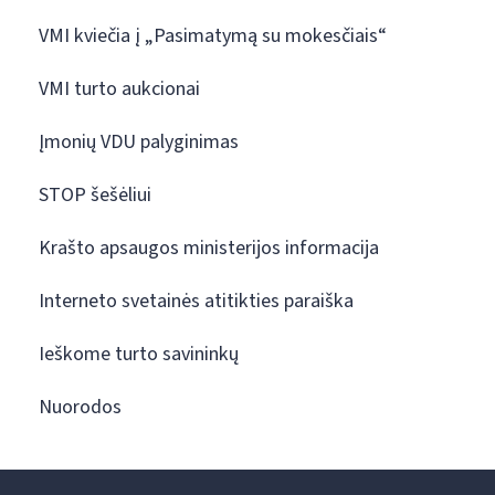
VMI kviečia į „Pasimatymą su mokesčiais“
VMI turto aukcionai
Įmonių VDU palyginimas
STOP šešėliui
Krašto apsaugos ministerijos informacija
Interneto svetainės atitikties paraiška
Ieškome turto savininkų
Nuorodos