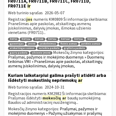
FR0711A, FR0711B, FR0711C, FR0711D,
FR0711E
ir
Web turinio sąrašas
2026-05-07
Registraci
jos
numeris KM0809 Ši informacija skelbiama:
Pranešimas apie paskolas, atskaitingų asmenų
įsiskolinimus, dalyvių įmokas, išmokas užsienio
vienetams (FR0711)...
fr0711
fr0711a
fr0711b
fr0711c
fr0711d
fr0711e
fr0711f
gyventojas
įmonė
įsiskolinimas
fizinis asmuo
juridinis asmuo
atskaitingas asmuo
suteikta paskola
grąžinta paskola
Mokesčių žinyno kategorijos:
gauta paskola
užsienio įmonė
Prašymai, pažymos ir mokėjimo duomenys » Duomenų
teikimas VMI » Pranešimas apie paskolas, atskaitingų
asmenų įsiskolinimus, dalyvių įmokas,
Kuriam laikotarpiui galima prašyti atidėti arba
išdėstyti mokestinių nepriemokų
ar
Web turinio sąrašas
2024-10-31
Registracijos numeris KM2982 Ši informacija skelbiama:
Prašymas išdėstyti
mokesčių
ar
baudų sumokėjimą
Baudos už administracinį nusižengimą...
Mokesčių žinyno kategorijos:
Prašymai, pažymos ir
mokėjimo duomenys » Pažymų užsakymas ir prašymų