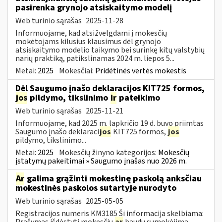
pasirenka grynojo atsiskaitymo modelį
Web turinio sąrašas
2025-11-28
Informuojame, kad atsižvelgdami į mokesčių
mokėtojams kilusius klausimus dėl grynojo
atsiskaitymo modelio taikymo bei surinkę kitų valstybių
narių praktiką, patikslinamas 2024 m. liepos 5...
Metai:
2025
Mokesčiai:
Pridėtinės vertės mokestis
Dėl Saugumo įnašo deklaracijos KIT725 formos,
jos
pildymo, tikslinimo
ir
pateikimo
Web turinio sąrašas
2025-11-21
Informuojame, kad 2025 m. lapkričio 19 d. buvo priimtas
Saugumo įnašo deklaraci
jos
KIT725 formos,
jos
pildymo, tikslinimo...
Metai:
2025
Mokesčių žinyno kategorijos:
Mokesčių
įstatymų pakeitimai » Saugumo įnašas nuo 2026 m.
Ar
galima grąžinti mokestinę paskolą anksčiau
mokestinės paskolos sutartyje nurodyto
Web turinio sąrašas
2025-05-05
Registracijos numeris KM3185 Ši informacija skelbiama:
Prašymas išdėstyti mokesčių
ar
baudų sumokėjimą