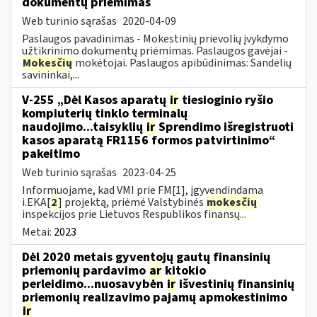
dokumentų priėmimas
Web turinio sąrašas
2020-04-09
Paslaugos pavadinimas - Mokestinių prievolių įvykdymo
užtikrinimo dokumentų priėmimas. Paslaugos gavėjai -
Mokesčių
mokėtojai. Paslaugos apibūdinimas: Sandėlių
savininkai,...
V-255 „Dėl Kasos aparatų
ir
tiesioginio ryšio
kompiuterių tinklo terminalų
naudojimo...taisyklių
ir
Sprendimo išregistruoti
kasos aparatą FR1156 formos patvirtinimo“
pakeitimo
Web turinio sąrašas
2023-04-25
Informuojame, kad VMI prie FM[1], įgyvendindama
i.EKA[
2
] projektą, priėmė Valstybinės
mokesčių
inspekcijos prie Lietuvos Respublikos finansų...
Metai:
2023
Dėl 2020 metais gyventojų gautų finansinių
priemonių pardavimo
ar
kitokio
perleidimo...nuosavybėn
ir
išvestinių finansinių
priemonių realizavimo pajamų apmokestinimo
ir