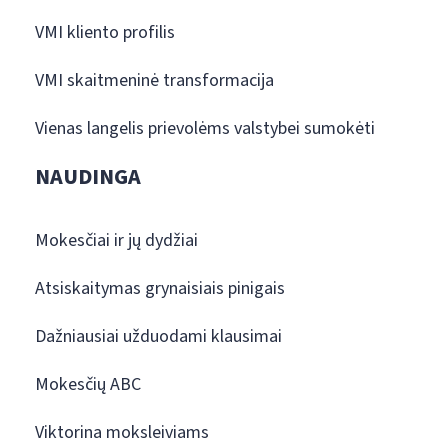
VMI kliento profilis
VMI skaitmeninė transformacija
Vienas langelis prievolėms valstybei sumokėti
NAUDINGA
Mokesčiai ir jų dydžiai
Atsiskaitymas grynaisiais pinigais
Dažniausiai užduodami klausimai
Mokesčių ABC
Viktorina moksleiviams