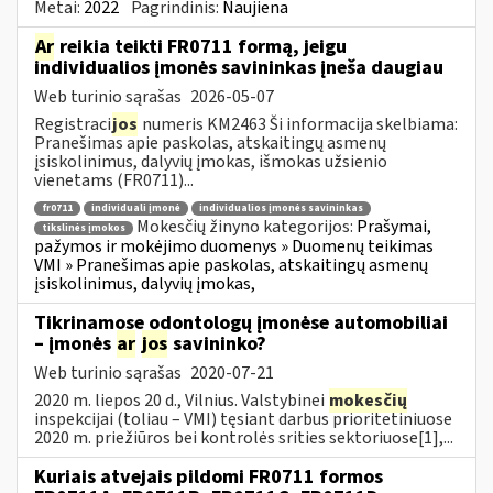
Metai:
2022
Pagrindinis:
Naujiena
Ar
reikia teikti FR0711 formą, jeigu
individualios įmonės savininkas įneša daugiau
Web turinio sąrašas
2026-05-07
Registraci
jos
numeris KM2463 Ši informacija skelbiama:
Pranešimas apie paskolas, atskaitingų asmenų
įsiskolinimus, dalyvių įmokas, išmokas užsienio
vienetams (FR0711)...
fr0711
individuali įmonė
individualios įmonės savininkas
Mokesčių žinyno kategorijos:
Prašymai,
tikslinės įmokos
pažymos ir mokėjimo duomenys » Duomenų teikimas
VMI » Pranešimas apie paskolas, atskaitingų asmenų
įsiskolinimus, dalyvių įmokas,
Tikrinamose odontologų įmonėse automobiliai
– įmonės
ar
jos
savininko?
Web turinio sąrašas
2020-07-21
2020 m. liepos 20 d., Vilnius. Valstybinei
mokesčių
inspekcijai (toliau – VMI) tęsiant darbus prioritetiniuose
2020 m. priežiūros bei kontrolės srities sektoriuose[1],...
Kuriais atvejais pildomi FR0711 formos