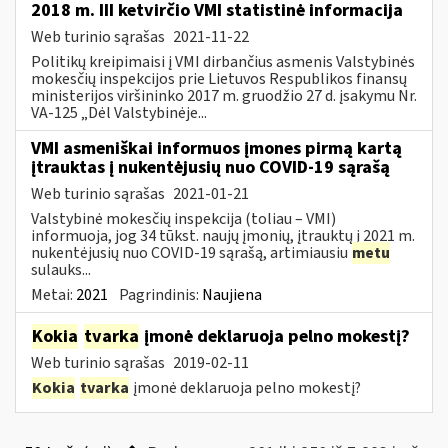
2018 m. III ketvirčio VMI statistinė informacija
Web turinio sąrašas
2021-11-22
Politikų kreipimaisi į VMI dirbančius asmenis Valstybinės
mokesčių inspekcijos prie Lietuvos Respublikos finansų
ministerijos viršininko 2017 m. gruodžio 27 d. įsakymu Nr.
VA-125 „Dėl Valstybinėje...
VMI asmeniškai informuos įmones pirmą kartą
įtrauktas į nukentėjusių nuo COVID-19 sąrašą
Web turinio sąrašas
2021-01-21
Valstybinė mokesčių inspekcija (toliau – VMI)
informuoja, jog 34 tūkst. naujų įmonių, įtrauktų į 2021 m.
nukentėjusių nuo COVID-19 sąrašą, artimiausiu
metu
sulauks...
Metai:
2021
Pagrindinis:
Naujiena
Kokia
tvarka
įmonė deklaruoja pelno mokestį?
Web turinio sąrašas
2019-02-11
Kokia
tvarka
įmonė deklaruoja pelno mokestį?