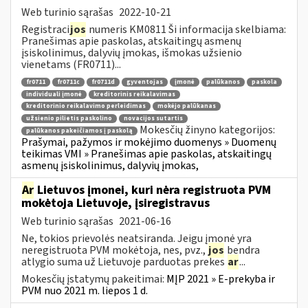
Web turinio sąrašas
2022-10-21
Registraci
jos
numeris KM0811 Ši informacija skelbiama:
Pranešimas apie paskolas, atskaitingų asmenų
įsiskolinimus, dalyvių įmokas, išmokas užsienio
vienetams (FR0711)...
fr0711
fr0711c
fr0711d
gyventojas
įmonė
palūkanos
paskola
individuali įmonė
kreditorinis reikalavimas
kreditorinio reikalavimo perleidimas
mokėjo palūkanas
užsienio pilietis paskolino
novacijos sutartis
Mokesčių žinyno kategorijos:
palūkanos pakeičiamos į paskolą
Prašymai, pažymos ir mokėjimo duomenys » Duomenų
teikimas VMI » Pranešimas apie paskolas, atskaitingų
asmenų įsiskolinimus, dalyvių įmokas,
Ar
Lietuvos įmonei, kuri nėra registruota PVM
mokėtoja Lietuvoje, įsiregistravus
Web turinio sąrašas
2021-06-16
Ne, tokios prievolės neatsiranda. Jeigu įmonė yra
neregistruota PVM mokėtoja, nes, pvz.,
jos
bendra
atlygio suma už Lietuvoje parduotas prekes
ar
...
Mokesčių įstatymų pakeitimai:
MĮP 2021 » E-prekyba ir
PVM nuo 2021 m. liepos 1 d.