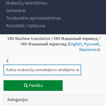
Mokesčių kalendorius
Seminarai
Tarptautinis apmokestinimas
Kontaktai / Apklausa
VMI Machine translation / VMI Машинный перевод /
VMI Машинний переклад (
English
,
Русский
,
Українська
)
Paieška
Kategorijos