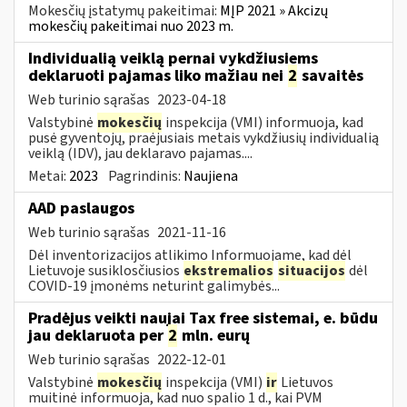
Mokesčių įstatymų pakeitimai:
MĮP 2021 » Akcizų
mokesčių pakeitimai nuo 2023 m.
Individualią veiklą pernai vykdžiusiems
deklaruoti pajamas liko mažiau nei
2
savaitės
Web turinio sąrašas
2023-04-18
Valstybinė
mokesčių
inspekcija (VMI) informuoja, kad
pusė gyventojų, praėjusiais metais vykdžiusių individualią
veiklą (IDV), jau deklaravo pajamas....
Metai:
2023
Pagrindinis:
Naujiena
AAD paslaugos
Web turinio sąrašas
2021-11-16
Dėl inventorizacijos atlikimo Informuojame, kad dėl
Lietuvoje susiklosčiusios
ekstremalios
situacijos
dėl
COVID-19 įmonėms neturint galimybės...
Pradėjus veikti naujai Tax free sistemai, e. būdu
jau deklaruota per
2
mln. eurų
Web turinio sąrašas
2022-12-01
Valstybinė
mokesčių
inspekcija (VMI)
ir
Lietuvos
muitinė informuoja, kad nuo spalio 1 d., kai PVM