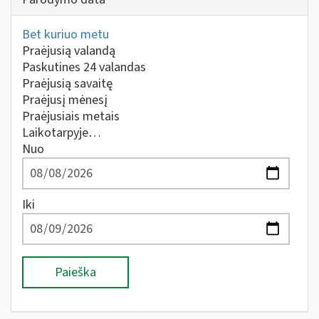
Bet kuriuo metu
Praėjusią valandą
Paskutines 24 valandas
Praėjusią savaitę
Praėjusį mėnesį
Praėjusiais metais
Laikotarpyje…
Nuo
Iki
Paieška