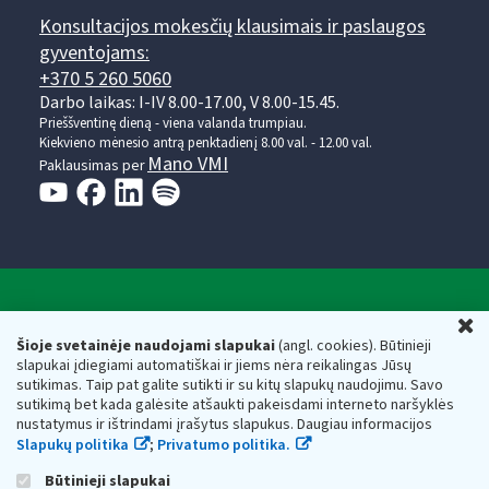
Konsultacijos mokesčių klausimais ir paslaugos
gyventojams:
+370 5 260 5060
Darbo laikas: I-IV 8.00-17.00, V 8.00-15.45.
Prieššventinę dieną - viena valanda trumpiau.
Kiekvieno mėnesio antrą penktadienį 8.00 val. - 12.00 val.
Mano VMI
Paklausimas per
Valstybinė mokesčių inspekcija prie Lietuvos
U
Respublikos finansų ministerijos
Šioje svetainėje naudojami slapukai
(angl. cookies). Būtinieji
slapukai įdiegiami automatiškai ir jiems nėra reikalingas Jūsų
Biudžetinė įstaiga. Juridinio asmens kodas — 188659752,
sutikimas. Taip pat galite sutikti ir su kitų slapukų naudojimu. Savo
adresas: Vasario 16-osios g. 14, 01107 Vilnius, Lietuva, el.paštas:
sutikimą bet kada galėsite atšaukti pakeisdami interneto naršyklės
vmi@vmi.lt
, E. pristatymo dėžutės adresas 188659752
nustatymus ir ištrindami įrašytus slapukus. Daugiau informacijos
Duomenys apie Valstybinę mokesčių inspekciją prie Lietuvos
Slapukų politika
;
Privatumo politika.
Respublikos finansų ministerijos kaupiami ir saugomi Juridinių
asmenų registre
Būtinieji slapukai