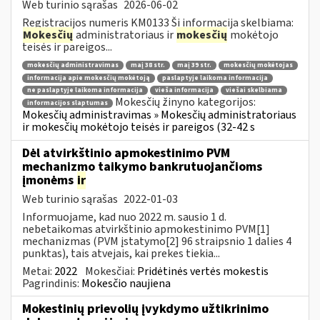
Web turinio sąrašas
2026-06-02
Registracijos numeris KM0133 Ši informacija skelbiama:
Mokesčių
administratoriaus ir
mokesčių
mokėtojo
teisės ir pareigos...
mokesčių administravimas
maį 38 str.
maį 39 str.
mokesčių mokėtojas
informacija apie mokesčių mokėtoją
paslaptyje laikoma informacija
ne paslaptyje laikoma informacija
vieša informacija
viešai skelbiama
Mokesčių žinyno kategorijos:
informacijos slaptumas
Mokesčių administravimas » Mokesčių administratoriaus
ir mokesčių mokėtojo teisės ir pareigos (32-42 s
Dėl atvirkštinio apmokestinimo PVM
mechanizmo taikymo bankrutuojančioms
įmonėms
ir
Web turinio sąrašas
2022-01-03
Informuojame, kad nuo 2022 m. sausio 1 d.
nebetaikomas atvirkštinio apmokestinimo PVM[1]
mechanizmas (PVM įstatymo[2] 96 straipsnio 1 dalies 4
punktas), tais atvejais, kai prekes tiekia...
Metai:
2022
Mokesčiai:
Pridėtinės vertės mokestis
Pagrindinis:
Mokesčio naujiena
Mokestinių prievolių įvykdymo užtikrinimo