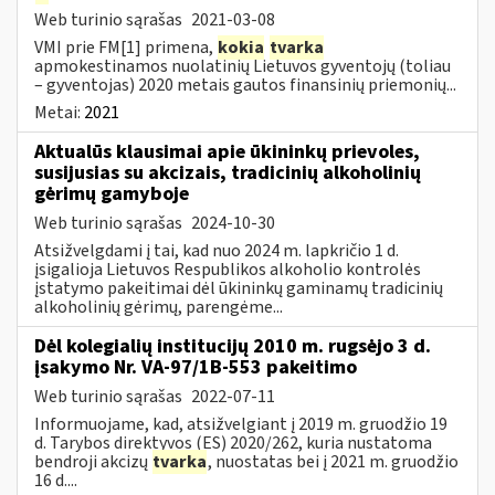
Web turinio sąrašas
2021-03-08
VMI prie FM[1] primena,
kokia
tvarka
apmokestinamos nuolatinių Lietuvos gyventojų (toliau
– gyventojas) 2020 metais gautos finansinių priemonių...
Metai:
2021
Aktualūs klausimai apie ūkininkų prievoles,
susijusias su akcizais, tradicinių alkoholinių
gėrimų gamyboje
Web turinio sąrašas
2024-10-30
Atsižvelgdami į tai, kad nuo 2024 m. lapkričio 1 d.
įsigalioja Lietuvos Respublikos alkoholio kontrolės
įstatymo pakeitimai dėl ūkininkų gaminamų tradicinių
alkoholinių gėrimų, parengėme...
Dėl kolegialių institucijų 2010 m. rugsėjo 3 d.
įsakymo Nr. VA-97/1B-553 pakeitimo
Web turinio sąrašas
2022-07-11
Informuojame, kad, atsižvelgiant į 2019 m. gruodžio 19
d. Tarybos direktyvos (ES) 2020/262, kuria nustatoma
bendroji akcizų
tvarka
, nuostatas bei į 2021 m. gruodžio
16 d....