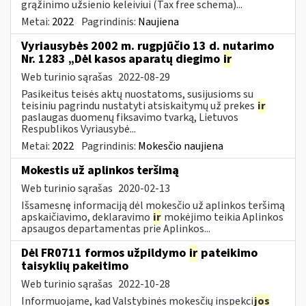
grąžinimo užsienio keleiviui (Tax free schema)...
Metai:
2022
Pagrindinis:
Naujiena
Vyriausybės 2002 m. rugpjūčio 13 d. nutarimo
Nr. 1283 „Dėl kasos aparatų diegimo
ir
Web turinio sąrašas
2022-08-29
Pasikeitus teisės aktų nuostatoms, susijusioms su
teisiniu pagrindu nustatyti atsiskaitymų už prekes
ir
paslaugas duomenų fiksavimo tvarką, Lietuvos
Respublikos Vyriausybė...
Metai:
2022
Pagrindinis:
Mokesčio naujiena
Mokestis už aplinkos teršimą
Web turinio sąrašas
2020-02-13
Išsamesnę informaciją dėl mokesčio už aplinkos teršimą
apskaičiavimo, deklaravimo
ir
mokėjimo teikia Aplinkos
apsaugos departamentas prie Aplinkos...
Dėl FR0711 formos užpildymo
ir
pateikimo
taisyklių pakeitimo
Web turinio sąrašas
2022-10-28
Informuojame, kad Valstybinės mokesčių inspekci
jos