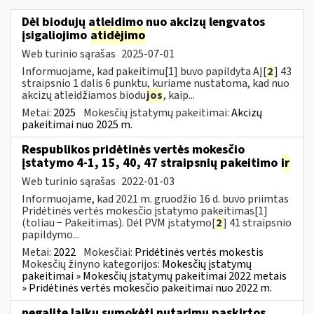
Dėl biodujų atleidimo nuo akcizų lengvatos
įsigaliojimo
atidėjimo
Web turinio sąrašas
2025-07-01
Informuojame, kad pakeitimu[1] buvo papildyta AĮ[
2
] 43
straipsnio 1 dalis 6 punktu, kuriame nustatoma, kad nuo
akcizų atleidžiamos biodu
jos
, kaip...
Metai:
2025
Mokesčių įstatymų pakeitimai:
Akcizų
pakeitimai nuo 2025 m.
Respublikos pridėtinės vertės mokesčio
įstatymo 4-1, 15, 40, 47 straipsnių pakeitimo
ir
Web turinio sąrašas
2022-01-03
Informuojame, kad 2021 m. gruodžio 16 d. buvo priimtas
Pridėtinės vertės mokesčio įstatymo pakeitimas[1]
(toliau − Pakeitimas). Dėl PVM įstatymo[
2
] 41 straipsnio
papildymo...
Metai:
2022
Mokesčiai:
Pridėtinės vertės mokestis
Mokesčių žinyno kategorijos:
Mokesčių įstatymų
pakeitimai » Mokesčių įstatymų pakeitimai 2022 metais
» Pridėtinės vertės mokesčio pakeitimai nuo 2022 m.
negalite laiku sumokėti nutarimu paskirtos