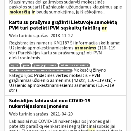
Klausimynas dėl galimybės sudaryti mokestinės
paskolos sutartį Dažniausiai užduodamus klausimus apie
mokesčių
ir
baudų sumokėjimą, jų išieškojimą...
kartu su prašymu grąžinti Lietuvoje sumokėtą
PVM turi pateikti PVM sąskaitų faktūrų
ar
Web turinio sąrašas
2018-11-22
Registracijos numeris KM1187 Ši informacija skelbiama:
Užsienio apmokestinamiesiems
asmenims
(116–119
str.) Pareiškėjas kartu su prašymu grąžinti PVM
elektroninėmis...
epris
pvm
pvm grąžinimas
užsienio asmenims
Mokesčių žinyno
užsienio apmokestinamiesiems asmenims
kategorijos:
Pridėtinės vertės mokestis » PVM
grąžinimas užsienio asmenims (42 str., 116–119 str.) »
Užsienio apmokestinamiesiems asmenims (116–119
str.)
Subsidijos labiausiai nuo COVID-19
nukentėjusioms įmonėms
Web turinio sąrašas
2021-04-20
Labiausiai nuo COVID-19 nukentėjusios įmonės gali
pateikti paraišką vienkartinei negrąžintinai subsidijai