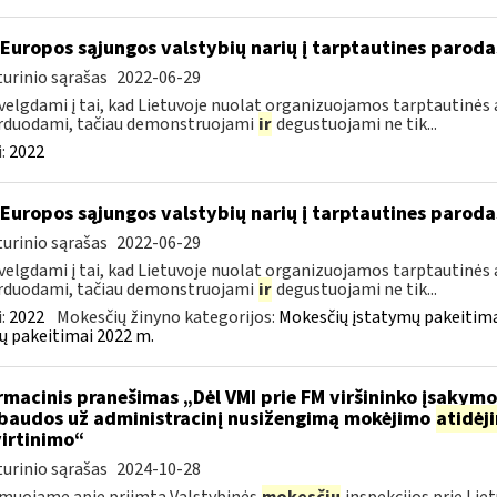
 Europos sąjungos valstybių narių į tarptautines paroda
urinio sąrašas
2022-06-29
velgdami į tai, kad Lietuvoje nuolat organizuojamos tarptautinės 
rduodami, tačiau demonstruojami
ir
degustuojami ne tik...
:
2022
 Europos sąjungos valstybių narių į tarptautines paroda
urinio sąrašas
2022-06-29
velgdami į tai, kad Lietuvoje nuolat organizuojamos tarptautinės 
rduodami, tačiau demonstruojami
ir
degustuojami ne tik...
:
2022
Mokesčių žinyno kategorijos:
Mokesčių įstatymų pakeitima
ų pakeitimai 2022 m.
rmacinis pranešimas „Dėl VMI prie FM viršininko įsakym
.baudos už administracinį nusižengimą mokėjimo
atidėj
irtinimo“
urinio sąrašas
2024-10-28