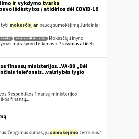
itimo
ir
vykdymo
tvarka
uvo išdėstytos / atidėtos dėl COVID-19
styti
mokesčių
ar
baudų sumokėjimą Juridiniai
Mokesčių žinyno
 tvarka
ekstremali situacija
mas ir prašymų teikimas » Prašymas atidėti
os finansų ministerijos...VA-80 „Dėl
čiais telefonais...valstybės lygio
vos Respublikos finansų ministerijos
kos finansų...
imą
s nusižengimus sumas, jų
sumokėjimo
terminus?