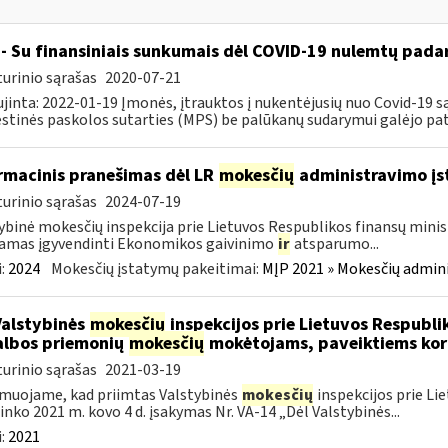
- Su finansiniais sunkumais dėl COVID-19 nulemtų padar
urinio sąrašas
2020-07-21
jinta: 2022-01-19 Įmonės, įtrauktos į nukentėjusių nuo Covid-19 są
tinės paskolos sutarties (MPS) be palūkanų sudarymui galėjo pateik
rmacinis pranešimas dėl LR
mokesčių
administravimo į
urinio sąrašas
2024-07-19
ybinė mokesčių inspekcija prie Lietuvos Respublikos finansų minist
amas įgyvendinti Ekonomikos gaivinimo
ir
atsparumo...
:
2024
Mokesčių įstatymų pakeitimai:
MĮP 2021 » Mokesčių admin
Valstybinės
mokesčių
inspekcijos prie Lietuvos Respublik
lbos priemonių
mokesčių
mokėtojams, paveiktiems kor
urinio sąrašas
2021-03-19
muojame, kad priimtas Valstybinės
mokesčių
inspekcijos prie Li
ninko 2021 m. kovo 4 d. įsakymas Nr. VA-14 „Dėl Valstybinės...
:
2021