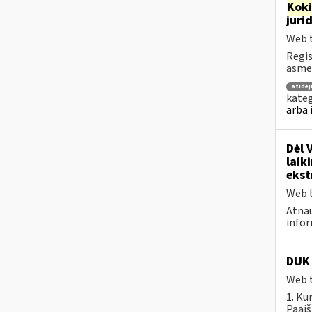
Kok
juri
Web t
Regis
asmen
atidė
kateg
arba 
Dėl 
laik
ekst
Web t
Atnau
infor
DUK 
Web t
1. Ku
Paaiš