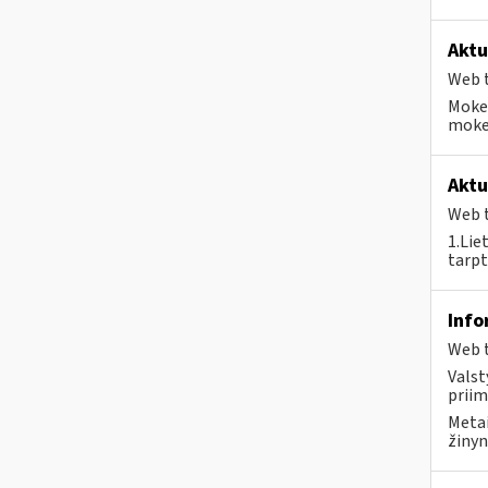
Aktu
Web t
Mokes
mokes
Aktu
Web t
1.Lie
tarpt
Info
Web t
Valst
priim
Metai
žinyn