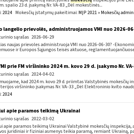
muojame apie priimtą Valstybinės
mokesčių
inspekcijos prie Lie
m. spalio 23 d. įsakymą Nr. VA-83 „Dėl mokestinės...
:
2024
Mokesčių įstatymų pakeitimai:
MĮP 2021 » Mokesčių admin
o langelio prievolės, administruojamos VMI nuo 2026-06
urinio sąrašas
2026-06-29
ias naujas prievoles administruoja VMI nuo 2026-06-30? -Ekonomin
ymuose ir Europos Sąjungos teisės aktuose, reglamentuojančiuose 
VMI prie FM viršininko 2024 m. kovo 29 d. įsakymo Nr. VA
urinio sąrašas
2024-04-02
muojame, kad 2024 m. kovo 29 d. priimtas Valstybinės mokesčių in
terijos viršininko įsakymas Nr. VA-33 „Dėl Elektroninio kvito naudo
:
2024
lui apie paramos teikimą Ukrainai
urinio sąrašas
2022-03-02
ui apie paramos teikimą Ukrainai Valstybinė mokesčių inspekcija, a
vos juridiniai ir fiziniai asmenys teikia paramą, remiant Ukrainą, pa