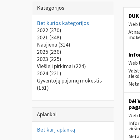
Kategorijos
DUK 
Bet kurios kategorijos
Web t
2022
(370)
Atnau
2021
(348)
mokes
Naujiena
(314)
2025
(236)
Info
2023
(225)
Web t
Viešieji pirkimai
(224)
Valst
2024
(221)
siekd
Gyventojų pajamų mokestis
Metai
(151)
Dėl 
paga
Aplankai
Web t
Infor
virši
Bet kurį aplanką
Metai