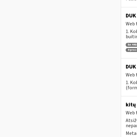
DUK 
Web t
1. Ko
buiti
kn 440
9 pro
DUK 
Web t
1. Ko
(form
kitų
Web t
Atsiž
nepa
Metai