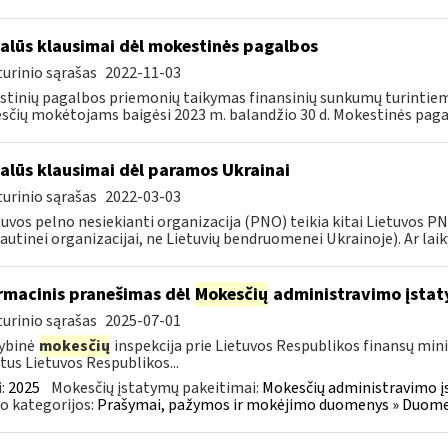
alūs klausimai dėl mokestinės pagalbos
urinio sąrašas
2022-11-03
tinių pagalbos priemonių taikymas finansinių sunkumų turintiem
čių mokėtojams baigėsi 2023 m. balandžio 30 d. Mokestinės paga
alūs klausimai dėl paramos Ukrainai
urinio sąrašas
2022-03-03
tuvos pelno nesiekianti organizacija (PNO) teikia kitai Lietuvos 
autinei organizacijai, ne Lietuvių bendruomenei Ukrainoje). Ar laiky
rmacinis pranešimas dėl
Mokesčių
administravimo įstat
urinio sąrašas
2025-07-01
ybinė
mokesčių
inspekcija prie Lietuvos Respublikos finansų mini
tus Lietuvos Respublikos...
:
2025
Mokesčių įstatymų pakeitimai:
Mokesčių administravimo į
o kategorijos:
Prašymai, pažymos ir mokėjimo duomenys » Duomenų