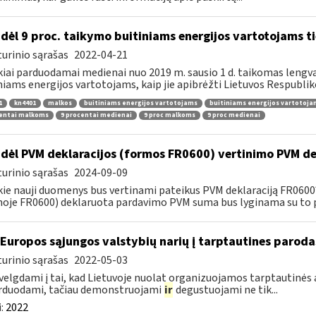
dėl 9 proc. taikymo buitiniams energijos vartotojams
urinio sąrašas
2022-04-21
kiai parduodamai medienai nuo 2019 m. sausio 1 d. taikomas lengvat
niams energijos vartotojams, kaip jie apibrėžti Lietuvos Respubliko
1
kn4401
malkos
buitiniams energijos vartotojams
buitiniams energijos vartotoj
centai malkoms
9 procentai medienai
9 proc malkoms
9 proc medienai
dėl PVM deklaracijos (formos FR0600) vertinimo PVM de
urinio sąrašas
2024-09-09
kie nauji duomenys bus vertinami pateikus PVM deklaraciją FR060
oje FR0600) deklaruota pardavimo PVM suma bus lyginama su to p
 Europos sąjungos valstybių narių į tarptautines paroda
urinio sąrašas
2022-05-03
velgdami į tai, kad Lietuvoje nuolat organizuojamos tarptautinės 
rduodami, tačiau demonstruojami
ir
degustuojami ne tik...
:
2022