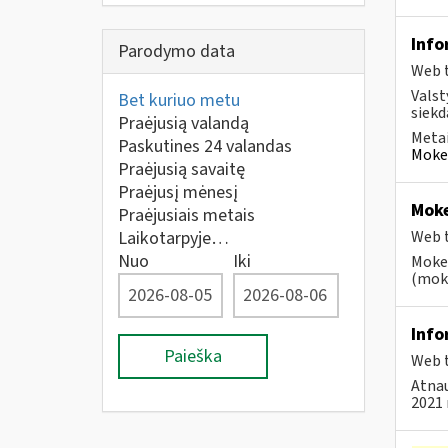
Info
Parodymo data
Web t
Valst
Bet kuriuo metu
siekd
Praėjusią valandą
Metai
Paskutines 24 valandas
Mokes
Praėjusią savaitę
Praėjusį mėnesį
Moke
Praėjusiais metais
Laikotarpyje…
Web t
Nuo
Iki
Mokes
(moke
Info
Paieška
Web t
Atnau
2021 