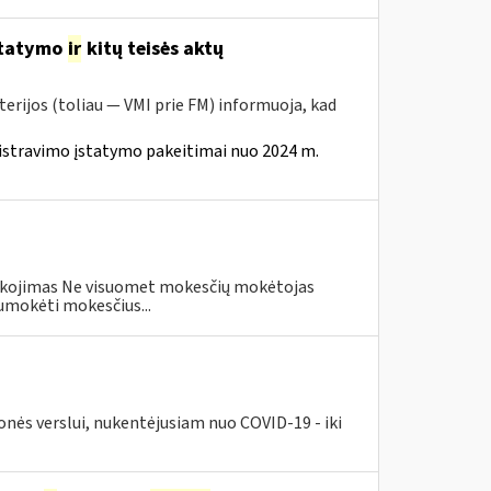
statymo
ir
kitų teisės aktų
erijos (toliau — VMI prie FM) informuoja, kad
istravimo įstatymo pakeitimai nuo 2024 m.
eškojimas Ne visuomet mokesčių mokėtojas
umokėti mokesčius...
nės verslui, nukentėjusiam nuo COVID-19 - iki