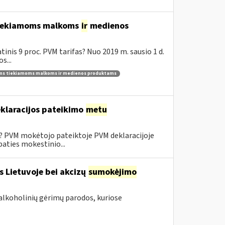
 tiekiamoms malkoms
ir
medienos
inis 9 proc. PVM tarifas? Nuo 2019 m. sausio 1 d.
s...
ams tiekiamoms malkoms ir medienos produktams
klaracijos pateikimo
metu
0? PVM mokėtojo pateiktoje PVM deklaracijoje
aties mokestinio...
s Lietuvoje bei akcizų
sumokėjimo
alkoholinių gėrimų parodos, kuriose