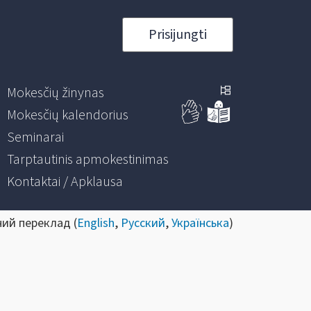
Prisijungti
Mokesčių žinynas
Mokesčių kalendorius
Seminarai
Tarptautinis apmokestinimas
Kontaktai / Apklausa
ний переклад (
English
,
Русский
,
Українська
)