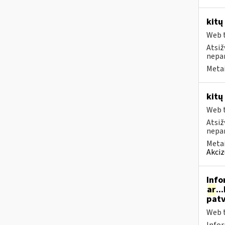
kitų
Web t
Atsiž
nepa
Metai
kitų
Web t
Atsiž
nepa
Metai
Akciz
Info
ar
..
patv
Web t