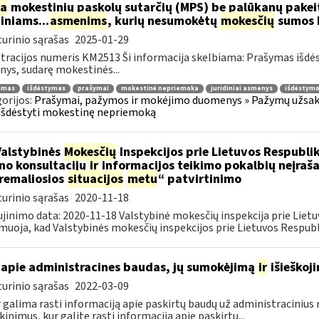
ia
mokestinių paskolų sutarčių (MPS) be palūkanų pake
diniams...
asmenims
, kurių nesumokėtų
mokesčių
sumos b
urinio sąrašas
2025-01-29
tracijos numeris KM2513 Ši informacija skelbiama: Prašymas išdė
ys, sudarę mokestinės...
jimas
išdėstymas
prašymai
mokestinė nepriemoka
juridiniai asmenys
išdėstymo
orijos:
Prašymai, pažymos ir mokėjimo duomenys » Pažymų užsaky
išdėstyti mokestinę nepriemoką
Valstybinės
Mokesčių
Inspekcijos prie Lietuvos Respublik
ino konsultacijų
ir
informacijos teikimo pokalbių neįrašan
remaliosios
situacijos
metu
“ patvirtinimo
urinio sąrašas
2020-11-18
jinimo data: 2020-11-18 Valstybinė mokesčių inspekcija prie Lietu
muoja, kad Valstybinės mokesčių inspekcijos prie Lietuvos Respubli
apie administracines baudas, jų sumokėjimą
ir
išieškoj
urinio sąrašas
2022-03-09
r galima rasti informaciją apie paskirtų baudų už administraciniu
kinimus, kur galite rasti informaciją apie paskirtų...