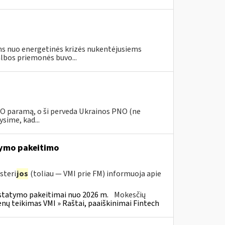
s nuo energetinės krizės nukentėjusiems
lbos priemonės buvo...
PNO paramą, o ši perveda Ukrainos PNO (ne
sime, kad...
ymo pakeitimo
steri
jos
(toliau — VMI prie FM) informuoja apie
statymo pakeitimai nuo 2026 m.
Mokesčių
 teikimas VMI » Raštai, paaiškinimai Fintech