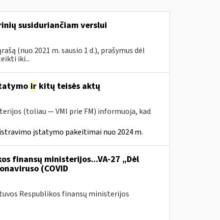
inių susiduriančiam verslui
rašą (nuo 2021 m. sausio 1 d.), prašymus dėl
ti iki...
statymo
ir
kitų teisės aktų
erijos (toliau — VMI prie FM) informuoja, kad
istravimo įstatymo pakeitimai nuo 2024 m.
os finansų ministerijos...VA-27 „Dėl
onaviruso (COVID
etuvos Respublikos finansų ministerijos