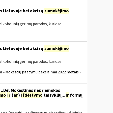
s Lietuvoje bei akcizų
sumokėjimo
alkoholinių gėrimų parodos, kuriose
s Lietuvoje bei akcizų
sumokėjimo
alkoholinių gėrimų parodos, kuriose
i » Mokesčių įstatymų pakeitimai 2022 metais »
o „Dėl Mokestinės nepriemokos
imo
ir
(
ar
)
išdėstymo
taisyklių...
ir
formų