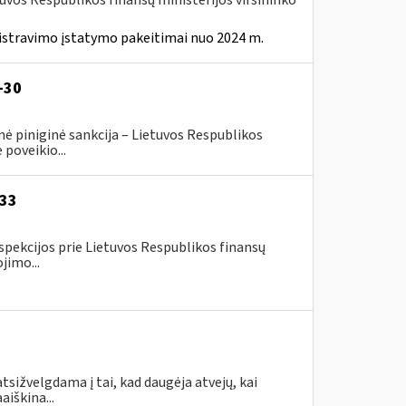
tuvos Respublikos finansų ministerijos viršininko
istravimo įstatymo pakeitimai nuo 2024 m.
-30
ė piniginė sankcija – Lietuvos Respublikos
poveikio...
-33
spekcijos prie Lietuvos Respublikos finansų
jimo...
tsižvelgdama į tai, kad daugėja atvejų, kai
aiškina...