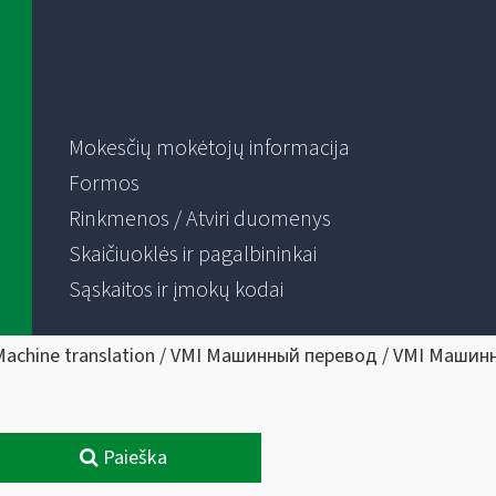
Mokesčių mokėtojų informacija
Formos
Rinkmenos / Atviri duomenys
Skaičiuoklės ir pagalbininkai
Sąskaitos ir įmokų kodai
Machine translation / VMI Машинный перевод / VMI Машин
Paieška