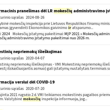
rmacinis pranešimas dėl LR
mokesčių
administravimo į
urinio sąrašas
2024-08-26
ybinė mokesčių inspekcija prie Lietuvos Respublikos finansų minist
amas įgyvendinti Ekonomikos gaivinimo
ir
atsparumo...
:
2024
Mokesčių įstatymų pakeitimai:
MĮP 2021 » Mokesčių admin
čių administravimo įstatymo pakeitimai nuo 2026 m.
stinių nepriemokų išieškojimas
urinio sąrašas
2020-04-07
tinių nepriemokų išieškojimas - VMI Mokestinių nepriemokų iši
stį išskaičiuojantis asmuo) gali įstatymų nustatytais terminais s
rmacija verslui dėl COVID-19
urinio sąrašas
2020-07-20
jinta 2021 rugsėjo 2 d. VMI teikiamos mokestinės pagalbos priemo
m. Valstybinė
mokesčių
inspekcija informuoja, jog...