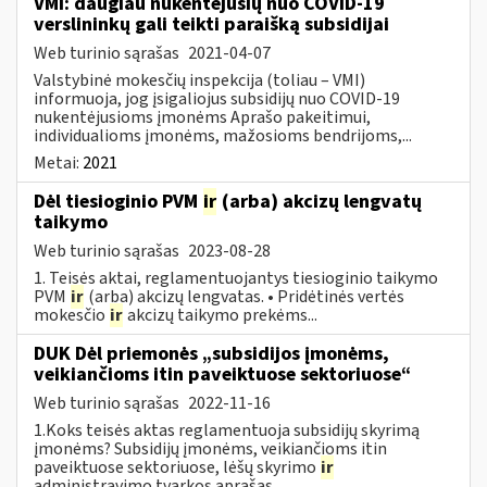
VMI: daugiau nukentėjusių nuo COVID-19
verslininkų gali teikti paraišką subsidijai
Web turinio sąrašas
2021-04-07
Valstybinė mokesčių inspekcija (toliau – VMI)
informuoja, jog įsigaliojus subsidijų nuo COVID-19
nukentėjusioms įmonėms Aprašo pakeitimui,
individualioms įmonėms, mažosioms bendrijoms,...
Metai:
2021
Dėl tiesioginio PVM
ir
(arba) akcizų lengvatų
taikymo
Web turinio sąrašas
2023-08-28
1. Teisės aktai, reglamentuojantys tiesioginio taikymo
PVM
ir
(arba) akcizų lengvatas. • Pridėtinės vertės
mokesčio
ir
akcizų taikymo prekėms...
DUK Dėl priemonės „subsidijos įmonėms,
veikiančioms itin paveiktuose sektoriuose“
Web turinio sąrašas
2022-11-16
1.Koks teisės aktas reglamentuoja subsidijų skyrimą
įmonėms? Subsidijų įmonėms, veikiančioms itin
paveiktuose sektoriuose, lėšų skyrimo
ir
administravimo tvarkos aprašas...