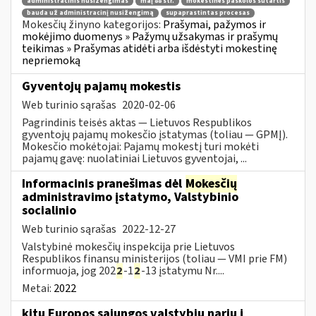
administracinis nusižengimas
maį 88 str.
mokestinės paskolos sutartis
bauda už administracinį nusižengimą
supaprastintas procesas
Mokesčių žinyno kategorijos:
Prašymai, pažymos ir
mokėjimo duomenys » Pažymų užsakymas ir prašymų
teikimas » Prašymas atidėti arba išdėstyti mokestinę
nepriemoką
Gyventojų pajamų mokestis
Web turinio sąrašas
2020-02-06
Pagrindinis teisės aktas — Lietuvos Respublikos
gyventojų pajamų mokesčio įstatymas (toliau — GPMĮ).
Mokesčio mokėtojai: Pajamų mokestį turi mokėti
pajamų gavę: nuolatiniai Lietuvos gyventojai, ...
Informacinis pranešimas dėl
Mokesčių
administravimo įstatymo, Valstybinio
socialinio
Web turinio sąrašas
2022-12-27
Valstybinė mokesčių inspekcija prie Lietuvos
Respublikos finansų ministerijos (toliau — VMI prie FM)
informuoja, jog 202
2
-1
2
-13 įstatymu Nr....
Metai:
2022
kitų Europos sąjungos valstybių narių į