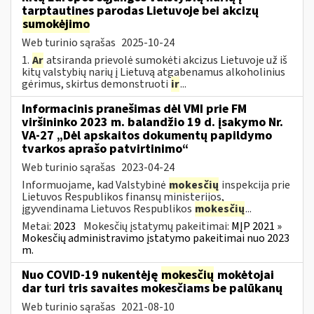
tarptautines parodas Lietuvoje bei akcizų
sumokėjimo
Web turinio sąrašas
2025-10-24
1.
Ar
atsiranda prievolė sumokėti akcizus Lietuvoje už iš
kitų valstybių narių į Lietuvą atgabenamus alkoholinius
gėrimus, skirtus demonstruoti
ir
...
Informacinis pranešimas dėl VMI prie FM
viršininko 2023 m. balandžio 19 d. įsakymo Nr.
VA-27 „Dėl apskaitos dokumentų papildymo
tvarkos aprašo patvirtinimo“
Web turinio sąrašas
2023-04-24
Informuojame, kad Valstybinė
mokesčių
inspekcija prie
Lietuvos Respublikos finansų ministerijos,
įgyvendinama Lietuvos Respublikos
mokesčių
...
Metai:
2023
Mokesčių įstatymų pakeitimai:
MĮP 2021 »
Mokesčių administravimo įstatymo pakeitimai nuo 2023
m.
Nuo COVID-19 nukentėję
mokesčių
mokėtojai
dar turi tris savaites mokesčiams be palūkanų
Web turinio sąrašas
2021-08-10