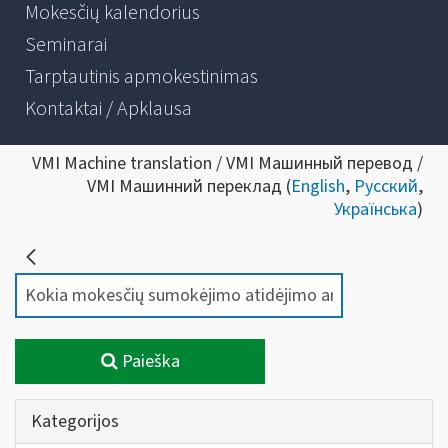
Mokesčių kalendorius
Seminarai
Tarptautinis apmokestinimas
Kontaktai / Apklausa
VMI Machine translation / VMI Машинный перевод /
VMI Машинний переклад (
English
,
Русский
,
Українська
)
Paieška
Kategorijos