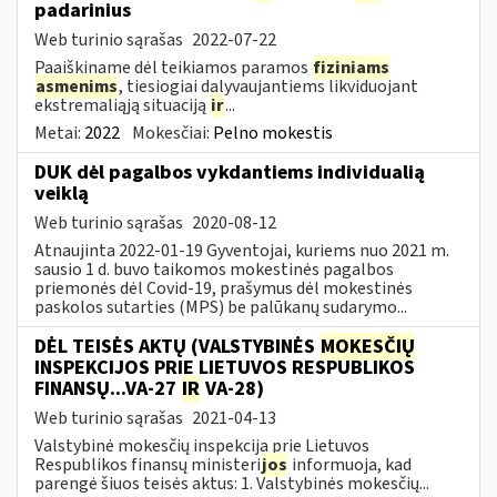
padarinius
Web turinio sąrašas
2022-07-22
Paaiškiname dėl teikiamos paramos
fiziniams
asmenims
, tiesiogiai dalyvaujantiems likviduojant
ekstremaliąją situaciją
ir
...
Metai:
2022
Mokesčiai:
Pelno mokestis
DUK dėl pagalbos vykdantiems individualią
veiklą
Web turinio sąrašas
2020-08-12
Atnaujinta 2022-01-19 Gyventojai, kuriems nuo 2021 m.
sausio 1 d. buvo taikomos mokestinės pagalbos
priemonės dėl Covid-19, prašymus dėl mokestinės
paskolos sutarties (MPS) be palūkanų sudarymo...
DĖL TEISĖS AKTŲ (VALSTYBINĖS
MOKESČIŲ
INSPEKCIJOS PRIE LIETUVOS RESPUBLIKOS
FINANSŲ...VA-27
IR
VA-28)
Web turinio sąrašas
2021-04-13
Valstybinė mokesčių inspekcija prie Lietuvos
Respublikos finansų ministeri
jos
informuoja, kad
parengė šiuos teisės aktus: 1. Valstybinės mokesčių...