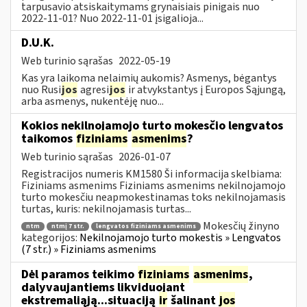
tarpusavio atsiskaitymams grynaisiais pinigais nuo
2022-11-01? Nuo 2022-11-01 įsigalioja...
D.U.K.
Web turinio sąrašas
2022-05-19
Kas yra laikoma nelaimių aukomis? Asmenys, bėgantys
nuo Rusi
jos
agresi
jos
ir atvykstantys į Europos Sąjungą,
arba asmenys, nukentėję nuo...
Kokios nekilnojamojo turto mokesčio lengvatos
taikomos
fiziniams
asmenims
?
Web turinio sąrašas
2026-01-07
Registracijos numeris KM1580 Ši informacija skelbiama:
Fiziniams asmenims Fiziniams asmenims nekilnojamojo
turto mokesčiu neapmokestinamas toks nekilnojamasis
turtas, kuris: nekilnojamasis turtas...
Mokesčių žinyno
ntm
ntmį 7 str.
lengvatos fiziniams asmenims
kategorijos:
Nekilnojamojo turto mokestis » Lengvatos
(7 str.) » Fiziniams asmenims
Dėl paramos teikimo
fiziniams
asmenims
,
dalyvaujantiems likviduojant
ekstremaliąją...situaciją
ir
šalinant
jos