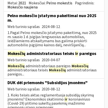
Metai:
2021
Mokesčiai:
Pelno mokestis
Pagrindinis:
Mokesčio naujiena
Pelno mokesčio įstatymo pakeitimai nuo 2025
m.
Web turinio sąrašas
2024-08-12
1.Pagal Pelno mokesčio įstatymo pakeitimą, nuo 2025
m. sausio 1 d. įsigijus lengvuosius automobilius,
leidžiamiems atskaitymams bus galima priskirti
automobilio įsigijimo kainos dalį, neviršijančią...
Mokesčių
administratoriaus teisės
ir
pareigos
Web turinio sąrašas
2020-04-07
Mokesčių
administratoriaus pareigos
Mokesčių
administratoriaus teisės
Mokesčių
administratoriaus
pareigos...
DUK dėl priemonės "Subsidijos įmonėms"
Web turinio sąrašas
2020-08-12
1. Koks teisės aktas reglamentuoja subsidijų skyrimą
įmonėms? Ekonomikos skatinimo
ir
koronaviruso
(Covid-19) plitimo sukeltų pasekmių mažinimo
priemonių plano priemonės...