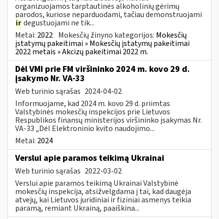
organizuojamos tarptautinės alkoholinių gėrimų
parodos, kuriose neparduodami, tačiau demonstruojami
ir
degustuojami ne tik...
Metai:
2022
Mokesčių žinyno kategorijos:
Mokesčių
įstatymų pakeitimai » Mokesčių įstatymų pakeitimai
2022 metais » Akcizų pakeitimai 2022 m.
Dėl VMI prie FM viršininko 2024 m. kovo 29 d.
įsakymo Nr. VA-33
Web turinio sąrašas
2024-04-02
Informuojame, kad 2024 m. kovo 29 d. priimtas
Valstybinės mokesčių inspekcijos prie Lietuvos
Respublikos finansų ministerijos viršininko įsakymas Nr.
VA-33 „Dėl Elektroninio kvito naudojimo...
Metai:
2024
Verslui apie paramos teikimą Ukrainai
Web turinio sąrašas
2022-03-02
Verslui apie paramos teikimą Ukrainai Valstybinė
mokesčių inspekcija, atsižvelgdama į tai, kad daugėja
atvejų, kai Lietuvos juridiniai ir fiziniai asmenys teikia
paramą, remiant Ukrainą, paaiškina...