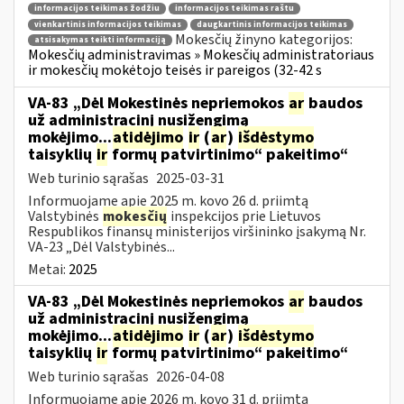
informacijos teikimas žodžiu
informacijos teikimas raštu
vienkartinis informacijos teikimas
daugkartinis informacijos teikimas
Mokesčių žinyno kategorijos:
atsisakymas teikti informaciją
Mokesčių administravimas » Mokesčių administratoriaus
ir mokesčių mokėtojo teisės ir pareigos (32-42 s
VA-83 „Dėl Mokestinės nepriemokos
ar
baudos
už administracinį nusižengimą
mokėjimo...
atidėjimo
ir
(
ar
)
išdėstymo
taisyklių
ir
formų patvirtinimo“ pakeitimo“
Web turinio sąrašas
2025-03-31
Informuojame apie 2025 m. kovo 26 d. priimtą
Valstybinės
mokesčių
inspekcijos prie Lietuvos
Respublikos finansų ministerijos viršininko įsakymą Nr.
VA-23 „Dėl Valstybinės...
Metai:
2025
VA-83 „Dėl Mokestinės nepriemokos
ar
baudos
už administracinį nusižengimą
mokėjimo...
atidėjimo
ir
(
ar
)
išdėstymo
taisyklių
ir
formų patvirtinimo“ pakeitimo“
Web turinio sąrašas
2026-04-08
Informuojame apie 2026 m. kovo 31 d. priimtą