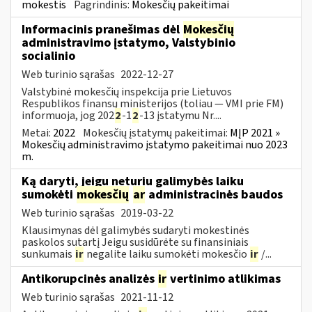
mokestis
Pagrindinis:
Mokesčių pakeitimai
Informacinis pranešimas dėl
Mokesčių
administravimo įstatymo, Valstybinio
socialinio
Web turinio sąrašas
2022-12-27
Valstybinė mokesčių inspekcija prie Lietuvos
Respublikos finansų ministerijos (toliau — VMI prie FM)
informuoja, jog 202
2
-1
2
-13 įstatymu Nr....
Metai:
2022
Mokesčių įstatymų pakeitimai:
MĮP 2021 »
Mokesčių administravimo įstatymo pakeitimai nuo 2023
m.
Ką daryti, jeigu neturiu galimybės laiku
sumokėti
mokesčių
ar
administracinės baudos
Web turinio sąrašas
2019-03-22
Klausimynas dėl galimybės sudaryti mokestinės
paskolos sutartį Jeigu susidūrėte su finansiniais
sunkumais
ir
negalite laiku sumokėti mokesčio
ir
/...
Antikorupcinės analizės
ir
vertinimo atlikimas
Web turinio sąrašas
2021-11-12