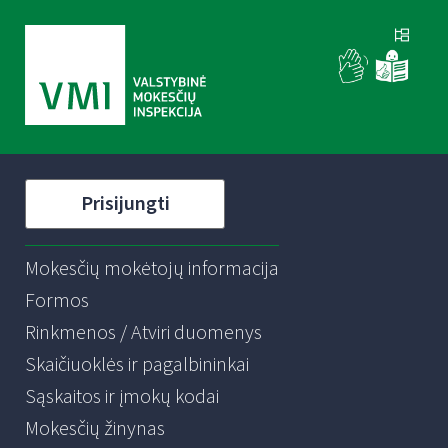
Prisijungti
Mokesčių mokėtojų informacija
Formos
Rinkmenos / Atviri duomenys
Skaičiuoklės ir pagalbininkai
Sąskaitos ir įmokų kodai
Mokesčių žinynas