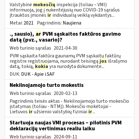
Valstybinė
mokesčių
inspekcija (toliau – VMI)
informuoja, jog į nukentėjusių nuo COVID-19 sąrašus
įtrauktos įmonės
ir
individualią veiklą vykdantys...
Metai:
2021
Pagrindinis:
Naujiena
., sausio),
ar
PVM sąskaitos faktūros gavimo
datą (pvz., vasario)?
Web turinio sąrašas
2021-04-30
PVM sąskaita faktūra gaunamų PVM sąskaitų faktūrų
registre registruojama, nurodant teisingą
jos
išrašymo
datą, tokią,
kokia
yra nurodyta dokumente...
DUK:
DUK - Apie i.SAF
Nekilnojamojo turto mokestis
Web turinio sąrašas
2020-02-13
Pagrindinis teisės aktas - Nekilnojamojo turto mokesčio
įstatymas (toliau - NTMĮ). Mokesčio mokėtojai -
Lietuvos
ir
užsienio valstybių fiziniai
ir
...
Startuoja naujas VMI procesas – pilotinis PVM
deklaracijų vertinimas realiu laiku
Web turinio sąrašas
2024-09-11