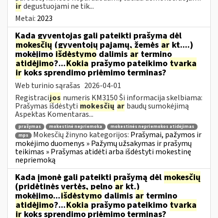
ir
degustuojami ne tik...
Metai:
2023
Kada gyventojas gali pateikti prašymą dėl
mokesčių
(gyventojų pajamų, žemės
ar
kt....)
mokėjimo
išdėstymo
dalimis
ar
termino
atidėjimo
?...
Kokia
prašymo pateikimo
tvarka
ir
koks sprendimo priėmimo terminas?
Web turinio sąrašas
2026-04-01
Registraci
jos
numeris KM3150 Ši informacija skelbiama:
Prašymas išdėstyti
mokesčių
ar
baudų sumokėjimą
Aspektas Komentaras...
prašymas
mokestinė nepriemoka
mokestinės nepriemokos atidėjimas
Mokesčių žinyno kategorijos:
Prašymai, pažymos ir
mps
mokėjimo duomenys » Pažymų užsakymas ir prašymų
teikimas » Prašymas atidėti arba išdėstyti mokestinę
nepriemoką
Kada įmonė gali pateikti prašymą dėl
mokesčių
(pridėtinės vertės, pelno
ar
kt.)
mokėjimo...
išdėstymo
dalimis
ar
termino
atidėjimo
?...
Kokia
prašymo pateikimo
tvarka
ir
koks sprendimo priėmimo terminas?