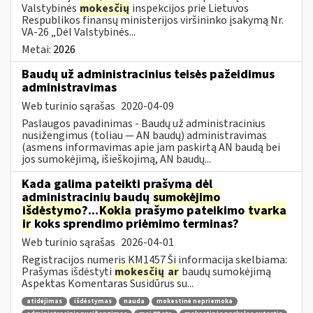
Valstybinės
mokesčių
inspekcijos prie Lietuvos
Respublikos finansų ministerijos viršininko įsakymą Nr.
VA-26 „Dėl Valstybinės...
Metai:
2026
Baudų už administracinius teisės pažeidimus
administravimas
Web turinio sąrašas
2020-04-09
Paslaugos pavadinimas - Baudų už administracinius
nusižengimus (toliau — AN baudų) administravimas
(asmens informavimas apie jam paskirtą AN baudą bei
jos sumokėjimą, išieškojimą, AN baudų...
Kada galima pateikti prašymą dėl
administracinių baudų
sumokėjimo
išdėstymo
?...
Kokia
prašymo pateikimo
tvarka
ir
koks sprendimo priėmimo terminas?
Web turinio sąrašas
2026-04-01
Registracijos numeris KM1457 Ši informacija skelbiama:
Prašymas išdėstyti
mokesčių
ar
baudų sumokėjimą
Aspektas Komentaras Susidūrus su...
atidėjimas
išdėstymas
nauda
mokestinė nepriemoka