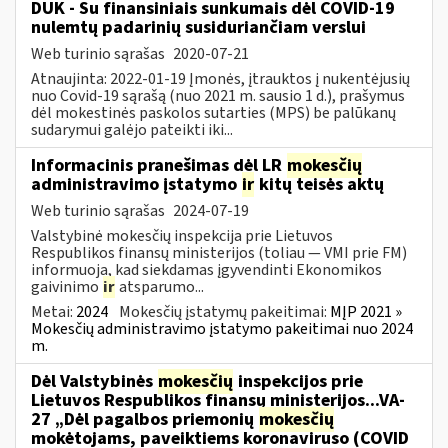
DUK - Su finansiniais sunkumais dėl COVID-19
nulemtų padarinių susiduriančiam verslui
Web turinio sąrašas
2020-07-21
Atnaujinta: 2022-01-19 Įmonės, įtrauktos į nukentėjusių
nuo Covid-19 sąrašą (nuo 2021 m. sausio 1 d.), prašymus
dėl mokestinės paskolos sutarties (MPS) be palūkanų
sudarymui galėjo pateikti iki...
Informacinis pranešimas dėl LR
mokesčių
administravimo įstatymo
ir
kitų teisės aktų
Web turinio sąrašas
2024-07-19
Valstybinė mokesčių inspekcija prie Lietuvos
Respublikos finansų ministerijos (toliau — VMI prie FM)
informuoja, kad siekdamas įgyvendinti Ekonomikos
gaivinimo
ir
atsparumo...
Metai:
2024
Mokesčių įstatymų pakeitimai:
MĮP 2021 »
Mokesčių administravimo įstatymo pakeitimai nuo 2024
m.
Dėl Valstybinės
mokesčių
inspekcijos prie
Lietuvos Respublikos finansų ministerijos...VA-
27 „Dėl pagalbos priemonių
mokesčių
mokėtojams, paveiktiems koronaviruso (COVID