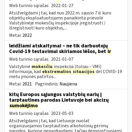
Web turinio sąrašas
2022-01-27
Atsižvelgdami į tai, kad nuo 2022 m. sausio 7 d. kuro
objektų eksploatuotojams panaikinta prievolė
Valstybinėje mokesčių inspekcijoje įregistruoti /
išregistruoti kuro objektus,...
Metai:
2022
leidžiami atskaitymai – ne tik darbuotojų
Covid-19 testavimui skiriamos lėšos, bet
ir
Web turinio sąrašas
2021-01-07
Valstybinė
mokesčių
inspekcija (toliau – VMI)
informuoja, kad
ekstremalios
situacijos
dėl COVID-19
metu įmonės patirtos...
Metai:
2021
Pagrindinis:
Naujiena
kitų Europos sąjungos valstybių narių į
tarptautines parodas Lietuvoje bei akcizų
sumokėjimo
Web turinio sąrašas
2023-05-03
Atsižvelgdami į tai, kad Lietuvoje nuolat
organizuojamos tarptautinės alkoholinių gėrimų
parodos, kuriose neparduodami, tačiau demonstruojami