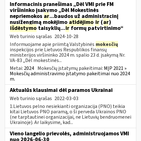
Informacinis pranešimas „Dėl VMI prie FM
viršininko įsakymo „Dėl Mokestinės
nepriemokos
ar
...baudos už administracinį
nusižengimą mokėjimo
atidėjimo
ir
(
ar
)
išdėstymo
taisyklių...
ir
formų patvirtinimo“
Web turinio sąrašas
2024-10-28
Informuojame apie priimtą Valstybinės
mokesčių
inspekcijos prie Lietuvos Respublikos finansų
ministerijos viršininko 2024 m. spalio 23 d. įsakymą Nr.
VA-83 „Dėl mokestinės...
Metai:
2024
Mokesčių įstatymų pakeitimai:
MĮP 2021 »
Mokesčių administravimo įstatymo pakeitimai nuo 2024
m.
Aktualūs klausimai dėl paramos Ukrainai
Web turinio sąrašas
2022-03-03
1.Lietuvos pelno nesiekianti organizacija (PNO) teikia
kitai Lietuvos PNO paramą, o ši perveda Ukrainos PNO
(ne tarptautinei organizacijai, ne Lietuvių bendruomenei
Ukrainoje). Ar laikysime, kad...
Vieno langelio prievolės, administruojamos VMI
nuo 2026-06-30