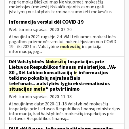
nepriemokų išieškojimas Ne visuomet mokesčių
mokėtojas (mokestį išskaičiuojantis asmuo) gali
įstatymų nustatytais terminais sumokėti mokesčius...
Informacija verslui dėl COVID-19
Web turinio sąrašas
2020-07-20
Atnaujinta 2021 rugsėjo 2 d. VMI teikiamos mokestinės
pagalbos priemonės verslui, nukentėjusiam nuo COVID-
19 - iki 2021 m. Valstybinė
mokesčių
inspekcija
informuoja, jog...
Dėl Valstybinės
Mokesčių
Inspekcijos prie
Lietuvos Respublikos finansų ministerijos...VA-
80 „Dėl laikino konsultacijų
ir
informacijos
teikimo pokalbių neįrašančiais
telefonais...valstybės lygio ekstremaliosios
situacijos
metu
“ patvirtinimo
Web turinio sąrašas
2020-11-18
Atnaujinimo data: 2020-11-18 Valstybinė mokesčių
inspekcija prie Lietuvos Respublikos finansų ministerijos
informuoja, kad Valstybinės mokesčių inspekcijos prie
Lietuvos Respublikos finansų...
DUK dėl 9 proc. taikymo buitiniams energijos