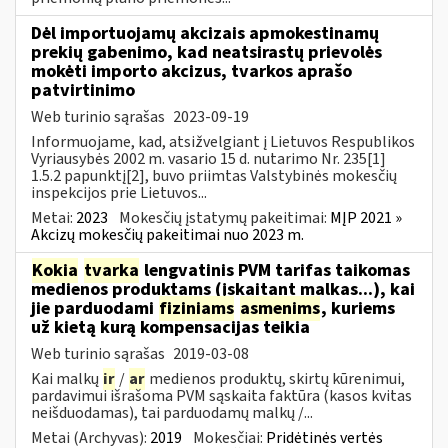
Dėl importuojamų akcizais apmokestinamų
prekių gabenimo, kad neatsirastų prievolės
mokėti importo akcizus, tvarkos aprašo
patvirtinimo
Web turinio sąrašas
2023-09-19
Informuojame, kad, atsižvelgiant į Lietuvos Respublikos
Vyriausybės 2002 m. vasario 15 d. nutarimo Nr. 235[1]
1.5.2 papunktį[2], buvo priimtas Valstybinės mokesčių
inspekcijos prie Lietuvos...
Metai:
2023
Mokesčių įstatymų pakeitimai:
MĮP 2021 »
Akcizų mokesčių pakeitimai nuo 2023 m.
Kokia
tvarka
lengvatinis PVM tarifas taikomas
medienos produktams (įskaitant malkas...), kai
jie parduodami
fiziniams
asmenims
, kuriems
už kietą kurą kompensacijas teikia
Web turinio sąrašas
2019-03-08
Kai malkų
ir
/
ar
medienos produktų, skirtų kūrenimui,
pardavimui išrašoma PVM sąskaita faktūra (kasos kvitas
neišduodamas), tai parduodamų malkų /...
Metai (Archyvas):
2019
Mokesčiai:
Pridėtinės vertės