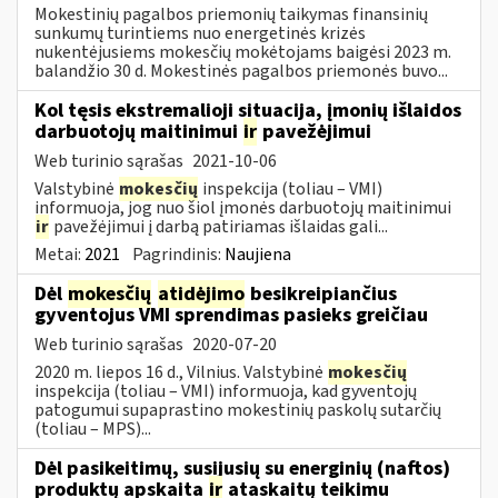
Mokestinių pagalbos priemonių taikymas finansinių
sunkumų turintiems nuo energetinės krizės
nukentėjusiems mokesčių mokėtojams baigėsi 2023 m.
balandžio 30 d. Mokestinės pagalbos priemonės buvo...
Kol tęsis ekstremalioji situacija, įmonių išlaidos
darbuotojų maitinimui
ir
pavežėjimui
Web turinio sąrašas
2021-10-06
Valstybinė
mokesčių
inspekcija (toliau – VMI)
informuoja, jog nuo šiol įmonės darbuotojų maitinimui
ir
pavežėjimui į darbą patiriamas išlaidas gali...
Metai:
2021
Pagrindinis:
Naujiena
Dėl
mokesčių
atidėjimo
besikreipiančius
gyventojus VMI sprendimas pasieks greičiau
Web turinio sąrašas
2020-07-20
2020 m. liepos 16 d., Vilnius. Valstybinė
mokesčių
inspekcija (toliau – VMI) informuoja, kad gyventojų
patogumui supaprastino mokestinių paskolų sutarčių
(toliau – MPS)...
Dėl pasikeitimų, susijusių su energinių (naftos)
produktų apskaita
ir
ataskaitų teikimu