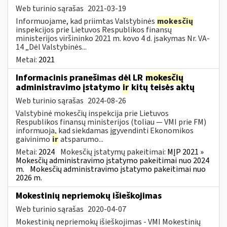
Web turinio sąrašas
2021-03-19
Informuojame, kad priimtas Valstybinės
mokesčių
inspekcijos prie Lietuvos Respublikos finansų
ministerijos viršininko 2021 m. kovo 4 d. įsakymas Nr. VA-
14 „Dėl Valstybinės...
Metai:
2021
Informacinis pranešimas dėl LR
mokesčių
administravimo įstatymo
ir
kitų teisės aktų
Web turinio sąrašas
2024-08-26
Valstybinė mokesčių inspekcija prie Lietuvos
Respublikos finansų ministerijos (toliau — VMI prie FM)
informuoja, kad siekdamas įgyvendinti Ekonomikos
gaivinimo
ir
atsparumo...
Metai:
2024
Mokesčių įstatymų pakeitimai:
MĮP 2021 »
Mokesčių administravimo įstatymo pakeitimai nuo 2024
m.
Mokesčių administravimo įstatymo pakeitimai nuo
2026 m.
Mokestinių nepriemokų išieškojimas
Web turinio sąrašas
2020-04-07
Mokestinių nepriemokų išieškojimas - VMI Mokestinių