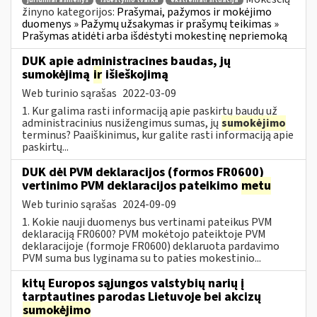
juridiniai asmenys
išdėstymo tvarka
ekstremali situacija
žinyno kategorijos:
Prašymai, pažymos ir mokėjimo
duomenys » Pažymų užsakymas ir prašymų teikimas »
Prašymas atidėti arba išdėstyti mokestinę nepriemoką
DUK apie administracines baudas, jų
sumokėjimą
ir
išieškojimą
Web turinio sąrašas
2022-03-09
1. Kur galima rasti informaciją apie paskirtų baudų už
administracinius nusižengimus sumas, jų
sumokėjimo
terminus? Paaiškinimus, kur galite rasti informaciją apie
paskirtų...
DUK dėl PVM deklaracijos (formos FR0600)
vertinimo PVM deklaracijos pateikimo
metu
Web turinio sąrašas
2024-09-09
1. Kokie nauji duomenys bus vertinami pateikus PVM
deklaraciją FR0600? PVM mokėtojo pateiktoje PVM
deklaracijoje (formoje FR0600) deklaruota pardavimo
PVM suma bus lyginama su to paties mokestinio...
kitų Europos sąjungos valstybių narių į
tarptautines parodas Lietuvoje bei akcizų
sumokėjimo