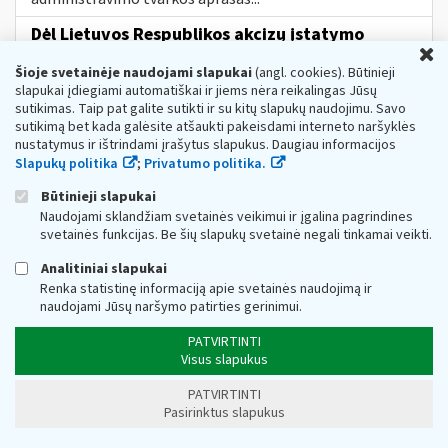
Dėl Lietuvos Respublikos akcizų įstatymo
U
pakeitimo nuo 2023 m. vasario 13 d.
Šioje svetainėje naudojami slapukai
(angl. cookies). Būtinieji
Web turinio sąrašas
2023-02-10
slapukai įdiegiami automatiškai ir jiems nėra reikalingas Jūsų
Informuojame, kad, vadovaujantis Lietuvos Respublikos
sutikimas. Taip pat galite sutikti ir su kitų slapukų naudojimu. Savo
akcizų įstatymo (toliau − AĮ) pakeitimu Nr. XIV-777[1],
sutikimą bet kada galėsite atšaukti pakeisdami interneto naršyklės
nuo 2023 m. vasario 13 d. įsigalioja šie AĮ pakeitimai:
nustatymus ir ištrindami įrašytus slapukus. Daugiau informacijos
nustatoma, kad akcizais...
Slapukų politika
;
Privatumo politika.
Metai:
2023
Mokesčių įstatymų pakeitimai:
MĮP 2021 »
Akcizų mokesčių pakeitimai nuo 2023 m.
Būtinieji slapukai
Naudojami sklandžiam svetainės veikimui ir įgalina pagrindines
DUK Dėl priemonės „subsidijos įmonėms,
svetainės funkcijas. Be šių slapukų svetainė negali tinkamai veikti.
veikiančioms itin paveiktuose sektoriuose“
Analitiniai slapukai
Web turinio sąrašas
2022-11-16
Renka statistinę informaciją apie svetainės naudojimą ir
1. Koks teisės aktas reglamentuoja subsidijų skyrimą
naudojami Jūsų naršymo patirties gerinimui.
įmonėms? Subsidijų įmonėms, veikiančioms itin
paveiktuose sektoriuose, lėšų skyrimo
ir
PATVIRTINTI
administravimo tvarkos...
Visus slapukus
Kokia
tvarka
gyventojams taikomos
PATVIRTINTI
nekilnojamojo turto mokesčio lengvatos?
Pasirinktus slapukus
Web turinio sąrašas
2026-01-07