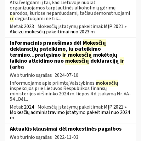
Atsižvelgdami į tai, kad Lietuvoje nuolat
organizuojamos tarptautinės alkoholinių gėrimų
parodos, kuriose neparduodami, tačiau demonstruojami
ir
degustuojami ne tik...
Metai:
2023
Mokesčių įstatymų pakeitimai:
MĮP 2021 »
Akcizų mokesčių pakeitimai nuo 2023 m.
Informacinis pranešimas dėl
Mokesčių
deklaracijų pateikimo, jų pateikimo
termino...pratęsimo
ir
mokesčių
mokėtojų
laikino atleidimo nuo
mokesčių
deklaracijų
ir
(arba
Web turinio sąrašas
2024-07-10
Informuojame apie priimtą Valstybinės
mokesčių
inspekcijos prie Lietuvos Respublikos finansų
ministerijos viršininko 2024 m. liepos 4 d. įsakymą Nr. VA-
54 „Dėl...
Metai:
2024
Mokesčių įstatymų pakeitimai:
MĮP 2021 »
Mokesčių administravimo įstatymo pakeitimai nuo 2024
m.
Aktualūs klausimai dėl mokestinės pagalbos
Web turinio sąrašas
2022-11-03