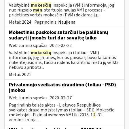
Valstybinė
mokesčių
inspekcija (VMI) informuoja, jog
nuo rugsėjo
mėn
. startuoja naujas VMI procesas –
pridėtinės vertės mokesčio (PVM) deklaracijų...
Metai:
2024
Pagrindinis:
Naujiena
Mokestinės paskolos sutarčiai be palūkanų
sudaryti įmonės turi dar savaitę laiko
Web turinio sąrašas
2021-02-22
Valstybinė
mokesčių
inspekcija (toliau – VMI)
informuoja, jog įmonės, kurios pavasarį buvo laikomos
nukentėjusiomis, tačiau rudens karantino metu jų veikla
nebuvo apribota...
Metai:
2021
Privalomojo sveikatos draudimo (toliau - PSD)
įmokos
Web turinio sąrašas
2020-02-27
Pagrindinis teisės aktas - Lietuvos Respublikos
sveikatos draudimo įstatymas (toliau – SDĮ). Mokesčio
mokėtojai - Fiziniai asmenys VMI iki 2015-1
2
-31
administruoja:...