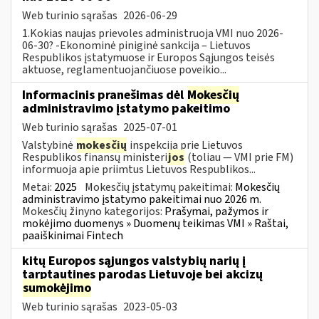
Web turinio sąrašas
2026-06-29
1.Kokias naujas prievoles administruoja VMI nuo 2026-
06-30? -Ekonominė piniginė sankcija – Lietuvos
Respublikos įstatymuose ir Europos Sąjungos teisės
aktuose, reglamentuojančiuose poveikio...
Informacinis pranešimas dėl
Mokesčių
administravimo įstatymo pakeitimo
Web turinio sąrašas
2025-07-01
Valstybinė
mokesčių
inspekcija prie Lietuvos
Respublikos finansų ministeri
jos
(toliau — VMI prie FM)
informuoja apie priimtus Lietuvos Respublikos...
Metai:
2025
Mokesčių įstatymų pakeitimai:
Mokesčių
administravimo įstatymo pakeitimai nuo 2026 m.
Mokesčių žinyno kategorijos:
Prašymai, pažymos ir
mokėjimo duomenys » Duomenų teikimas VMI » Raštai,
paaiškinimai Fintech
kitų Europos sąjungos valstybių narių į
tarptautines parodas Lietuvoje bei akcizų
sumokėjimo
Web turinio sąrašas
2023-05-03