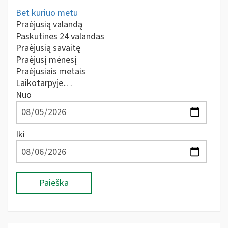
Bet kuriuo metu
Praėjusią valandą
Paskutines 24 valandas
Praėjusią savaitę
Praėjusį mėnesį
Praėjusiais metais
Laikotarpyje…
Nuo
Iki
Paieška