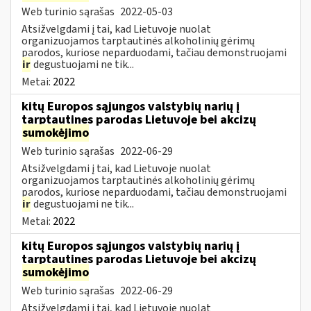
Web turinio sąrašas
2022-05-03
Atsižvelgdami į tai, kad Lietuvoje nuolat
organizuojamos tarptautinės alkoholinių gėrimų
parodos, kuriose neparduodami, tačiau demonstruojami
ir
degustuojami ne tik...
Metai:
2022
kitų Europos sąjungos valstybių narių į
tarptautines parodas Lietuvoje bei akcizų
sumokėjimo
Web turinio sąrašas
2022-06-29
Atsižvelgdami į tai, kad Lietuvoje nuolat
organizuojamos tarptautinės alkoholinių gėrimų
parodos, kuriose neparduodami, tačiau demonstruojami
ir
degustuojami ne tik...
Metai:
2022
kitų Europos sąjungos valstybių narių į
tarptautines parodas Lietuvoje bei akcizų
sumokėjimo
Web turinio sąrašas
2022-06-29
Atsižvelgdami į tai, kad Lietuvoje nuolat