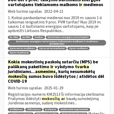
vartotojams tiekiamoms malkoms
ir
medienos
Web turinio sąrašas
2022-04-21
1. Kokiai parduodamai medienai nuo 2019 m. sausio 1 d.
taikomas lengvatinis 9 proc. PVM tarifas? Nuo 2019 m.
sausio 1 d. buitiniams energijos vartotojams, kaip jie
apibrėžti Lietuvos Respublikos...
kn 4401
kn4401
malkos
buitiniams energijos vartotojams
buitiniams energijos vartotojams tiekiamoms malkoms ir medienos
produktams
9 procentai malkoms
9 procentai medienai
9 proc malkoms
9 proc medienai
Kokia
mokestinių paskolų sutarčių (MPS) be
palūkanų pakeitimo
ir
vykdymo
tvarka
juridiniams...
asmenims
, kurių nesumokėtų
mokesčių
sumos buvo išdėstytos / atidėtos dėl
COVID-19
Web turinio sąrašas
2025-01-29
Registracijos numeris KM2513 Ši informacija skelbiama:
Prašymas išdėstyti
mokesčių
ar
baudų sumokėjimą
Juridiniai asmenys, sudarę mokestinės...
atidėjimas
išdėstymas
prašymai
mokestinė nepriemoka
Mokesčių