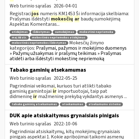
Web turinio sąrašas
2026-04-01
Registraci
jos
numeris KM1453 Ši informacija skelbiama:
Prašymas išdėstyti
mokesčių
ar
baudų sumokėjimą
Aspektas Komentaras...
atidėjimas
išdėstymas
sumokėjimas
mokestinė nepriemoka
maį 88 str.
mokestinės nepriemokos atidėjimas
Mokesčių žinyno
mokestinės nepriemokos išdėstymas
kategorijos:
Prašymai, pažymos ir mokėjimo duomenys
» Pažymų užsakymas ir prašymų teikimas » Prašymas
atidėti arba išdėstyti mokestinę nepriemoką
Tabako gaminių atsekamumas
Web turinio sąrašas
2022-05-25
Pagrindiniai veiksmai, kuriuos turi atlikti tabako
gaminių gamintojai
ir
importuotojai, taip pat
didmeninę
ir
mažmeninę prekybą vykdantys asmenys ...
tabako gaminių atsekamumas
atsekamumas
atsekamumo sistema
DUK apie atsiskaitymus grynaisiais pinigais
Web turinio sąrašas
2022-10-06
Pagrindiniai atsiskaitymų, kitų mokėjimų grynaisiais
pinigais aspektai 1. Kokie apribojimai taikomi asmenų