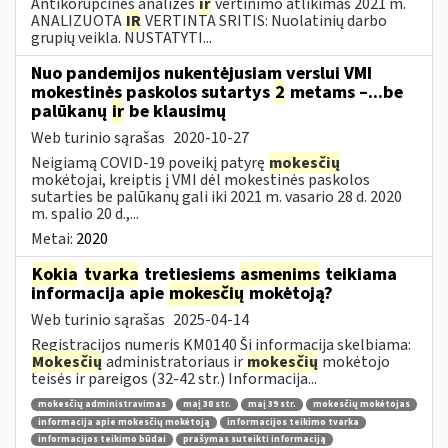
Antikorupcinės analizės
ir
vertinimo atlikimas 2021 m.
ANALIZUOTA
IR
VERTINTA SRITIS: Nuolatinių darbo
grupių veikla. NUSTATYTI...
Nuo pandemijos nukentėjusiam verslui VMI
mokestinės paskolos sutartys
2
metams –...be
palūkanų
ir
be klausimų
Web turinio sąrašas
2020-10-27
Neigiamą COVID-19 poveikį patyrę
mokesčių
mokėtojai, kreiptis į VMI dėl mokestinės paskolos
sutarties be palūkanų gali iki 2021 m. vasario 28 d. 2020
m. spalio 20 d.,...
Metai:
2020
Kokia
tvarka
tretiesiems
asmenims
teikiama
informacija apie
mokesčių
mokėtoją?
Web turinio sąrašas
2025-04-14
Registracijos numeris KM0140 Ši informacija skelbiama:
Mokesčių
administratoriaus ir
mokesčių
mokėtojo
teisės ir pareigos (32-42 str.) Informacija...
mokesčių administravimas
maį 38 str.
maį 39 str.
mokesčių mokėtojas
informacija apie mokesčių mokėtoją
informacijos teikimo tvarka
informacijos teikimo būdai
prašymas suteikti informaciją